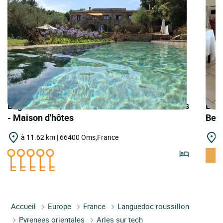
Logis Hôtels | Teritoria Le Mas des Colombes
Logi
- Maison d'hôtes
Bell
à 11.62 km | 66400 Oms,France
à
Accueil
Europe
France
Languedoc roussillon
Pyrenees orientales
Arles sur tech