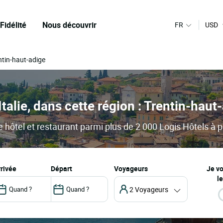
Fidélité
Nous découvrir
FR
USD
ntin-haut-adige
Italie, dans cette région : Trentin-haut
 hôtel et restaurant parmi plus de 2 000 Logis Hôtels à pe
arrivée
départ
Voyageurs
Je v
le
2 Voyageurs