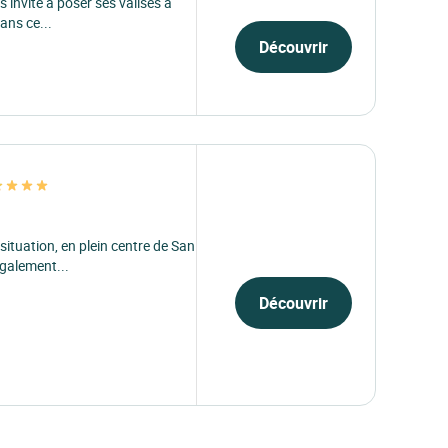
 invite à poser ses valises à
ans ce...
Découvrir
situation, en plein centre de San
également...
Découvrir