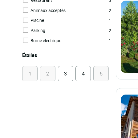
Restaurant
3
Animaux acceptés
2
Piscine
1
Parking
2
Borne électrique
1
Étoiles
1
2
3
4
5