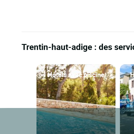
Trentin-haut-adige : des serv
Hôtels avec piscine
H