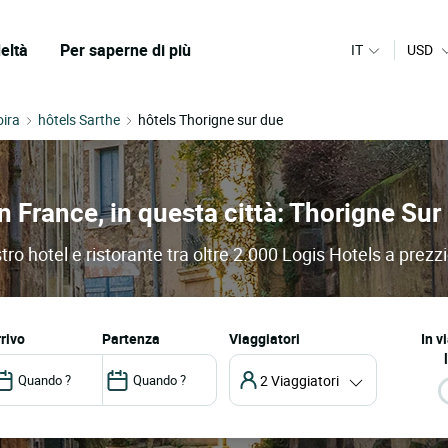
eltà
Per saperne di più
IT
USD
oira
hôtels Sarthe
hôtels Thorigne sur due
in France, in questa città: Thorigne Su
tro hotel e ristorante tra oltre 2.000 Logis Hotels a prezzi
arrivo
partenza
Viaggiatori
In v
2 Viaggiatori