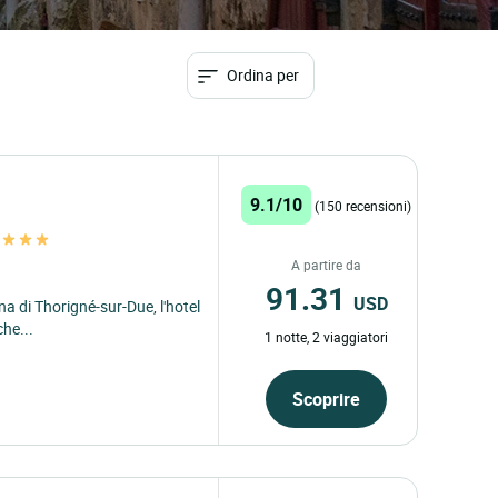
Ordina per
9.1/10
(150 recensioni)
s
A partire da
91.31
USD
na di Thorigné-sur-Due, l'hotel
he...
1 notte, 2 viaggiatori
Scoprire