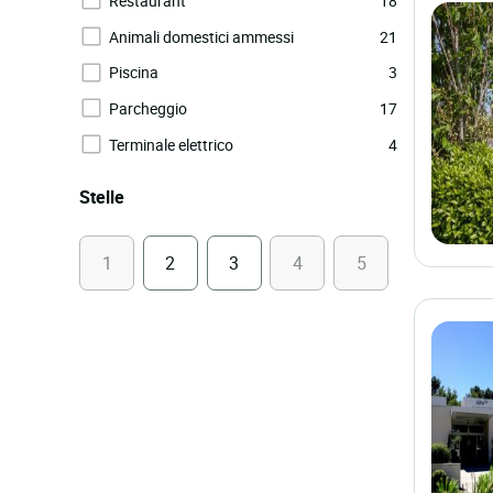
Restaurant
18
Animali domestici ammessi
21
Piscina
3
Parcheggio
17
Terminale elettrico
4
Stelle
1
2
3
4
5