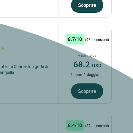
Scoprire
8.7/10
(96 recensioni)
A partire da
68.2
USD
'Hotel Le Charleston gode di
anquilla...
1 notte, 2 viaggiatori
Scoprire
8.4/10
(37 recensioni)