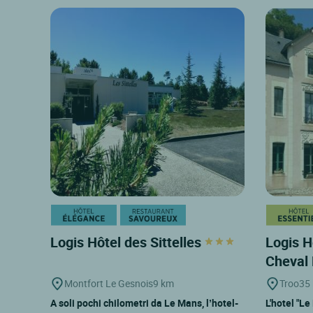
Logis Hôtel des Sittelles
Logis H
Cheval
Montfort Le Gesnois
9 km
Troo
35
A soli pochi chilometri da Le Mans, l’hotel-
L'hotel "Le