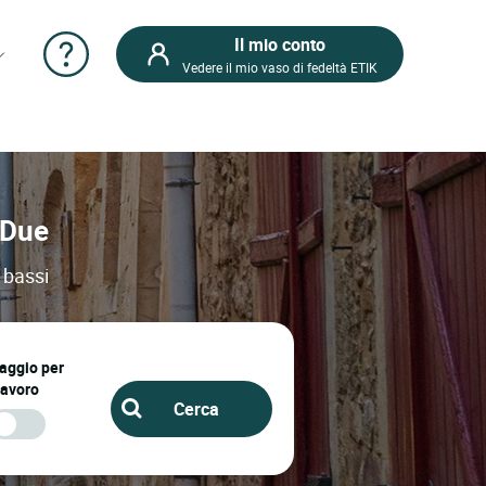
Il mio conto
Vedere il mio vaso di fedeltà ETIK
r Due
 bassi
iaggio per
lavoro