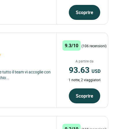
Scoprire
9.3/10
(106 recensioni)
A partire da
93.63
USD
 tutto il team vi accoglie con
hio...
1 notte, 2 viaggiatori
Scoprire
9.2/10