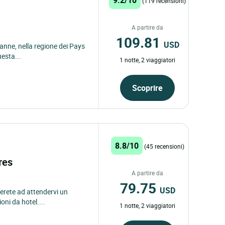
(119 recensioni)
A partire da
109.81
USD
anne, nella regione dei Pays
uesta...
1 notte, 2 viaggiatori
Scoprire
8.8/10
(45 recensioni)
ères
A partire da
79.75
USD
verete ad attendervi un
ni da hotel....
1 notte, 2 viaggiatori