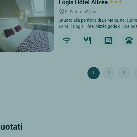
Logis Hôtel Alizéa
St Saturnin
27 km
Situato alla periferia di Le Mans, nel cuore
Loira, il Logis Hôtel Alizéa gode di una pos
1
2
3
uotati