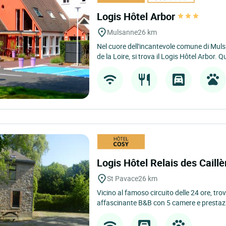
Logis Hôtel Arbor
Mulsanne
26 km
Nel cuore dell'incantevole comune di Muls
de la Loire, si trova il Logis Hôtel Arbor. Q
Logis Hôtel Relais des Caill
St Pavace
26 km
Vicino al famoso circuito delle 24 ore, tro
affascinante B&B con 5 camere e prestazio