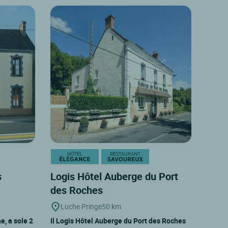
s
Logis Hôtel Auberge du Port
des Roches
Luche Pringe
50 km
e, a sole 2
Il Logis Hôtel Auberge du Port des Roches