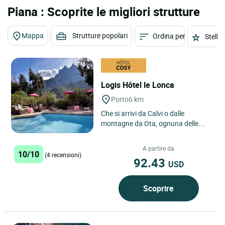
Piana : Scoprite le migliori strutture
Mappa
Strutture popolari
Ordina per
Stelle
Logis Hôtel le Lonca
Porto
6 km
Che si arrivi da Calvi o dalle
montagne da Ota, ognuna delle
pittoresche strade scende verso
Porto e il Mediterraneo. Questo...
A partire da
10/10
(4 recensioni)
92.43
USD
Scoprire