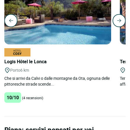
Logis Hôtel le Lonca
Teri
Porto
6 km
Aj
Che si arrivi da Calvi o dalle montagne da Ota, ognuna delle
Terit
pittoresche strade scende...
affac
10/10
(4 recensioni)
Piana: servizi pensati per voi