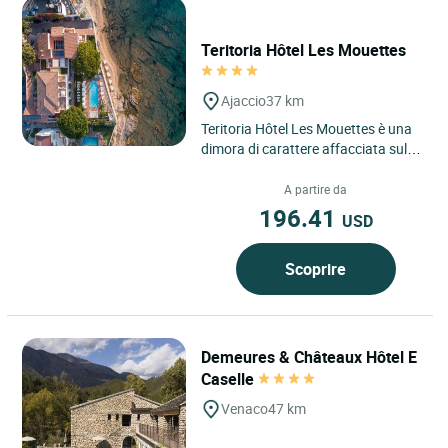
Teritoria Hôtel Les Mouettes
Ajaccio
37 km
Teritoria Hôtel Les Mouettes è una
dimora di carattere affacciata sul
mare, situata ad Ajaccio, lungo la
Route des Sanguinaires,...
A partire da
196.41
USD
Scoprire
Demeures & Châteaux Hôtel E
Caselle
Venaco
47 km