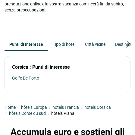
prenotazione online e la vostra vacanza comincerà fin da subito,
senza preoccupazioni.
Punti di interesse
Tipo di hotel
Città vicine
Destinazio
Corsica : Punti di interesse
Golfe De Porto
Home
hôtels Europa
hôtels Francia
hôtels Corsica
hôtels Corse du sud
hôtels Piana
Accumula euro e sostieni gli