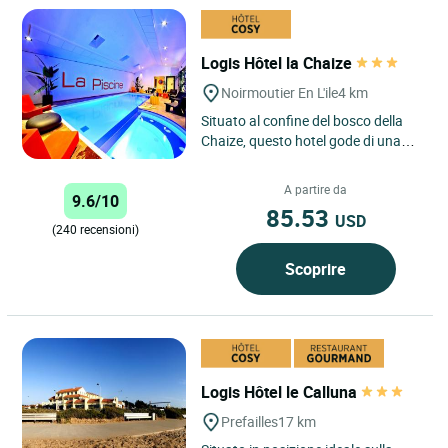
Logis Hôtel la Chaize
Noirmoutier En L'ile
4 km
Situato al confine del bosco della
Chaize, questo hotel gode di una
posizione ideale. A due passi dal
mare o dal centro città,...
A partire da
9.6/10
85.53
USD
(240 recensioni)
Scoprire
Logis Hôtel le Calluna
Prefailles
17 km