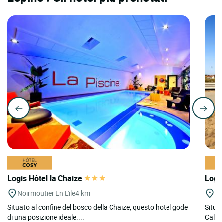
Logis Hôtel la Chaize
Logi
Noirmoutier En L'ile
4 km
Pr
Situato al confine del bosco della Chaize, questo hotel gode
Situat
di una posizione ideale....
Callun