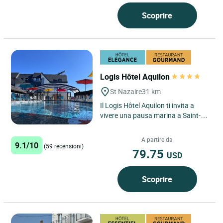
Scoprire
Logis Hôtel Aquilon
St Nazaire
31 km
Il Logis Hôtel Aquilon ti invita a
vivere una pausa marina a Saint-
Nazaire, nel cuore della costa
atlantica, tra l’effervescenza...
A partire da
9.1/10
(59 recensioni)
79.75
USD
Scoprire