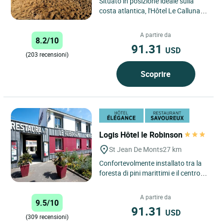
Situato in posizione ideale sulla
costa atlantica, l'Hôtel Le Calluna di
Préfailles offre un rifugio tranquillo
in un ambiente...
A partire da
8.2/10
91.31
USD
(203 recensioni)
Scoprire
Logis Hôtel le Robinson
St Jean De Monts
27 km
Confortevolmente installato tra la
foresta di pini marittimi e il centro
del borgo, a 900 m dall’immensa
spiaggia di sabbia...
A partire da
9.5/10
91.31
USD
(309 recensioni)