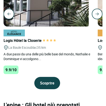
Logis Hôtel la Closerie
Logi
La Baule Escoublac
35 km
Po
A due passi da una delle più belle baie del mondo, Nathalie e
Benven
Dominique vi accolgono...
ideale
9.9/10
9.7
Scoprire
L'epine : Gli hotel più prenotati