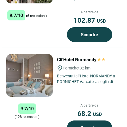
di Pornichet, a pochi passi dalla
magnifica spiaggia...
A partire da
9.7/10
(6 recensioni)
102.87
USD
Scoprire
Cit'Hotel Normandy
Pornichet
32 km
Benvenuti all'Hotel NORMANDY a
PORNICHET Varcate la soglia di
questa affascinante casa di
famiglia in stile normanno nel...
A partire da
9.7/10
68.2
USD
(128 recensioni)