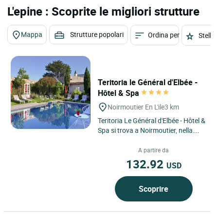
L'epine : Scoprite le migliori strutture
Mappa
Strutture popolari
Ordina per
Stelle
Teritoria le Général d'Elbée -
Hôtel & Spa
Noirmoutier En L'ile
3 km
Teritoria Le Général d'Elbée - Hôtel &
Spa si trova a Noirmoutier, nella
regione dei Pays de la Loire, a pochi
minuti...
A partire da
132.92
USD
Scoprire