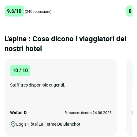
9.6/10
8.2
(240 recensioni)
L'epine : Cosa dicono i viaggiatori dei
nostri hotel
10 / 10
1
Staff tres disponible et gentil.
Tr
Walter D.
No
Rimanere dentro 24-08-2025
Logis Hôtel La Ferme Du Blanchot