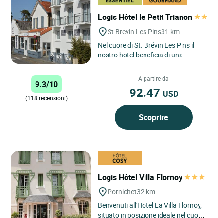
Logis Hôtel le Petit Trianon
St Brevin Les Pins
31 km
Nel cuore di St. Brévin Les Pins il
nostro hotel beneficia di una
posizione privilegiata, vicino al mare
(250 m) e al centro...
A partire da
9.3/10
92.47
USD
(118 recensioni)
Scoprire
Logis Hôtel Villa Flornoy
Pornichet
32 km
Benvenuti all'Hotel La Villa Flornoy,
situato in posizione ideale nel cuore