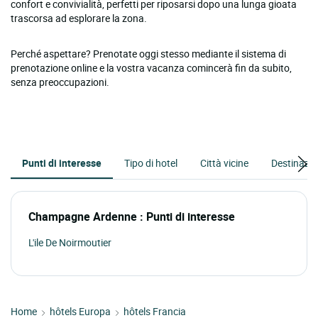
confort e convivialità, perfetti per riposarsi dopo una lunga gioata
trascorsa ad esplorare la zona.
Perché aspettare? Prenotate oggi stesso mediante il sistema di
prenotazione online e la vostra vacanza comincerà fin da subito,
senza preoccupazioni.
Punti di interesse
Tipo di hotel
Città vicine
Destinazio
Champagne Ardenne : Punti di interesse
L'ile De Noirmoutier
Home
hôtels Europa
hôtels Francia