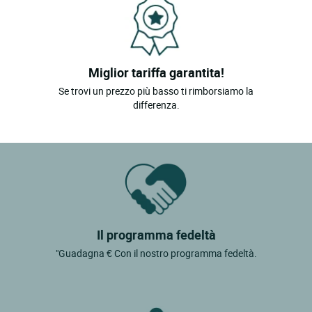
Miglior tariffa garantita!
Se trovi un prezzo più basso ti rimborsiamo la
differenza.
Il programma fedeltà
"Guadagna € Con il nostro programma fedeltà.