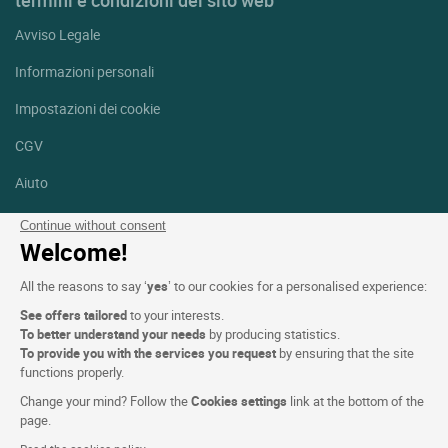
Avviso Legale
Informazioni personali
Impostazioni dei cookie
CGV
Aiuto
Mappa del sito
Continue without consent
Welcome!
Crediti fotografici
All the reasons to say ‘
yes
’ to our cookies for a personalised experience:
Seguici
See offers tailored
to your interests.
Facebook
Instagram
To better understand your needs
by producing statistics.
To provide you with the services you request
by ensuring that the site
functions properly.
Linkedin
Change your mind? Follow the
Cookies settings
link at the bottom of the
page.