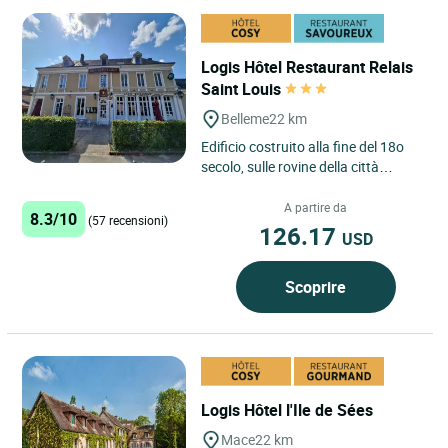
Logis Hôtel Restaurant Relais
Saint Louis
Belleme
22 km
Edificio costruito alla fine del 18o
secolo, sulle rovine della città
medievale di Bellême. Stazione di
posta nel 19o secolo....
A partire da
8.3/10
(57 recensioni)
126.17
USD
Scoprire
Logis Hôtel l'Ile de Sées
Mace
22 km