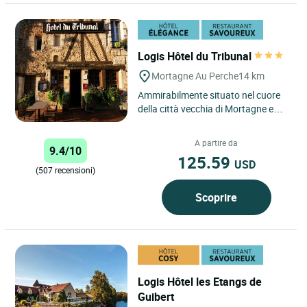
Logis Hôtel du Tribunal
Mortagne Au Perche
14 km
Ammirabilmente situato nel cuore
della città vecchia di Mortagne e
delle dolci colline del Perche, il
nostro ristorante...
A partire da
9.4/10
125.59
USD
(507 recensioni)
Scoprire
Logis Hôtel les Etangs de
Guibert