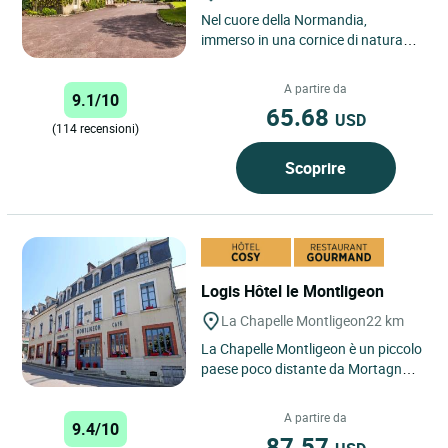
Nel cuore della Normandia,
immerso in una cornice di natura
lussureggiante, l’île de Sées è uno
stabilimento affascinante....
A partire da
9.1/10
65.68
USD
(114 recensioni)
Scoprire
Logis Hôtel le Montligeon
La Chapelle Montligeon
22 km
La Chapelle Montligeon è un piccolo
paese poco distante da Mortagne-
au-Perche, appartenente al parco
naturale regionale...
A partire da
9.4/10
87.57