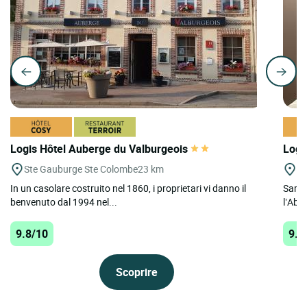
Logis Hôtel Auberge du Valburgeois
Logi
Ste Gauburge Ste Colombe
23 km
St
In un casolare costruito nel 1860, i proprietari vi danno il
Sarete
benvenuto dal 1994 nel...
l’Abb
9.8/10
9.7
Scoprire