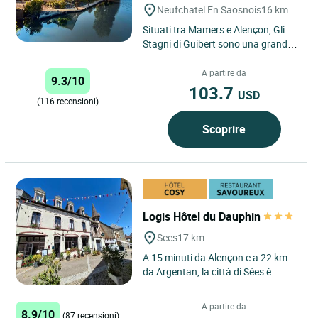
Neufchatel En Saosnois
16 km
Situati tra Mamers e Alençon, Gli
Stagni di Guibert sono una grande
fattoria rinnovata, con uno stagno
di 8 ettari ricco...
A partire da
9.3/10
103.7
USD
(116 recensioni)
Scoprire
Logis Hôtel du Dauphin
Sees
17 km
A 15 minuti da Alençon e a 22 km
da Argentan, la città di Sées è
situata a pochi km dalla sorgente
del fiume Orne e vicino...
A partire da
8.9/10
(87 recensioni)