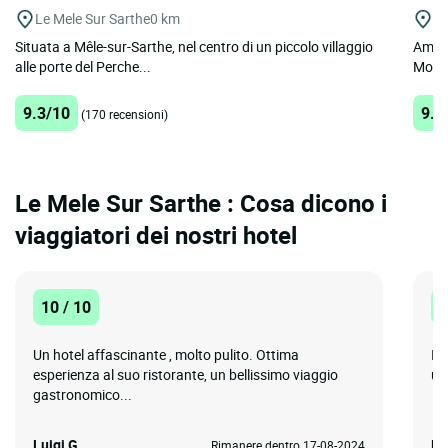
Le Mele Sur Sarthe
0 km
Mo
Situata a Mêle-sur-Sarthe, nel centro di un piccolo villaggio
Ammir
alle porte del Perche...
Mortag
9.3/10
9.4
(170 recensioni)
Le Mele Sur Sarthe : Cosa dicono i
viaggiatori dei nostri hotel
10 / 10
1
Un hotel affascinante , molto pulito. Ottima
Il
esperienza al suo ristorante, un bellissimo viaggio
un
gastronomico...
Luigi G.
El
Rimanere dentro 17-08-2024