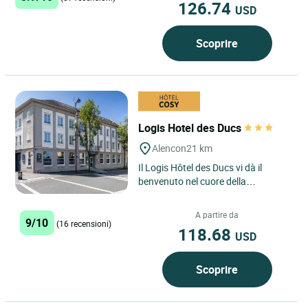
126.74
USD
Scoprire
Logis Hotel des Ducs
Alencon
21 km
Il Logis Hôtel des Ducs vi dà il
benvenuto nel cuore della
Normandia, offrendovi un luogo di
riposo dove potrete prendervi...
A partire da
9/10
(16 recensioni)
118.68
USD
Scoprire