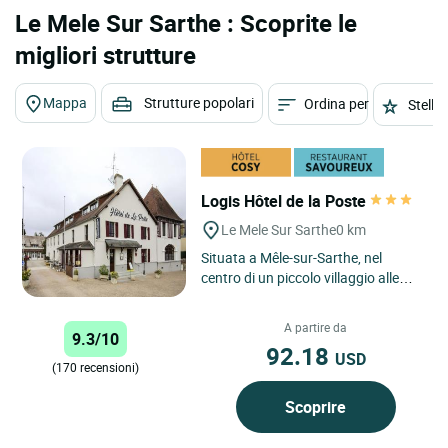
Le Mele Sur Sarthe : Scoprite le
migliori strutture
Mappa
Strutture popolari
Ordina per
Stelle
Logis Hôtel de la Poste
Le Mele Sur Sarthe
0 km
Situata a Mêle-sur-Sarthe, nel
centro di un piccolo villaggio alle
porte del Perche a circa 15 km da
Mortagne-au-Perche...
A partire da
9.3/10
92.18
USD
(170 recensioni)
Scoprire