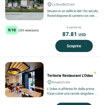
La Bouille
25 km
Situato in un edificio del 19o secolo,
l'hotel dispone di camere con vista
sulla Senna o sul paese e la falesia,
di una sala...
A partire da
9/10
(293 recensioni)
87.81
USD
Scoprire
Teritoria Restaurant L'Odas
Rouen
25 km
L’Odas si afferma fin dalla prima
frase come una tavola singolare nel
cuore di Rouen, in Normandia, a
poco più di un’ora...