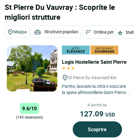
St Pierre Du Vauvray : Scoprite le
migliori strutture
Mappa
Strutture popolari
Ordina per
Stelle
Logis Hostellerie Saint Pierre
St Pierre Du Vauvray
0 km
Partite, lasciate la città e staccate
la spina all'Hostellerie Saint-Pierre,
dove sarete accolti nella più pura
tradizione....
A partire da
9.6/10
127.09
USD
(145 recensioni)
Scoprire