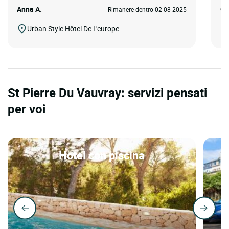
Anna A.
Gi
Rimanere dentro 02-08-2025
Urban Style Hôtel De L'europe
St Pierre Du Vauvray: servizi pensati
per voi
Hotel con piscina