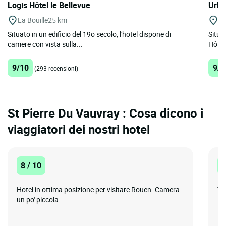
Logis Hôtel le Bellevue
Urba
La Bouille
25 km
R
Situato in un edificio del 19o secolo, l'hotel dispone di
Situa
camere con vista sulla...
Hôtel 
9/10
9/1
(293 recensioni)
St Pierre Du Vauvray : Cosa dicono i
viaggiatori dei nostri hotel
8 / 10
1
Hotel in ottima posizione per visitare Rouen. Camera
Tu
un po' piccola.