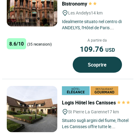
Bistronomy
Les Andelys
14 km
Idealmente situato nel centro di
ANDELYS, l'Hôtel de Paris
Restaurant Bistronomy si trova ai
piedi di Château GAILLARD,...
A partire da
8.6/10
(35 recensioni)
109.76
USD
Scoprire
Logis Hôtel les Canisses
St Pierre La Garenne
17 km
Situato sugli argini del fiume, l'hotel
Les Canisses offre tutte le
attrazioni della riserva naturale