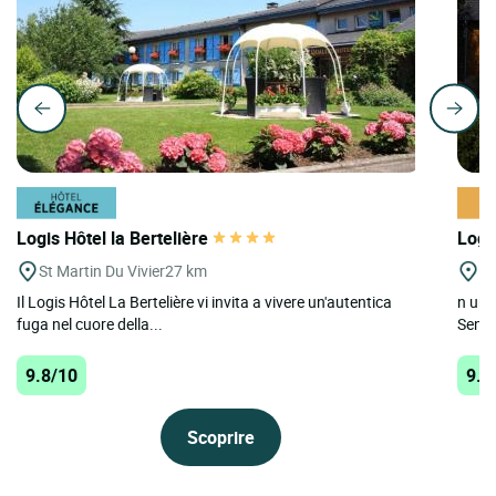
Logis Hôtel la Bertelière
Logi
St Martin Du Vivier
27 km
Ba
Il Logis Hôtel La Bertelière vi invita a vivere un'autentica
n un 
fuga nel cuore della...
Senna,
9.8/10
9.7
Scoprire