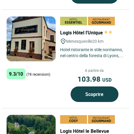
Logis Hôtel l'Unique
Menesqueville
20 km
Hotel ristorante in stile normanno,
nel centro della foresta di Lyons,
famosissima per la flora e la fauna.
Struttura di...
A partire da
9.3/10
(78 recensioni)
103.98
USD
Scoprire
Logis Hôtel le Bellevue