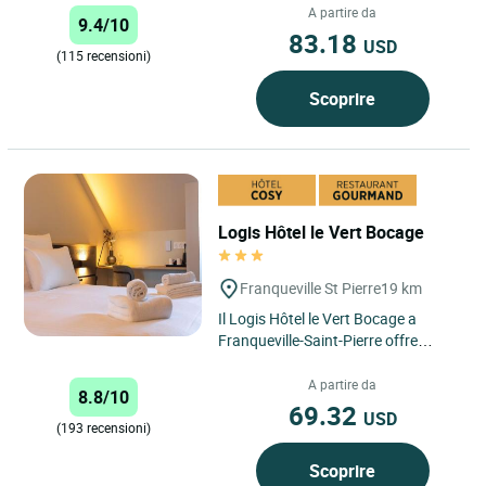
dell'estuario della...
A partire da
9.4/10
83.18
USD
(115 recensioni)
Scoprire
Logis Hôtel le Vert Bocage
Franqueville St Pierre
19 km
Il Logis Hôtel le Vert Bocage a
Franqueville-Saint-Pierre offre
un'eccellente esperienza di relax e
ospitalità per i vostri...
A partire da
8.8/10
69.32
USD
(193 recensioni)
Scoprire