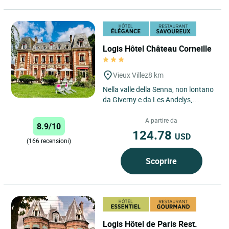
Logis Hôtel Château Corneille
Vieux Villez
8 km
Nella valle della Senna, non lontano
da Giverny e da Les Andelys,
scoprite Château Corneille: un
edificio del XVIII secolo...
A partire da
8.9/10
124.78
USD
(166 recensioni)
Scoprire
Logis Hôtel de Paris Rest.