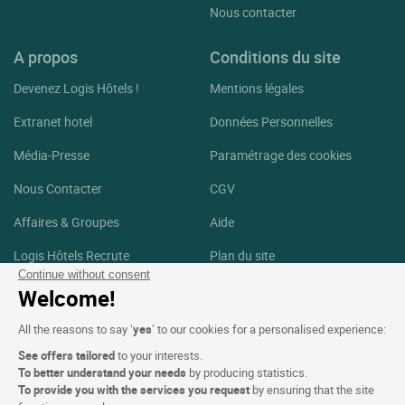
Nous contacter
A propos
Conditions du site
Devenez Logis Hôtels !
Mentions légales
Extranet hotel
Données Personnelles
Média-Presse
Paramétrage des cookies
Nous Contacter
CGV
Affaires & Groupes
Aide
Logis Hôtels Recrute
Plan du site
Continue without consent
Crédits Photos
Welcome!
Suivez-nous
All the reasons to say ‘
yes
’ to our cookies for a personalised experience:
See offers tailored
to your interests.
Facebook
Instagram
To better understand your needs
by producing statistics.
To provide you with the services you request
by ensuring that the site