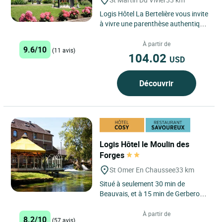
Logis Hôtel La Bertelière vous invite
à vivre une parenthèse authentique
au cœur de la Normandie, dans un
cadre verdoyant...
À partir de
9.6/10
(11 avis)
104.02
USD
Découvrir
Logis Hôtel le Moulin des
Forges
St Omer En Chaussee
33 km
Situé à seulement 30 min de
Beauvais, et à 15 min de Gerberoy,
l’un des plus beaux villages de
France, le Logis Hotel...
À partir de
8.2/10
(57 avis)