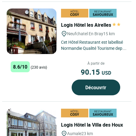
Logis Hôtel les Airelles
Neufchatel En Bray
15 km
Cet Hôtel Restaurant est labellisé
Normandie Qualité Tourisme depuis
2005. Situé au cœur du Pays de
Bray dans le centre...
À partir de
8.6/10
(230 avis)
90.15
USD
Découvrir
Logis Hôtel la Villa des Houx
Aumale
23 km