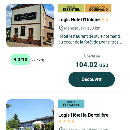
Logis Hôtel l'Unique
Menesqueville
30 km
Hôtel restaurant de style normand,
au coeur de la forêt de Lyons, très
réputée pour sa faune et sa flore.
Etablissement...
À partir de
9.3/10
(77 avis)
104.02
USD
Découvrir
Logis Hôtel la Bertelière
St Martin Du Vivier
33 km