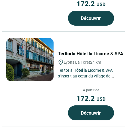
172.2
USD
Découvrir
Teritoria Hôtel la Licorne & SPA
Lyons La Foret
24 km
Teritoria Hôtel la Licorne & SPA
s’inscrit au cœur du village de
Lyons-la-Forêt, en Normandie, dans
l’un des plus...
À partir de
172.2
USD
Découvrir