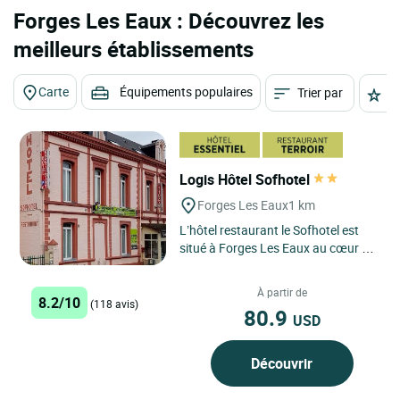
Forges Les Eaux : Découvrez les
meilleurs établissements
Carte
Équipements populaires
Trier par
É
Logis Hôtel Sofhotel
Forges Les Eaux
1 km
L’hôtel restaurant le Sofhotel est
situé à Forges Les Eaux au cœur du
pays de Bray. Vous y retrouverez un
lieu de calme...
À partir de
8.2/10
(118 avis)
80.9
USD
Découvrir