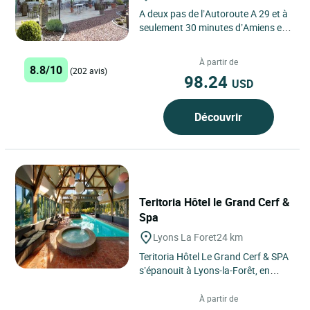
A deux pas de l’Autoroute A 29 et à
seulement 30 minutes d’Amiens et
de Dieppe, le Logis Hôtel la Villa des
Houx sera...
À partir de
8.8/10
(202 avis)
98.24
USD
Découvrir
Teritoria Hôtel le Grand Cerf &
Spa
Lyons La Foret
24 km
Teritoria Hôtel Le Grand Cerf & SPA
s’épanouit à Lyons-la-Forêt, en
Normandie, au cœur d’un village de
caractère...
À partir de