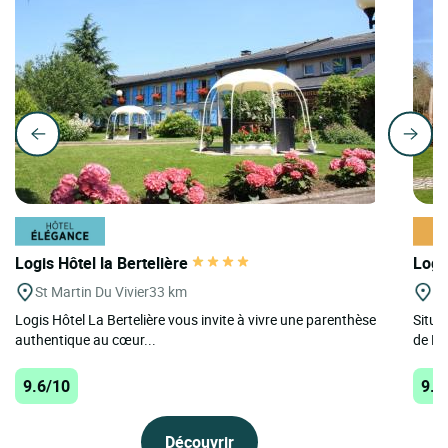
Logis Hôtel la Bertelière
Logi
St Martin Du Vivier
33 km
Mo
Logis Hôtel La Bertelière vous invite à vivre une parenthèse
Situé
authentique au cœur...
de Ro
9.6/10
9.6
Découvrir