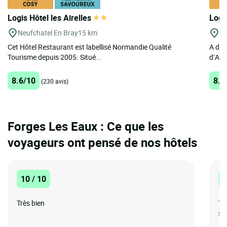
Logis Hôtel les Airelles
Logi
Neufchatel En Bray
15 km
A
Cet Hôtel Restaurant est labellisé Normandie Qualité
A deu
Tourisme depuis 2005. Situé...
d’Ami
8.6/10
8.8
(230 avis)
Forges Les Eaux : Ce que les
voyageurs ont pensé de nos hôtels
10 / 10
1
Très bien
Tr
sy