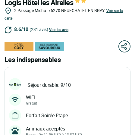
Logis Hôtel les Airelles
2 Passage Michu.
76270
NEUFCHATEL EN BRAY
Voir sur la
carte
8.6/10
(231 avis)
Voir les avis
Les indispensables
Séjour durable: 9/10
WIFI
Gratuit
Forfait Soirée Etape
Animaux acceptés
Payant De 11.56 USD à 13.87 USD