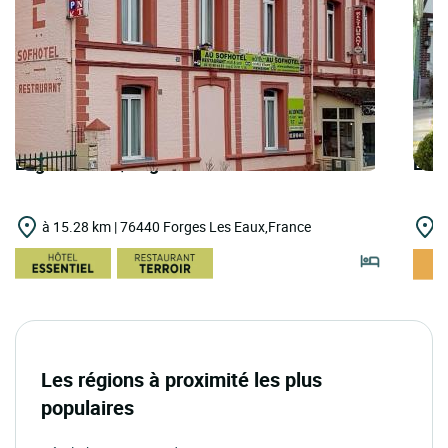
Logis Hôtels | Logis Hôtel Sofhotel
Logi
à 15.28 km | 76440 Forges Les Eaux,France
à
Les régions à proximité les plus
populaires