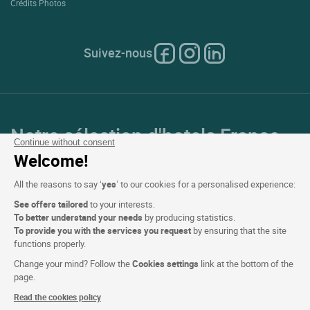
Crédits Photos
Suivez-nous
Notre sélection d'hotels France
Continue without consent
et en Europe
Welcome!
All the reasons to say ‘
yes
’ to our cookies for a personalised experience:
Top Pays
See offers tailored
to your interests.
To better understand your needs
by producing statistics.
Top Régions
To provide you with the services you request
by ensuring that the site
functions properly.
Top Villes
Change your mind? Follow the
Cookies settings
link at the bottom of the
page.
Top Hotels
Read the cookies policy