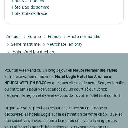
Hôtel Vieux Rouen
Hôtel Baie de Somme
Hôtel Côte de Grâce
Accueil
Europe
France
Haute normandie
Seine maritime
Neufchatel en bray
Logis hôtel les airelles
Pour un week-end ou un long séjour en
Haute Normandie
, faites
votre réservation dans notre
Hôtel Logis Hôtel les Airelles à
NEUFCHATEL EN BRAY
en quelques clics seulement. Seul, en famille
ou entre amis pour vos vacances ou un court séjour, venez
découvrir la région et détendez-vous dans votre Hôtel tout confort.
Organisez votre prochain séjour en France ou en Europe et
découvrez les hôtels Logis sur la destination de votre choix. Quelles
que soient vos envies, en été à la mer ou en hiver à la neige, nous
vous offrons la possibilité de réserver vos vacances dans un