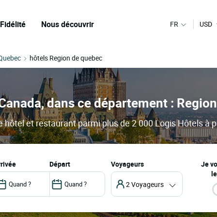
Fidélité
Nous découvrir
FR
USD
 Quebec
hôtels Region de quebec
n Canada, dans ce département : Regio
hôtel et restaurant parmi plus de 2 000 Logis Hôtels à pe
arrivée
départ
Voyageurs
Je v
le
2 Voyageurs