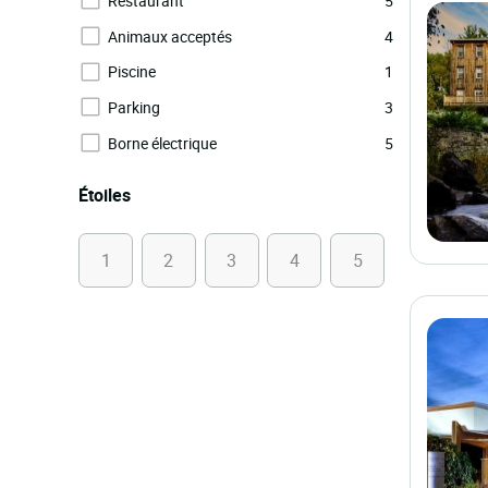
Restaurant
5
Animaux acceptés
4
Piscine
1
Parking
3
Borne électrique
5
Étoiles
1
2
3
4
5