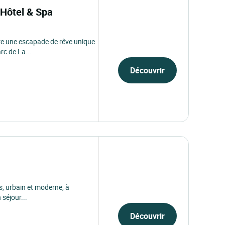
 Hôtel & Spa
re une escapade de rêve unique
c de La...
Découvrir
es, urbain et moderne, à
 séjour...
Découvrir