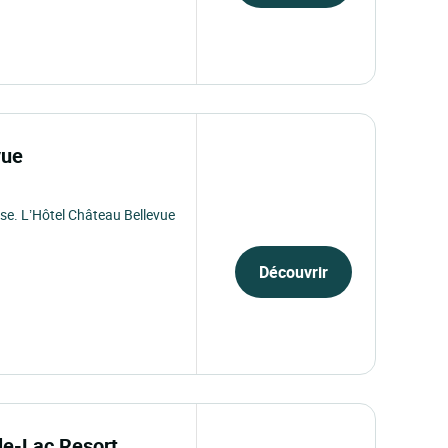
vue
se. L’Hôtel Château Bellevue
Découvrir
-le-Lac Resort