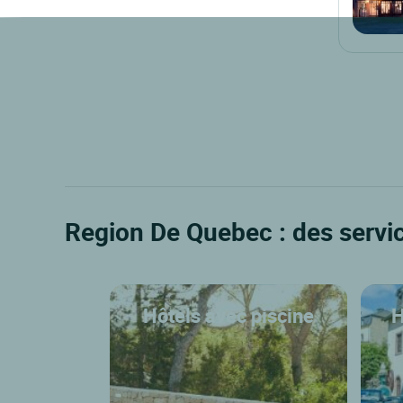
Region De Quebec : des servi
Hôtels avec piscine
H