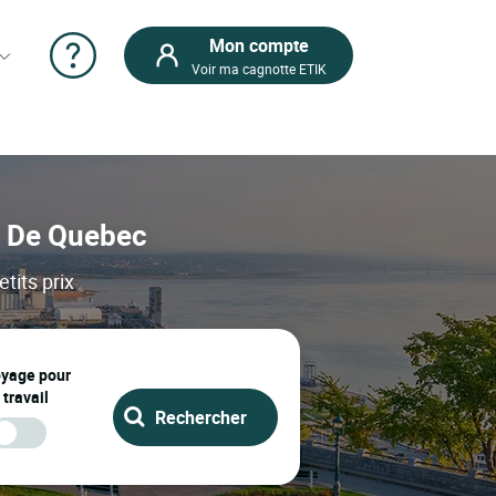
Mon compte
Voir ma cagnotte ETIK
n De Quebec
tits prix
oyage pour
 travail