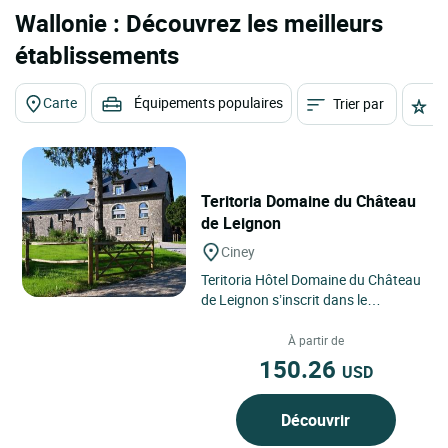
Wallonie : Découvrez les meilleurs
établissements
Carte
Équipements populaires
Trier par
É
Teritoria Domaine du Château
de Leignon
Ciney
Teritoria Hôtel Domaine du Château
de Leignon s’inscrit dans le
paysage verdoyant de Ciney, en
Belgique, au cœur du...
À partir de
150.26
USD
Découvrir