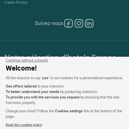
Crédits Photos
Suivez-nous
Notre sélection d'hotels France
Continue without consent
et en Europe
Welcome!
All the reasons to say ‘
yes
’ to our cookies for a personalised experience:
Top Pays
See offers tailored
to your interests.
To better understand your needs
by producing statistics.
Top Régions
To provide you with the services you request
by ensuring that the site
functions properly.
Top Villes
Change your mind? Follow the
Cookies settings
link at the bottom of the
page.
Top Hotels
Read the cookies policy