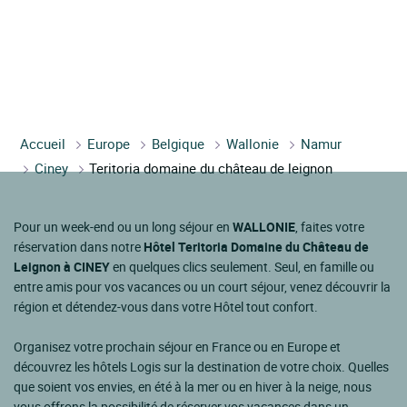
Accueil
Europe
Belgique
Wallonie
Namur
Ciney
Teritoria domaine du château de leignon
Pour un week-end ou un long séjour en
WALLONIE
, faites votre
réservation dans notre
Hôtel Teritoria Domaine du Château de
Leignon à CINEY
en quelques clics seulement. Seul, en famille ou
entre amis pour vos vacances ou un court séjour, venez découvrir la
région et détendez-vous dans votre Hôtel tout confort.
Organisez votre prochain séjour en France ou en Europe et
découvrez les hôtels Logis sur la destination de votre choix. Quelles
que soient vos envies, en été à la mer ou en hiver à la neige, nous
vous offrons la possibilité de réserver vos vacances dans un