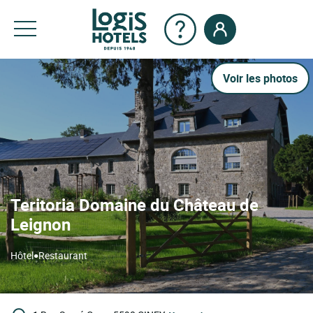
Voir les photos
Teritoria Domaine du Château de
Leignon
•
Hôtel
Restaurant