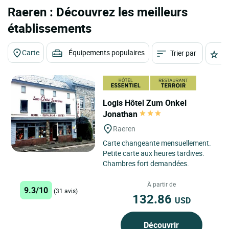
Raeren : Découvrez les meilleurs
établissements
Carte
Équipements populaires
Trier par
É
Logis Hôtel Zum Onkel
Jonathan
Raeren
Carte changeante mensuellement.
Petite carte aux heures tardives.
Chambres fort demandées.
À partir de
9.3/10
(31 avis)
132.86
USD
Découvrir