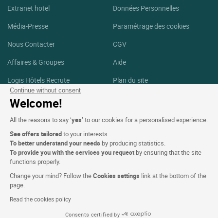
Extranet hotel
Données Personnelles
Média-Presse
Paramétrage des cookies
Nous Contacter
CGV
Affaires & Groupes
Aide
Logis Hôtels Recrute
Plan du site
Continue without consent
Crédits Photos
Welcome!
Suivez-nous
All the reasons to say ‘
yes
’ to our cookies for a personalised experience:
See offers tailored
to your interests.
Facebook
Instagram
To better understand your needs
by producing statistics.
To provide you with the services you request
by ensuring that the site
functions properly.
Linkedin
Change your mind? Follow the
Cookies settings
link at the bottom of the
page.
Read the cookies policy
Consents certified by