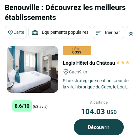
Benouville : Découvrez les meilleurs
établissements
Carte
Équipements populaires
Trier par
É
Logis Hôtel du Château
Caen
9 km
Situé stratégiquement au cœur de
la ville historique de Caen, le Logis
Hôtel du Château est idéalement
situé pour...
À partir de
8.6/10
(63 avis)
104.03
USD
Découvrir