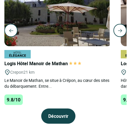
Logis Hôtel Manoir de Mathan
Logi
Crepon
21 km
St
Le Manoir de Mathan, se situe à Crépon, au cœur des sites
Hôtel
du débarquement. Entre...
dans 
9.8/10
9.6
Découvrir