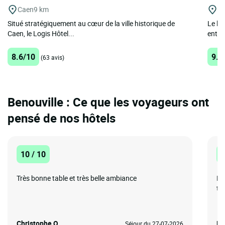
Caen
9 km
C
Situé stratégiquement au cœur de la ville historique de
Le lo
Caen, le Logis Hôtel...
entre
8.6/10
9.1
(63 avis)
Benouville : Ce que les voyageurs ont
pensé de nos hôtels
10 / 10
1
Très bonne table et très belle ambiance
No
tou
Christophe Q.
Mi
Séjour du 27-07-2026