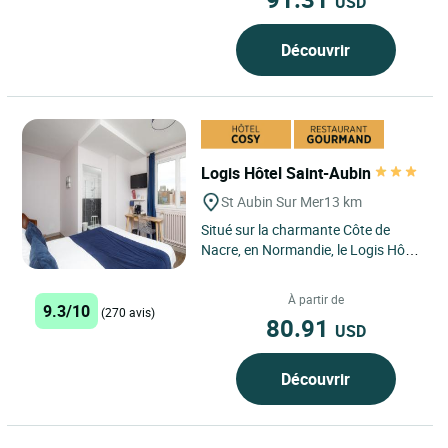
USD
Découvrir
Logis Hôtel Saint-Aubin
St Aubin Sur Mer
13 km
Situé sur la charmante Côte de
Nacre, en Normandie, le Logis Hôtel
Le Saint Aubin à Saint-Aubin-sur-
Mer bénéficie d’un...
À partir de
9.3/10
(270 avis)
80.91
USD
Découvrir