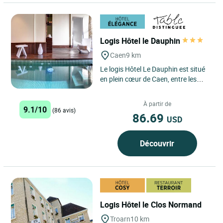
Logis Hôtel le Dauphin
Caen
9 km
Le logis Hôtel Le Dauphin est situé
en plein cœur de Caen, entre les
deux abbayes, au pied du château
de Guillaume Le...
À partir de
9.1/10
(86 avis)
86.69
USD
Découvrir
Logis Hôtel le Clos Normand
Troarn
10 km