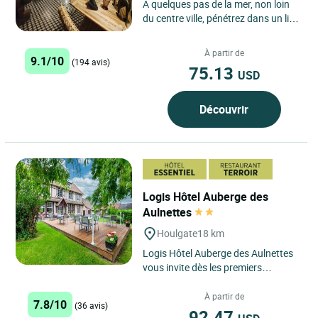
A quelques pas de la mer, non loin
du centre ville, pénétrez dans un lieu
où tradition et authenticité riment
avec confort...
À partir de
9.1/10
(194 avis)
75.13
USD
Découvrir
Logis Hôtel Auberge des
Aulnettes
Houlgate
18 km
Logis Hôtel Auberge des Aulnettes
vous invite dès les premiers
instants à vivre une parenthèse
authentique en Normandie,...
À partir de
7.8/10
(36 avis)
92.47