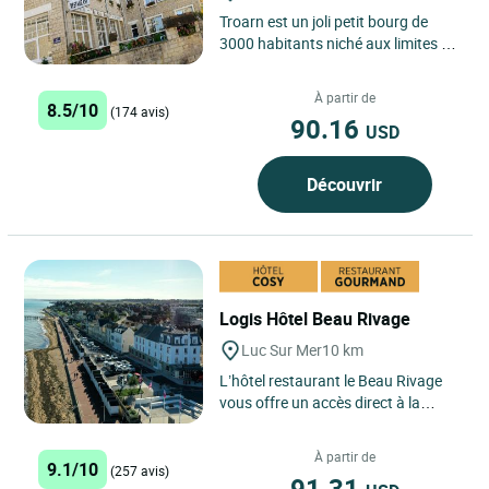
Troarn est un joli petit bourg de
3000 habitants niché aux limites du
Pays d'Auge, des Marais et de la
Plaine de Caen. Traversé...
À partir de
8.5/10
(174 avis)
90.16
USD
Découvrir
Logis Hôtel Beau Rivage
Luc Sur Mer
10 km
L’hôtel restaurant le Beau Rivage
vous offre un accès direct à la
plage. Cet hôtel familial charmant
vous propose des...
À partir de
9.1/10
(257 avis)
91.31