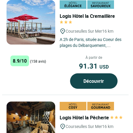
Logis Hôtel la Cremaillère
Courseulles Sur Mer
16 km
A 2h de Paris, située au Coeur des
plages du Débarquement,
Courseulles est une station
balnéaire ouverte et animée toute...
À partir de
8.9/10
(158 avis)
91.31
USD
Découvrir
Logis Hôtel la Pêcherie
Courseulles Sur Mer
16 km