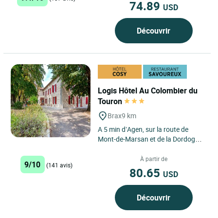
74.89
USD
Découvrir
Logis Hôtel Au Colombier du
Touron
Brax
9 km
A 5 min d’Agen, sur la route de
Mont-de-Marsan et de la Dordogne,
entre les vignobles bordelais et les
Pyrénées, Carine...
À partir de
9/10
(141 avis)
80.65
USD
Découvrir