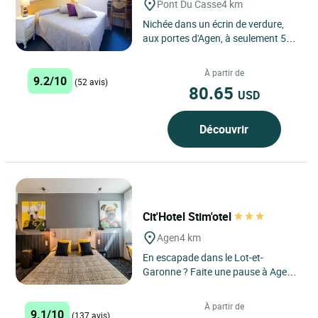
Pont Du Casse
4 km
Nichée dans un écrin de verdure,
aux portes d'Agen, à seulement 5
minutes du centre-ville et de la gare,
l'Auberge d'Occitanie...
À partir de
9.2/10
(52 avis)
80.65
USD
Découvrir
Cit'Hotel Stim'otel
Agen
4 km
En escapade dans le Lot-et-
Garonne ? Faite une pause à Agen,
capitale de la région, en réservant
un séjour au Stim’Otel,...
À partir de
9.1/10
(137 avis)