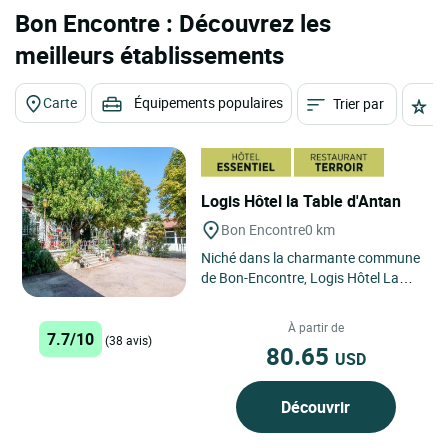
Bon Encontre : Découvrez les
meilleurs établissements
Carte
Équipements populaires
Trier par
É
Logis Hôtel la Table d'Antan
Bon Encontre
0 km
Niché dans la charmante commune
de Bon-Encontre, Logis Hôtel La
Table d'Antan offre un séjour
paisible et authentique...
À partir de
7.7/10
(38 avis)
80.65
USD
Découvrir