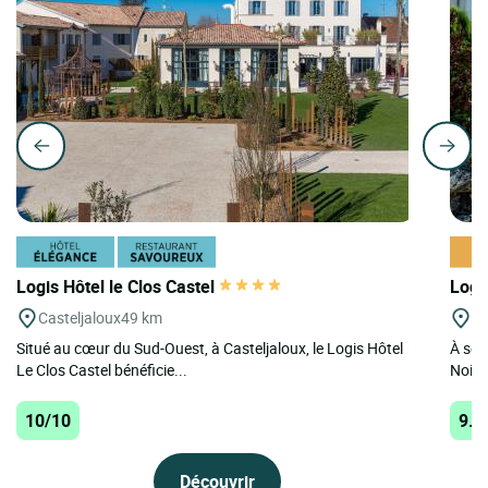
Logis Hôtel le Clos Castel
Logi
Casteljaloux
49 km
Se
Situé au cœur du Sud-Ouest, à Casteljaloux, le Logis Hôtel
À seu
Le Clos Castel bénéficie...
Noir 
10/10
9.6
Découvrir