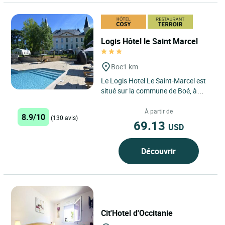
Logis Hôtel le Saint Marcel
Boe
1 km
Le Logis Hotel Le Saint-Marcel est
situé sur la commune de Boé, à
seulement 6 kilomètres d’Agen.
Idéalement implanté...
À partir de
8.9/10
(130 avis)
69.13
USD
Découvrir
Cit'Hotel d'Occitanie