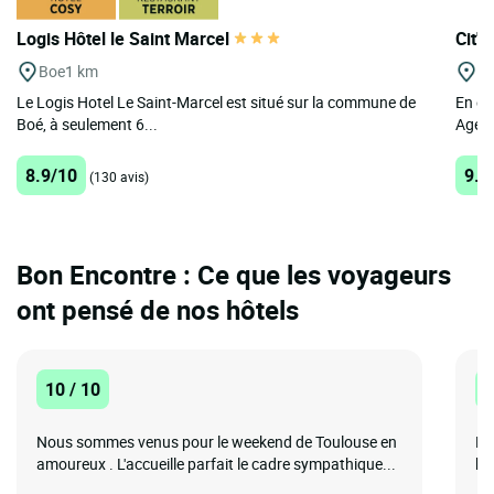
Logis Hôtel le Saint Marcel
Cit'H
Boe
1 km
A
Le Logis Hotel Le Saint-Marcel est situé sur la commune de
En es
Boé, à seulement 6...
Agen, 
8.9/10
9.1
(130 avis)
Bon Encontre : Ce que les voyageurs
ont pensé de nos hôtels
10 / 10
1
Nous sommes venus pour le weekend de Toulouse en
No
amoureux . L'accueille parfait le cadre sympathique...
ho