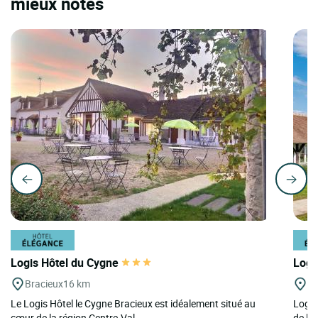
mieux notés
Logis Hôtel du Cygne
Logi
Bracieux
16 km
C
Le Logis Hôtel le Cygne Bracieux est idéalement situé au
Logis
cœur de la région Centre-Val...
de la 