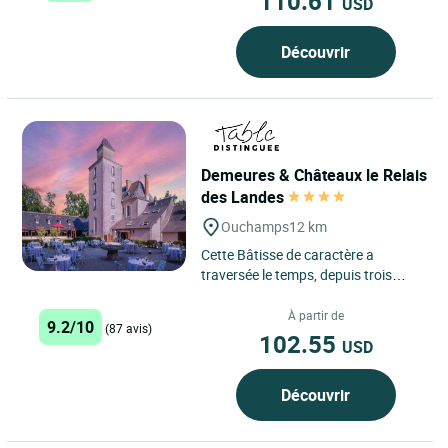
110.61
USD
Découvrir
Demeures & Châteaux le Relais
des Landes
Ouchamps
12 km
Cette Bâtisse de caractère a
traversée le temps, depuis trois
siècles, elle était une demeure
bourgeoise, ensuite un...
À partir de
9.2/10
(87 avis)
102.55
USD
Découvrir