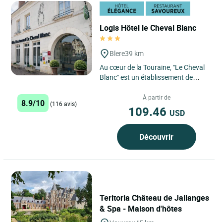
Logis Hôtel le Cheval Blanc
Blere
39 km
Au cœur de la Touraine, "Le Cheval
Blanc" est un établissement de
charme, dont le confort et l'accueil
vous séduiront....
À partir de
8.9/10
(116 avis)
109.46
USD
Découvrir
Teritoria Château de Jallanges
& Spa - Maison d'hôtes