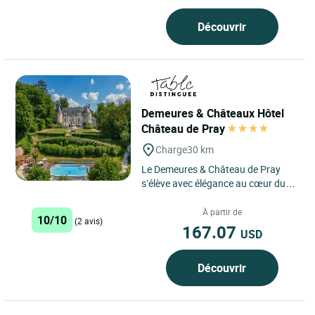
Découvrir
Demeures & Châteaux Hôtel
Château de Pray
Charge
30 km
Le Demeures & Château de Pray
s’élève avec élégance au cœur du
Centre-Val de Loire, sur la
commune de Chargé, à...
À partir de
10/10
(2 avis)
167.07
USD
Découvrir