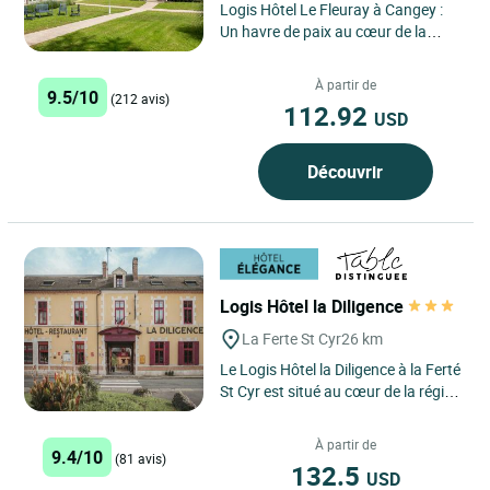
Logis Hôtel Le Fleuray à Cangey :
Un havre de paix au cœur de la
Vallée de la Loire Niché dans la
paisible campagne...
À partir de
9.5/10
(212 avis)
112.92
USD
Découvrir
Logis Hôtel la Diligence
La Ferte St Cyr
26 km
Le Logis Hôtel la Diligence à la Ferté
St Cyr est situé au cœur de la région
Centre Val de Loire, un endroit
idéal...
À partir de
9.4/10
(81 avis)
132.5
USD