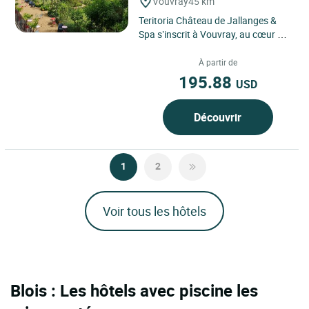
Vouvray
45 km
Teritoria Château de Jallanges &
Spa s’inscrit à Vouvray, au cœur du
Val de Loire, dans un
environnement de vignes et...
À partir de
195.88
USD
Découvrir
1
2
Voir tous les hôtels
Blois : Les hôtels avec piscine les