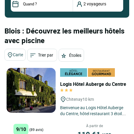
Blois : Découvrez les meilleurs hôtels
avec piscine
Carte
Trier par
Étoiles
Logis Hôtel Auberge du Centre
Chitenay
10 km
Bienvenue au Logis Hôtel Auberge
du Centre, hôtel restaurant 3 étoiles
de charme situé au cœur du Val de
Loire à Chitenay...
À partir de
9/10
(89 avis)