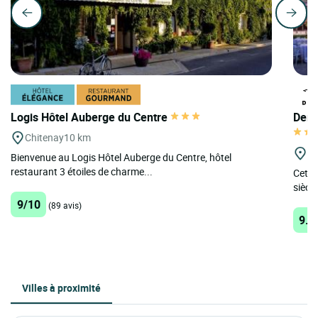
Logis Hôtel Auberge du Centre
Deme
Chitenay
10 km
O
Bienvenue au Logis Hôtel Auberge du Centre, hôtel
restaurant 3 étoiles de charme...
Cette
siècles
9/10
(89 avis)
9.2
Villes à proximité