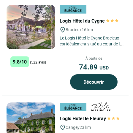
Logis Hôtel du Cygne
Bracieux
16 km
Le Logis Hôtel le Cygne Bracieux
est idéalement situé au cœur de la
région Centre-Val de Loire, à
Bracieux, un charmant...
À partir de
9.8/10
(522 avis)
74.89
USD
Découvrir
Logis Hôtel le Fleuray
Cangey
23 km