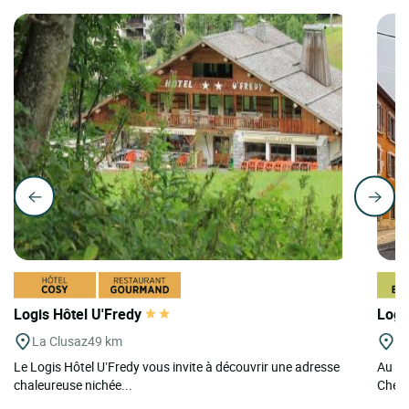
Logis Hôtel U'Fredy
Logi
La Clusaz
49 km
Y
Le Logis Hôtel U’Fredy vous invite à découvrir une adresse
Au cœ
chaleureuse nichée...
Cheva