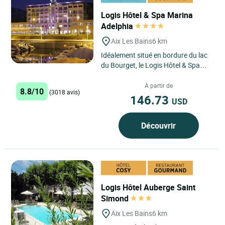
Logis Hôtel & Spa Marina
Adelphia
Aix Les Bains
6 km
Idéalement situé en bordure du lac
du Bourget, le Logis Hôtel & Spa
Marina Adelphia offre un cadre
privilégié entre...
À partir de
8.8/10
(3018 avis)
146.73
USD
Découvrir
Logis Hôtel Auberge Saint
Simond
Aix Les Bains
6 km