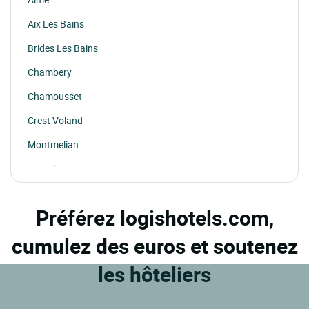
Aix Les Bains
Brides Les Bains
Chambery
Chamousset
Crest Voland
Montmelian
St Sorlin D'arves
Ste Foy Tarentaise
Préférez logishotels.com,
Trevignin
cumulez des euros et soutenez
Valloire
Viviers Du Lac
les hôteliers
Yenne