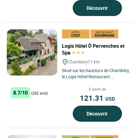
Découvrir
Logis Hôtel Ô Pervenches et
Spa
Chambery
11 km
Situé sur les hauteurs de Chambéry,
le Logis Hôtel Restaurant
ÔPervenches se démarque en tant
qu'établissement 2 étoiles...
À partir de
8.7/10
(282 avis)
121.31
USD
Découvrir