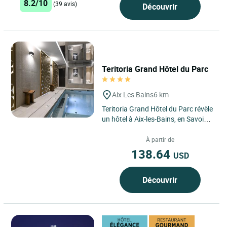
8.2/10
(39 avis)
Découvrir
Teritoria Grand Hôtel du Parc
Aix Les Bains
6 km
Teritoria Grand Hôtel du Parc révèle
un hôtel à Aix-les-Bains, en Savoie,
au cœur de la région Auvergne-
Rhône-Alpes,...
À partir de
138.64
USD
Découvrir