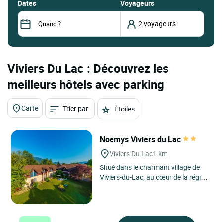
dates
Voyageurs
Viviers Du Lac : Découvrez les
meilleurs hôtels avec parking
Carte
Trier par
Étoiles
Noemys Viviers du Lac
Viviers Du Lac
1 km
Situé dans le charmant village de
Viviers-du-Lac, au cœur de la région
Auvergne-Rhône-Alpes, l’hôtel
Noemys Viviers-du-Lac...