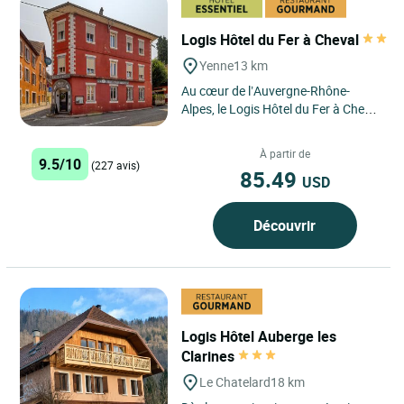
Logis Hôtel du Fer à Cheval
Yenne
13 km
Au cœur de l’Auvergne-Rhône-
Alpes, le Logis Hôtel du Fer à Cheval
vous invite à vivre une parenthèse
authentique...
À partir de
9.5/10
(227 avis)
85.49
USD
Découvrir
Logis Hôtel Auberge les
Clarines
Le Chatelard
18 km