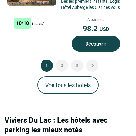
Dès les premiers instants, Logis
Hôtel Auberge les Clarines vous
invite à découvrir une adresse
authentique nichée au...
À partir de
10/10
(5 avis)
98.2
USD
Découvrir
1
2
3
Voir tous les hôtels
Viviers Du Lac : Les hôtels avec
parking les mieux notés