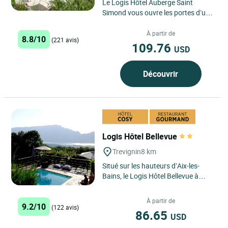
Le Logis Hôtel Auberge Saint
Simond vous ouvre les portes d’un
havre de paix au cœur de la Savoie.
Cet hôtel 3 étoiles...
À partir de
8.8/10
(221 avis)
109.76
USD
Découvrir
Logis Hôtel Bellevue
Trevignin
8 km
Situé sur les hauteurs d’Aix-les-
Bains, le Logis Hôtel Bellevue à
Trévignin bénéficie d’un
emplacement privilégié...
À partir de
9.2/10
(122 avis)
86.65
USD