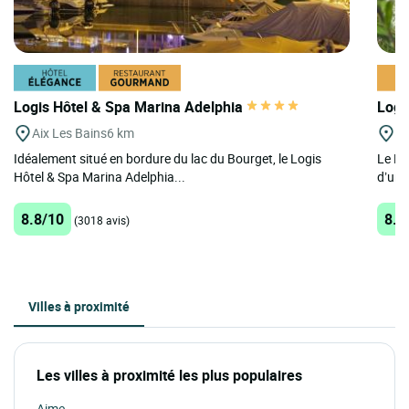
Logis Hôtel & Spa Marina Adelphia
Logi
Aix Les Bains
6 km
Ai
Idéalement situé en bordure du lac du Bourget, le Logis
Le Lo
Hôtel & Spa Marina Adelphia...
d’un 
8.8/10
8.8
(3018 avis)
Villes à proximité
Les villes à proximité les plus populaires
Aime