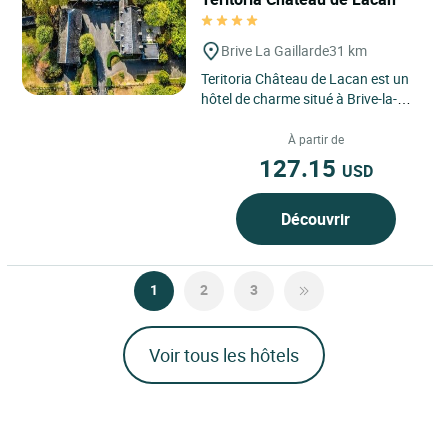
Brive La Gaillarde
31 km
Teritoria Château de Lacan est un
hôtel de charme situé à Brive-la-
Gaillarde, en Nouvelle-Aquitaine, au
cœur d’un...
À partir de
127.15
USD
Découvrir
1
2
3
Voir tous les hôtels