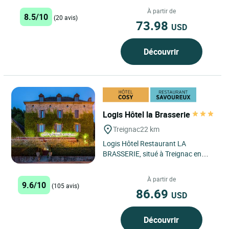
régionale et familiale. Service le midi
du lundi au...
À partir de
8.5/10
(20 avis)
73.98
USD
Découvrir
Logis Hôtel la Brasserie
Treignac
22 km
Logis Hôtel Restaurant LA
BRASSERIE, situé à Treignac en
Corrèze, est une destination idéale
pour les voyageurs d'affaires...
À partir de
9.6/10
(105 avis)
86.69
USD
Découvrir