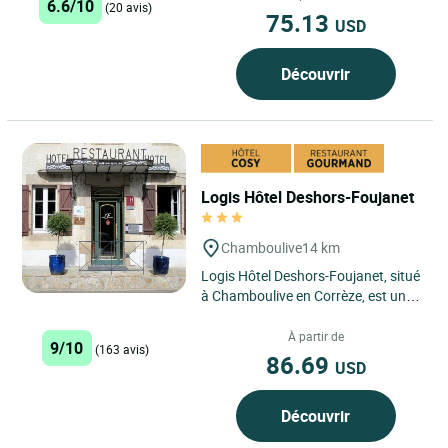
6.6/10
(20 avis)
75.13
USD
Découvrir
Logis Hôtel Deshors-Foujanet
Chamboulive
14 km
Logis Hôtel Deshors-Foujanet, situé
à Chamboulive en Corrèze, est un
établissement familial qui a su
traverser les générations,...
À partir de
9/10
(163 avis)
86.69
USD
Découvrir