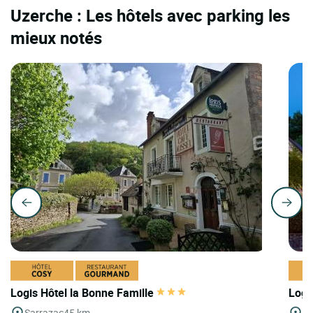
Uzerche : Les hôtels avec parking les
mieux notés
Logis Hôtel la Bonne Famille
Logi
Sarrazac
45 km
Tr