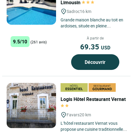
Limousin
Sadroc
16 km
Grande maison blanche au toit en
ardoises, située en pleine
campagne, non loin de l'autoroute
A20, aux portes du Quercy...
À partir de
9.5/10
(261 avis)
69.35
USD
Découvrir
Logis Hôtel Restaurant Vernat
Favars
20 km
L’hôtel restaurant Vernat vous
propose une cuisine traditionnelle,