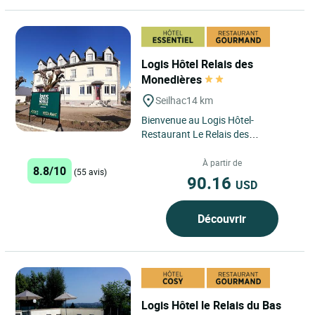
Logis Hôtel Relais des
Monedières
Seilhac
14 km
Bienvenue au Logis Hôtel-
Restaurant Le Relais des
Monédières, une institution
corrézienne située à Seilhac.
À partir de
8.8/10
(55 avis)
Portée...
90.16
USD
Découvrir
Logis Hôtel le Relais du Bas