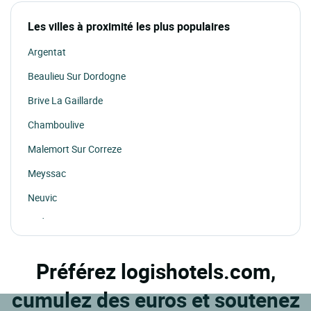
Les villes à proximité les plus populaires
Argentat
Beaulieu Sur Dordogne
Brive La Gaillarde
Chamboulive
Malemort Sur Correze
Meyssac
Neuvic
Sadroc
Seilhac
Préférez logishotels.com,
Treignac
cumulez des euros et soutenez
Ussel