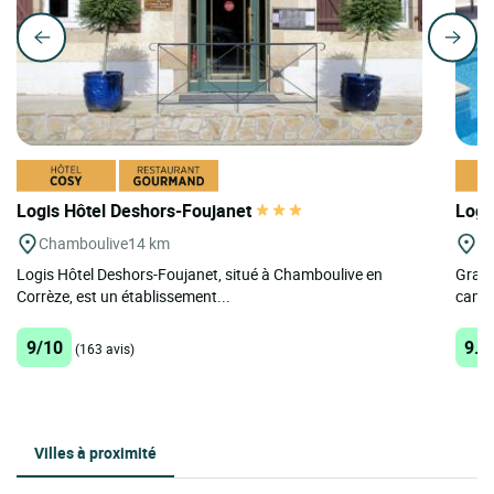
Logis Hôtel Deshors-Foujanet
Logi
Chamboulive
14 km
Sa
Logis Hôtel Deshors-Foujanet, situé à Chamboulive en
Grand
Corrèze, est un établissement...
campa
9/10
9.5
(163 avis)
Villes à proximité