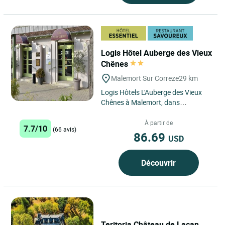
Logis Hôtel Auberge des Vieux
Chênes
Malemort Sur Correze
29 km
Logis Hôtels L'Auberge des Vieux
Chênes à Malemort, dans
l'agglomération de Brive la Gaillarde
en Corrèze, vous accueille...
À partir de
7.7/10
(66 avis)
86.69
USD
Découvrir
Teritoria Château de Lacan