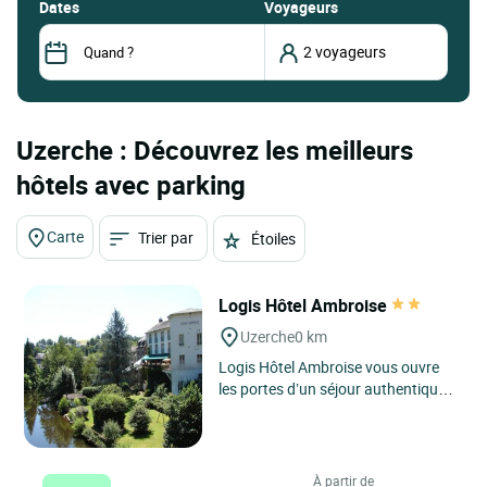
dates
Voyageurs
Uzerche : Découvrez les meilleurs
hôtels avec parking
Carte
Trier par
Étoiles
Logis Hôtel Ambroise
Uzerche
0 km
Logis Hôtel Ambroise vous ouvre
les portes d’un séjour authentique
au cœur de la Corrèze proche du
massif des Monédières,...
À partir de