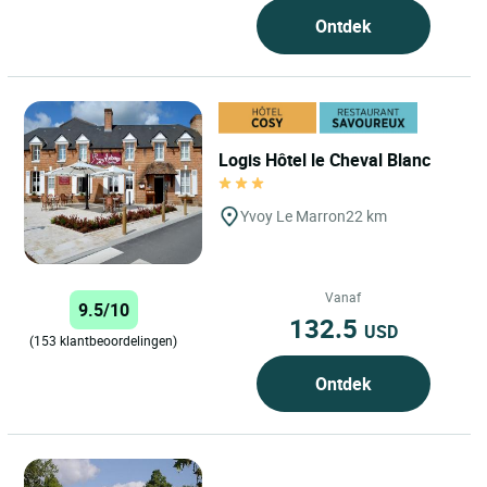
Ontdek
Logis Hôtel le Cheval Blanc
Yvoy Le Marron
22 km
Vanaf
9.5/10
132.5
USD
(153 klantbeoordelingen)
Ontdek