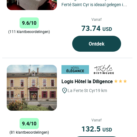
Ferté Saint Cyr is ideaal gelegen in
het hart van Sologne en de Loire-
vallei, een regio...
Vanaf
9.6/10
73.74
USD
(111 klantbeoordelingen)
Ontdek
Logis Hôtel la Diligence
La Ferte St Cyr
19 km
Vanaf
9.4/10
132.5
USD
(81 klantbeoordelingen)