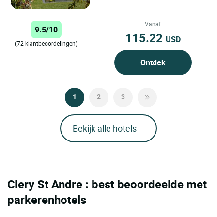
Vanaf
9.5/10
115.22
USD
(72 klantbeoordelingen)
Ontdek
1
2
3
Bekijk alle hotels
Clery St Andre : best beoordeelde met
parkerenhotels