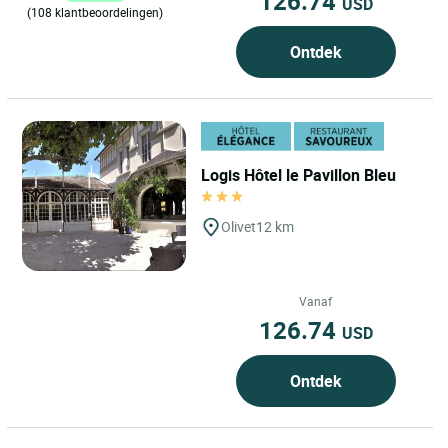
126.74
USD
(108 klantbeoordelingen)
Ontdek
Logis Hôtel le Pavillon Bleu
Olivet
12 km
Vanaf
126.74
USD
Ontdek