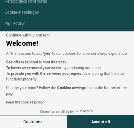
Persoonlijke informatie
Cookie-instellingen
Alg. Voorw.
Help
Continue without consent
Welcome!
Sitemap
All the reasons to say ‘
yes
’ to our cookies for a personalised experience:
Foto's
See offers tailored
to your interests.
To better understand your needs
by producing statistics.
Volg ons
To provide you with the services you request
by ensuring that the site
Facebook
Instagram
functions properly.
Change your mind? Follow the
Cookies settings
link at the bottom of the
Linkedin
page.
Read the cookies policy
Consents certified by
Customise
Accept all
Logis Hotels copyright © 2026 Alle rechten voorbehouden - CGV.
Consent Management Platform: Personalize Your Options
Axeptio consent
Powered by
SIWAY