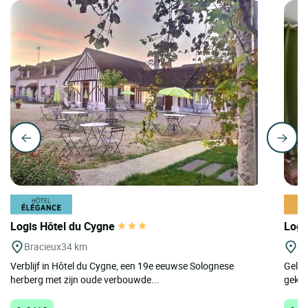
Logis Hôtel du Cygne
Logi
Bracieux
34 km
To
Verblijf in Hôtel du Cygne, een 19e eeuwse Solognese
Geleg
herberg met zijn oude verbouwde...
gekla