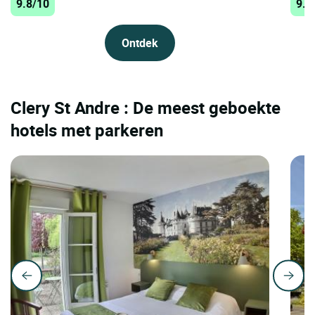
9.8/10
9.8
Ontdek
Clery St Andre : De meest geboekte
hotels met parkeren