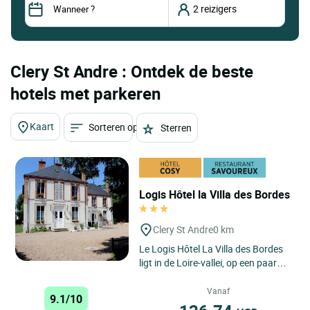
Clery St Andre : Ontdek de beste
hotels met parkeren
Kaart
Sorteren op
Sterren
Logis Hôtel la Villa des Bordes
Clery St Andre
0 km
Le Logis Hôtel La Villa des Bordes
ligt in de Loire-vallei, op een paar
kilometer van Orléans, op een ideale
locatie voor...
Vanaf
9.1/10