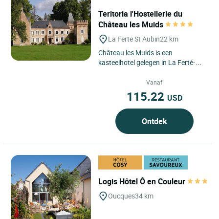
Teritoria l'Hostellerie du
Château les Muids
La Ferte St Aubin
22 km
Château les Muids is een
kasteelhotel gelegen in La Ferté-
Saint-Aubin, in het hart van de
Sologne, in de regio Centre-Val...
Vanaf
115.22
USD
Ontdek
Logis Hôtel Ô en Couleur
Oucques
34 km