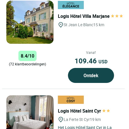
Logis Hôtel Villa Marjane
St Jean Le Blanc
15 km
Vanaf
8.4/10
109.46
USD
(72 klantbeoordelingen)
Ontdek
Logis Hôtel Saint Cyr
La Ferte St Cyr
19 km
Het Logis Hôtel Saint Cyr in La