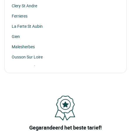
Clery St Andre
Ferrieres
La Ferte St Aubin
Gien
Malesherbes
Ousson Sur Loire
St Jean Le Blanc
Sully Sur Loire
Briare
St Benoit Sur Loire
Olivet
St Pere Sur Loire
Gegarandeerd het beste tarief!