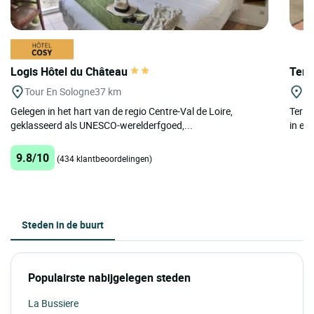
Logis Hôtel du Château
Teri
Tour En Sologne
37 km
Co
Gelegen in het hart van de regio Centre-Val de Loire,
Terit
geklasseerd als UNESCO-werelderfgoed,...
in een
9.8/10
(434 klantbeoordelingen)
Steden in de buurt
Populairste nabijgelegen steden
La Bussiere