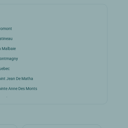
romont
atineau
a Malbaie
ontmagny
uebec
aint Jean De Matha
ainte Anne Des Monts
pt Iles
endake