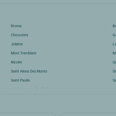
Brome
B
Chicoutimi
G
Joliette
L
Mont Tremblant
M
Nicolet
Q
Saint Alexis Des Monts
S
Saint Paulin
S
Salaberry De Valleyfield
Se
Ste Marthe
W