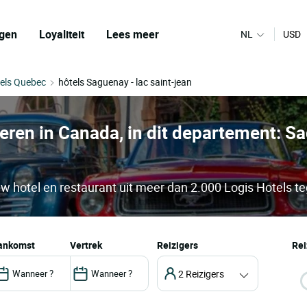
gen
Loyaliteit
Lees meer
NL
USD
els Quebec
hôtels Saguenay - lac saint-jean
eren in Canada, in dit departement: Sa
w hotel en restaurant uit meer dan 2.000 Logis Hotels te
aankomst
vertrek
Reizigers
Rei
2 Reizigers