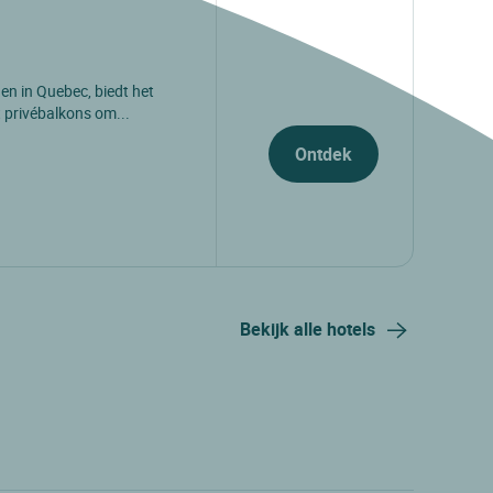
en in Quebec, biedt het
 privébalkons om...
Ontdek
Bekijk alle hotels