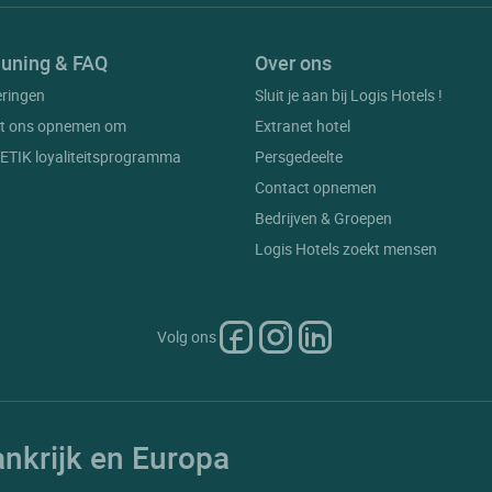
uning & FAQ
Over ons
eringen
Sluit je aan bij Logis Hotels !
t ons opnemen om
Extranet hotel
t ETIK loyaliteitsprogramma
Persgedeelte
Contact opnemen
Bedrijven & Groepen
Logis Hotels zoekt mensen
Volg ons
ankrijk en Europa