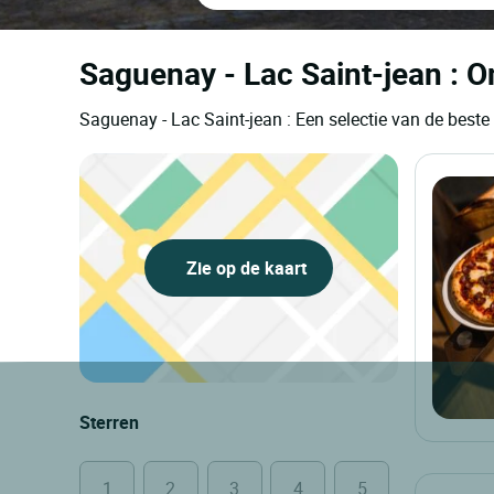
Saguenay - Lac Saint-jean : O
Saguenay - Lac Saint-jean : Een selectie van de bes
Zie op de kaart
Sterren
1
2
3
4
5