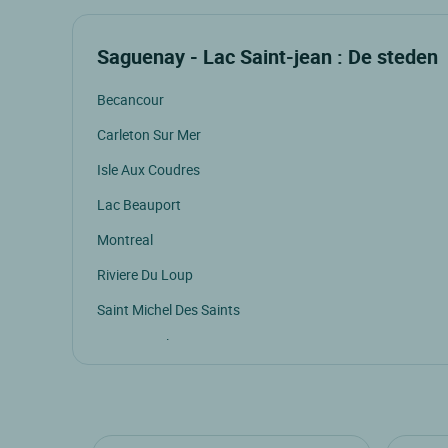
Saguenay - Lac Saint-jean : De steden
Becancour
Carleton Sur Mer
Isle Aux Coudres
Lac Beauport
Montreal
Riviere Du Loup
Saint Michel Des Saints
Sainte Emelie De L Energie
St Gedeon