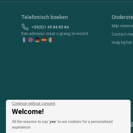
Telefonisch boeken
Onderste
Mijn reserv
+33(0)1 45 84 83 84
Een adviseur staat u graag te woord
Contact me
Hulp bij he
Continue without consent
Welcome!
Onze selectie van hotels in Fr
All the reasons to say ‘
yes
’ to our cookies for a personalised
experience: