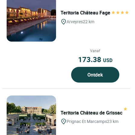
Teritoria Château Fage
Arveyres
22 km
Vanaf
173.38
USD
Ontdek
Teritoria Château de Grissac
Prignac Et Marcamps
23 km