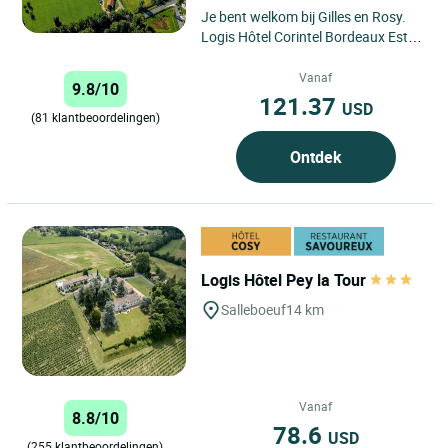
Je bent welkom bij Gilles en Rosy.
Logis Hôtel Corintel Bordeaux Est is
gelegen in een rustige landelijke
omgeving waar...
Vanaf
9.8/10
121.37
USD
(81 klantbeoordelingen)
Ontdek
Logis Hôtel Pey la Tour
Salleboeuf
14 km
Vanaf
8.8/10
78.6
USD
(255 klantbeoordelingen)