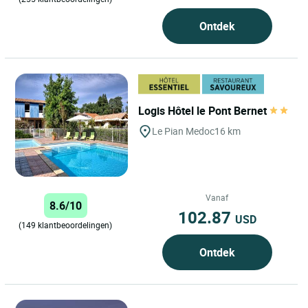
Ontdek
Logis Hôtel le Pont Bernet
Le Pian Medoc
16 km
Vanaf
8.6/10
102.87
USD
(149 klantbeoordelingen)
Ontdek