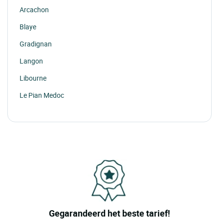
Arcachon
Blaye
Gradignan
Langon
Libourne
Le Pian Medoc
Puisseguin
Bazas
Cadillac
Tresses
Lanton
St Medard De Guizieres
Gegarandeerd het beste tarief!
Prignac Et Marcamps