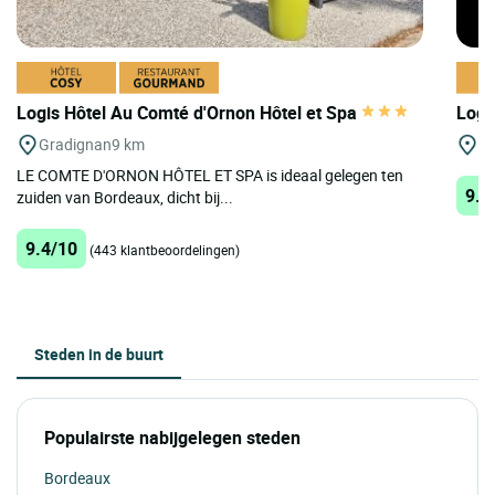
Logis Hôtel Au Comté d'Ornon Hôtel et Spa
Logi
Gradignan
9 km
Gr
LE COMTE D'ORNON HÔTEL ET SPA is ideaal gelegen ten
9.1
zuiden van Bordeaux, dicht bij...
9.4/10
(443 klantbeoordelingen)
Steden in de buurt
Populairste nabijgelegen steden
Bordeaux