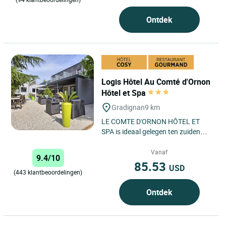
Ontdek
Logis Hôtel Au Comté d'Ornon
Hôtel et Spa
Gradignan
9 km
LE COMTE D'ORNON HÔTEL ET
SPA is ideaal gelegen ten zuiden
van Bordeaux, dicht bij de
luchthaven en op 15 minuten van
Vanaf
9.4/10
het...
85.53
USD
(443 klantbeoordelingen)
Ontdek