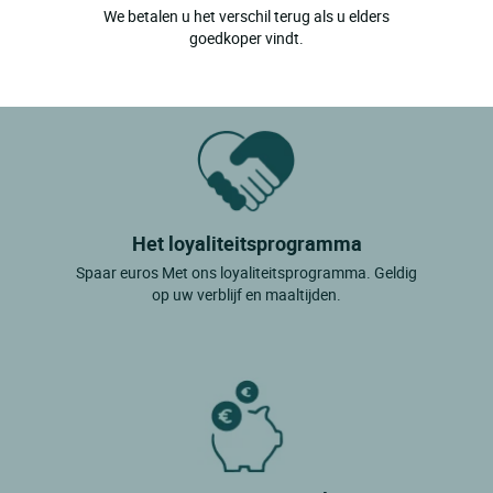
We betalen u het verschil terug als u elders
Salleboeuf
goedkoper vindt.
St Pey De Castets
Arveyres
Het loyaliteitsprogramma
Spaar euros Met ons loyaliteitsprogramma. Geldig
op uw verblijf en maaltijden.