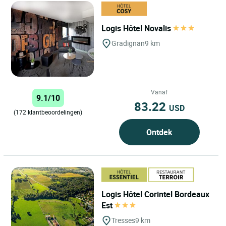
Logis Hôtel Novalis
Gradignan
9 km
Vanaf
9.1/10
83.22
USD
(172 klantbeoordelingen)
Ontdek
Logis Hôtel Corintel Bordeaux
Est
Tresses
9 km