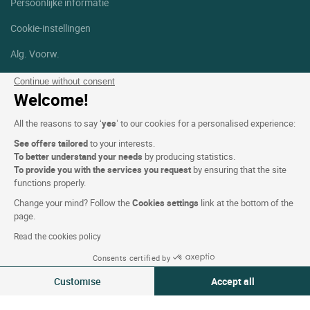
Persoonlijke informatie
Cookie-instellingen
Alg. Voorw.
Help
Continue without consent
Welcome!
Sitemap
All the reasons to say ‘
yes
’ to our cookies for a personalised experience:
Foto's
See offers tailored
to your interests.
To better understand your needs
by producing statistics.
Volg ons
To provide you with the services you request
by ensuring that the site
Facebook
Instagram
functions properly.
Change your mind? Follow the
Cookies settings
link at the bottom of the
Linkedin
page.
Read the cookies policy
Consents certified by
Customise
Accept all
Logis Hotels copyright © 2026 Alle rechten voorbehouden - CGV.
Consent Management Platform: Personalize Your Options
Axeptio consent
Powered by
SIWAY