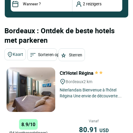
Bordeaux : Ontdek de beste hotels
met parkeren
Kaart
Sorteren op
Sterren
Cit'Hotel Régina
Bordeaux
2 km
Néerlandais Bienvenue à l'hôtel
Régina Une envie de découverte
historique ? Un week-end
romantique en Aquitaine?...
Vanaf
8.9/10
80.91
USD
(94 klantbeoordelingen)