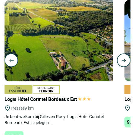
Logis Hôtel Corintel Bordeaux Est
Logis
Tresses
9 km
St
Je bent welkom bij Gilles en Rosy. Logis Hôtel Corintel
9.6
Bordeaux Est is gelegen...