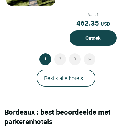
Vanaf
462.35
USD
Ontdek
1
2
3
Bekijk alle hotels
Bordeaux : best beoordeelde met
parkerenhotels