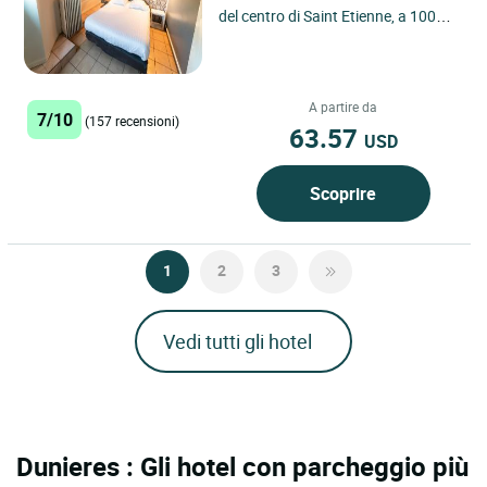
del centro di Saint Etienne, a 100
metri dal municipio e da Place Jean
Jaurès. In...
A partire da
7/10
(157 recensioni)
63.57
USD
Scoprire
1
2
3
Vedi tutti gli hotel
Dunieres : Gli hotel con parcheggio più