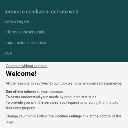
termini e condizioni del sito web
Avviso Legale
Informazioni personali
Impostazioni dei cookie
CGV
Aiuto
Continue without consent
Welcome!
Mappa del sito
All the reasons to say ‘
yes
’ to our cookies for a personalised experience:
Crediti fotografici
See offers tailored
to your interests.
Seguici
To better understand your needs
by producing statistics.
To provide you with the services you request
by ensuring that the site
Facebook
Instagram
functions properly.
Change your mind? Follow the
Cookies settings
link at the bottom of the
Linkedin
page.