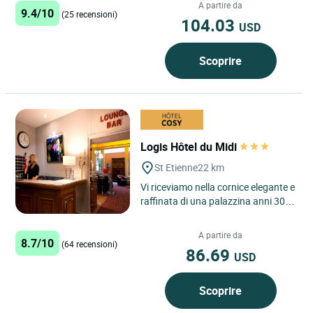
uniscono natura, comfort...
A partire da
9.4/10
(25 recensioni)
104.03
USD
Scoprire
Logis Hôtel du Midi
St Etienne
22 km
Vi riceviamo nella cornice elegante e
raffinata di una palazzina anni 30,
sulle alture di Bellevue. Vicinissimo
alle comodità...
A partire da
8.7/10
(64 recensioni)
86.69
USD
Scoprire