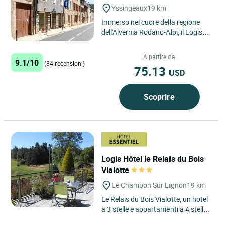
Yssingeaux
19 km
Immerso nel cuore della regione
dell'Alvernia Rodano-Alpi, il Logis
Hôtel Le Cygne vi dà il benvenuto a
Yssingeaux, un...
A partire da
9.1/10
(84 recensioni)
75.13
USD
Scoprire
Logis Hôtel le Relais du Bois
Vialotte
Le Chambon Sur Lignon
19 km
Le Relais du Bois Vialotte, un hotel
a 3 stelle e appartamenti a 4 stelle a
Le Chambon-sur-Lignon che