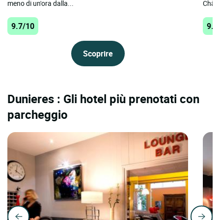
meno di un'ora dalla...
Châte
9.7/10
9.7
Scoprire
Dunieres : Gli hotel più prenotati con
parcheggio