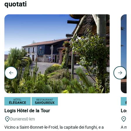
quotati
Logis Hôtel de la Tour
Logi
Dunieres
0 km
Ch
Vicino a Saint-Bonnet-le-Froid, la capitale dei funghi, e a
A metà