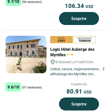
9.7/10
(96 recensioni)
106.34
USD
Scoprire
Logis Hôtel Auberge des
Myrtilles
St Bonnet Le Froid
10 km
Calma, natura, ringiovanimento... È
all'Auberge des Myrtilles che
troverai quello che stai cercando!
Situata nella posizione...
A partire da
9.6/10
(97 recensioni)
80.91
USD
Scoprire