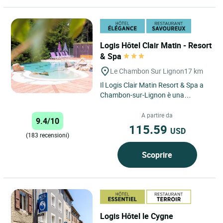
Logis Hôtel Clair Matin - Resort
& Spa
Le Chambon Sur Lignon
17 km
Il Logis Clair Matin Resort & Spa a
Chambon-sur-Lignon è una
struttura a tre stelle che offre un
soggiorno indimenticabile...
A partire da
9.4/10
115.59
USD
(183 recensioni)
Scoprire
Logis Hôtel le Cygne