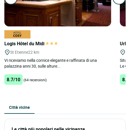
Logis Hôtel du Midi
Urba
St Etienne
22 km
St
Vi riceviamo nella cornice elegante e raffinata di una
Situa
palazzina anni 30, sulle alture...
Le Ch
8.7/10
8.9
(64 recensioni)
Città vicine
Le città più popolari nelle vicinanze