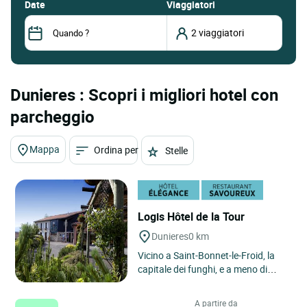
date
Viaggiatori
Dunieres : Scopri i migliori hotel con
parcheggio
Mappa
Ordina per
Stelle
Logis Hôtel de la Tour
Dunieres
0 km
Vicino a Saint-Bonnet-le-Froid, la
capitale dei funghi, e a meno di
un'ora dalla città storica di Puy-en-
Velay, punto di...
A partire da