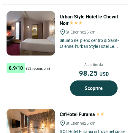
Urban Style Hôtel le Cheval
Noir
St Etienne
25 km
Situato nel pieno centro di Saint-
Étienne, l’Urban Style Hôtel Le
Cheval Noir vi pone nelle immediate
vicinanze di un...
A partire da
8.9/10
(52 recensioni)
98.25
USD
Scoprire
Cit'Hotel Furania
St Etienne
25 km
Il Cit'Hotel Furania si trova nel cuore