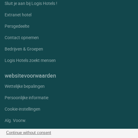
Sluit je aan bij Logis Hotels !
Extranet hotel
Persgedeelte
Contact opnemen
Bedrijven & Groepen
Logis Hotels zoekt mensen
websitevoorwaarden
Wettelijke bepalingen
Persoonlijke informatie
Cookie-instellingen
Alg. Voorw.
Help
Continue without consent