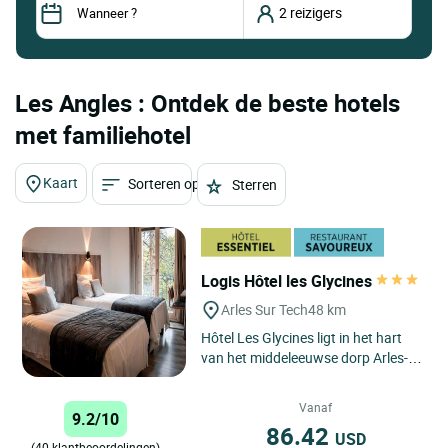
Les Angles : Ontdek de beste hotels
met familiehotel
Kaart
Sorteren op
Sterren
Logis Hôtel les Glycines
Arles Sur Tech
48 km
Hôtel Les Glycines ligt in het hart
van het middeleeuwse dorp Arles-
sur-Tech, in de regio Languedoc-
Roussillon, op een ideale...
Vanaf
9.2/10
86.42
USD
(40 klantbeoordelingen)