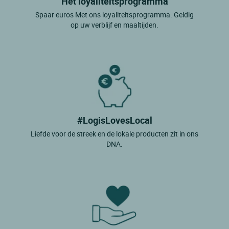
Het loyaliteitsprogramma
Sainte Anne Des Monts
Spaar euros Met ons loyaliteitsprogramma. Geldig
op uw verblijf en maaltijden.
Sainte Emelie De L Energie
Salaberry De Valleyfield
Sept Iles
St Gedeon
Ste Marthe
Wendake
#LogisLovesLocal
Liefde voor de streek en de lokale producten zit in ons
DNA.