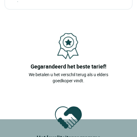
Joliette
La Malbaie
Lac Beauport
Mont Tremblant
Montmagny
Montreal
Gegarandeerd het beste tarief!
Nicolet
We betalen u het verschil terug als u elders
Quebec
goedkoper vindt.
Riviere Du Loup
Saint Alexis Des Monts
Saint Jean De Matha
Saint Michel Des Saints
Saint Paulin