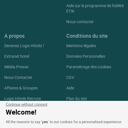
Aide sur le programme de fidélité
ETIK
Nous contacter
A propos
Conditions du site
Devenez Logis Hôtels !
Mentions légales
Extranet hotel
Données Personnelles
Média-Presse
Paramétrage des cookies
Nous Contacter
CGV
Affaires & Groupes
Aide
Logis Hôtels Recrute
Plan du site
Continue without consent
Crédits Photos
Welcome!
Suivez-nous
All the reasons to say ‘
yes
’ to our cookies for a personalised experience: