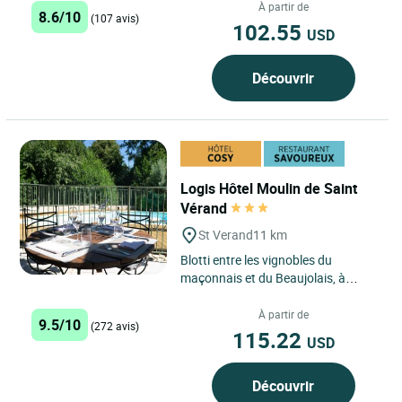
climatisées tout confort pour...
À partir de
8.6/10
(107 avis)
102.55
USD
Découvrir
Logis Hôtel Moulin de Saint
Vérand
St Verand
11 km
Blotti entre les vignobles du
maçonnais et du Beaujolais, à
10mn du centre de Mâcon, à 5mn
de la sortie n°29 sur A6...
À partir de
9.5/10
(272 avis)
115.22
USD
Découvrir