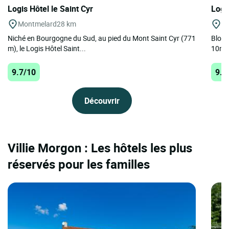
Logis Hôtel le Saint Cyr
Logi
Montmelard
28 km
St
Niché en Bourgogne du Sud, au pied du Mont Saint Cyr (771
Blott
m), le Logis Hôtel Saint...
10mn 
9.7/10
9.5
Découvrir
Villie Morgon : Les hôtels les plus
réservés pour les familles