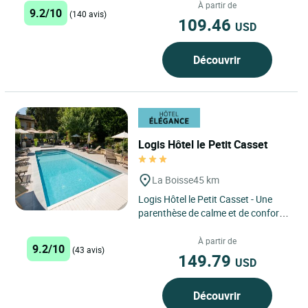
À partir de
9.2/10
(140 avis)
109.46
USD
Découvrir
Logis Hôtel le Petit Casset
La Boisse
45 km
Logis Hôtel le Petit Casset - Une
parenthèse de calme et de confort,
avec piscine chauffée, aux portes
de Lyon et de l’Ain. ...
À partir de
9.2/10
(43 avis)
149.79
USD
Découvrir