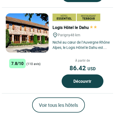
Logis Hôtel le Dahu
Parigny
48 km
Niché au cœur de l’Auvergne Rhône
Alpes, le Logis Hôtel le Dahu est
située à Parigny, tout près de
Roanne et à...
À partir de
7.8/10
(110 avis)
86.42
USD
Découvrir
Voir tous les hôtels