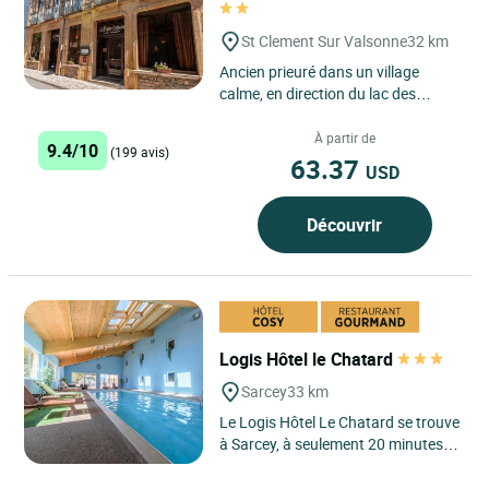
St Clement Sur Valsonne
32 km
Ancien prieuré dans un village
calme, en direction du lac des
Sapins et aux portes de
nombreuses randonnées
À partir de
9.4/10
(199 avis)
pédestres....
63.37
USD
Découvrir
Logis Hôtel le Chatard
Sarcey
33 km
Le Logis Hôtel Le Chatard se trouve
à Sarcey, à seulement 20 minutes
du nord-ouest de Lyon, offrant une
escapade idéale...