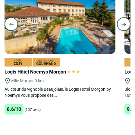
Logis Hôtel Noemys Morgon
Logi
Villie Morgon
0 km
St
Au cœur du vignoble Beaujolais, le Logis Hôtel Morgon by
Blott
Noemys vous propose des...
10mn 
8.6/10
9.5
(107 avis)