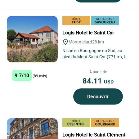
Logis Hôtel le Saint Cyr
Montmelard
28 km
Niché en Bourgogne du Sud, au
pied du Mont Saint Cyr (771 m), le
Logis Hôtel Saint Cyr à Montmelard
offre une escapade...
À partir de
9.7/10
(89 avis)
84.11
USD
Découvrir
Logis Hôtel le Saint Clément