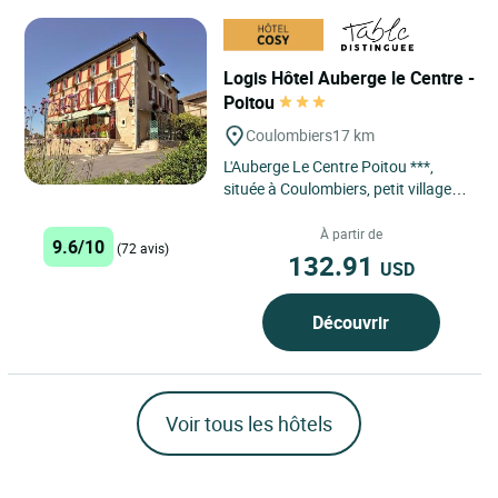
Logis Hôtel Auberge le Centre -
Poitou
Coulombiers
17 km
L'Auberge Le Centre Poitou ***,
située à Coulombiers, petit village
au calme, à environ 1 heure de la
Rochelle, 45 min...
À partir de
9.6/10
(72 avis)
132.91
USD
Découvrir
Voir tous les hôtels