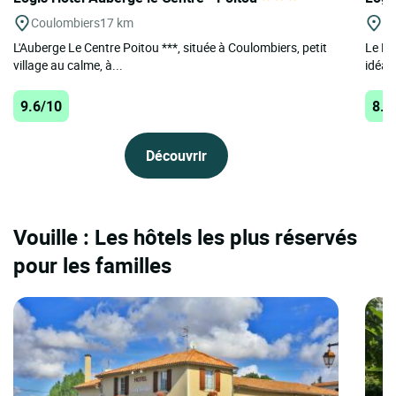
Coulombiers
17 km
Vo
L'Auberge Le Centre Poitou ***, située à Coulombiers, petit
Le Lo
village au calme, à...
idéal
9.6/10
8.7
Découvrir
Vouille : Les hôtels les plus réservés
pour les familles