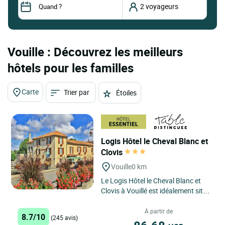
Vouille : Découvrez les meilleurs
hôtels pour les familles
Carte
Trier par
Étoiles
Logis Hôtel le Cheval Blanc et
Clovis
Vouille
0 km
Le Logis Hôtel le Cheval Blanc et
Clovis à Vouillé est idéalement situé
au cœur d'une région riche en
patrimoine et...
À partir de
8.7/10
(245 avis)