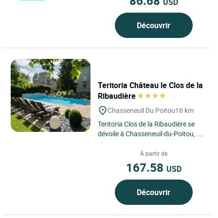
86.68
USD
Découvrir
Teritoria Château le Clos de la
Ribaudière
Chasseneuil Du Poitou
16 km
Teritoria Clos de la Ribaudière se
dévoile à Chasseneuil-du-Poitou, à
proximité immédiate de Poitiers,
dans un environnement...
À partir de
167.58
USD
Découvrir