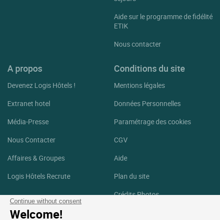
Aide sur le programme de fidélité
ETIK
Nous contacter
A propos
Conditions du site
Devenez Logis Hôtels !
Mentions légales
Extranet hotel
Données Personnelles
Média-Presse
Paramétrage des cookies
Nous Contacter
CGV
Affaires & Groupes
Aide
Logis Hôtels Recrute
Plan du site
Crédits Photos
Continue without consent
Welcome!
Suivez-nous