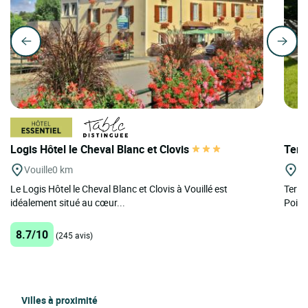
Logis Hôtel le Cheval Blanc et Clovis
Teri
Vouille
0 km
Ch
Le Logis Hôtel le Cheval Blanc et Clovis à Vouillé est
Terit
idéalement situé au cœur...
Poitou
8.7/10
(245 avis)
Villes à proximité