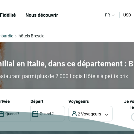
Fidélité
Nous découvrir
FR
USD
mbardie
hôtels Brescia
ilial en Italie, dans ce département : 
estaurant parmi plus de 2 000 Logis Hôtels à petits prix
arrivée
départ
Voyageurs
Je v
le
2 Voyageurs