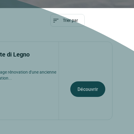
Trier par
te di Legno
 sage rénovation d'une ancienne
tion...
Découvrir