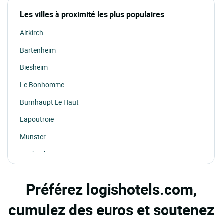
Les villes à proximité les plus populaires
Altkirch
Bartenheim
Biesheim
Le Bonhomme
Burnhaupt Le Haut
Lapoutroie
Munster
Murbach
Orbey
Préférez logishotels.com,
Thann
cumulez des euros et soutenez
Turckheim