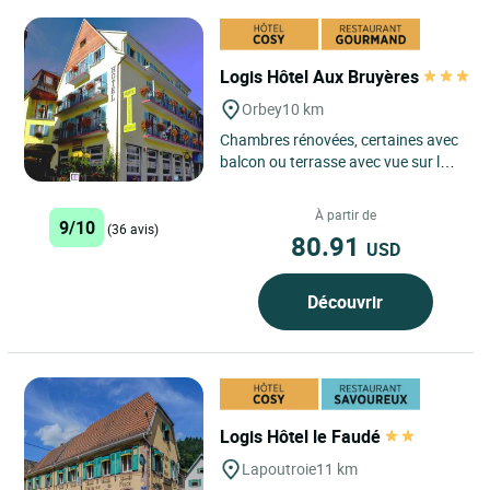
Logis Hôtel Aux Bruyères
Orbey
10 km
Chambres rénovées, certaines avec
balcon ou terrasse avec vue sur le
parc municipal et les sommets
environnants ou côté...
À partir de
9/10
(36 avis)
80.91
USD
Découvrir
Logis Hôtel le Faudé
Lapoutroie
11 km