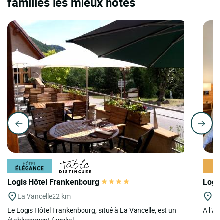
familles les mieux notés
Logis Hôtel Frankenbourg
Logis
La Vancelle
22 km
Ri
Le Logis Hôtel Frankenbourg, situé à La Vancelle, est un
A l’Ai
établissement familial...