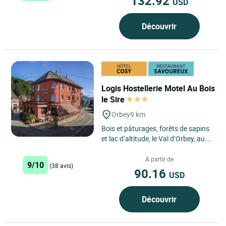
132.92
USD
Découvrir
Logis Hostellerie Motel Au Bois
le Sire
Orbey
9 km
Bois et pâturages, forêts de sapins
et lac d’altitude, le Val d’Orbey, au
pied de la ligne bleue des Vosges,
est le...
À partir de
9/10
(38 avis)
90.16
USD
Découvrir