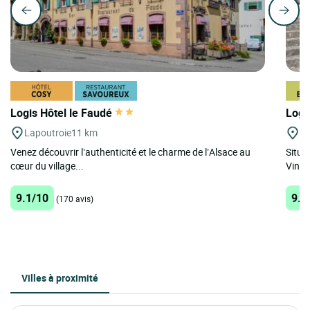
Logis Hôtel le Faudé
Logi
Lapoutroie
11 km
Ki
Venez découvrir l’authenticité et le charme de l’Alsace au
Situé
cœur du village...
Vins d
9.1/10
9.1
(170 avis)
Villes à proximité