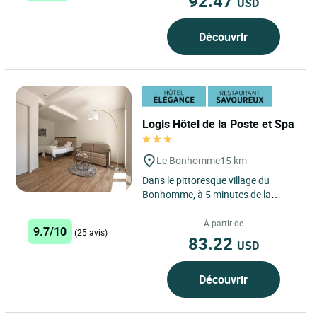
92.47
USD
Découvrir
Logis Hôtel de la Poste et Spa
Le Bonhomme
15 km
Dans le pittoresque village du
Bonhomme, à 5 minutes de la
station de ski du Lac-Blanc, cette
douce maison familiale qui...
À partir de
9.7/10
(25 avis)
83.22
USD
Découvrir