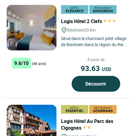
Logis Hôtel 2 Clefs
Biesheim
20 km
Situé dans le charmant petit village
de Biesheim dans la région du Ried
en Alsace, le Logis Hôtel et
Restaurant Aux Deux...
À partir de
9.6/10
(48 avis)
93.63
USD
Découvrir
Logis Hôtel Au Parc des
Cigognes