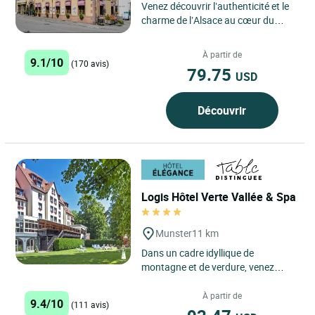
Venez découvrir l’authenticité et le
charme de l’Alsace au cœur du
village pittoresque de Lapoutroie ! À
quelques...
À partir de
9.1/10
(170 avis)
79.75
USD
Découvrir
Logis Hôtel Verte Vallée & Spa
Munster
11 km
Dans un cadre idyllique de
montagne et de verdure, venez
découvrir un monde de raffinement
et d’harmonie. Situé à Munster...
À partir de
9.4/10
(111 avis)