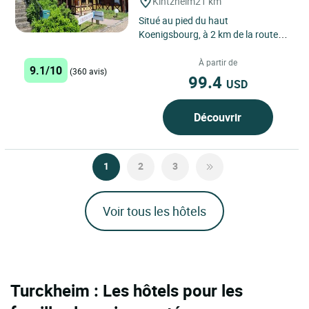
Kintzheim
21 km
Situé au pied du haut
Koenigsbourg, à 2 km de la route
des Vins d'Alsace, l'Hôtel
Restaurant "Au Parc des Cigognes"
À partir de
9.1/10
(360 avis)
met...
99.4
USD
Découvrir
1
2
3
Voir tous les hôtels
Turckheim : Les hôtels pour les