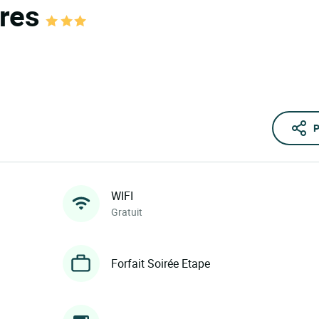
ères
P
WIFI
Gratuit
Forfait Soirée Etape