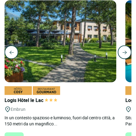
Logis Hôtel le Lac
Logi
Embrun
Ar
In un contesto spazioso e luminoso, fuori dal centro città, a
Situat
150 metri da un magnifico...
Parco