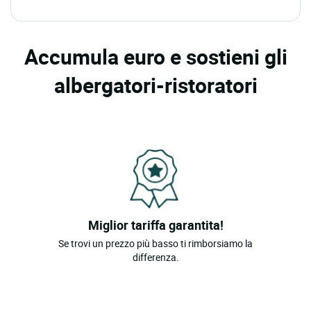
Aspres Les Corps
Aspres Sur Buech
Accumula euro e sostieni gli
Baratier
albergatori-ristoratori
Briancon
Ceillac
Champoleon
Chateauroux Les Alpes
Chauffayer
Chorges
Miglior tariffa garantita!
Crevoux
Se trovi un prezzo più basso ti rimborsiamo la
Crots
differenza.
Embrun
Espinasses