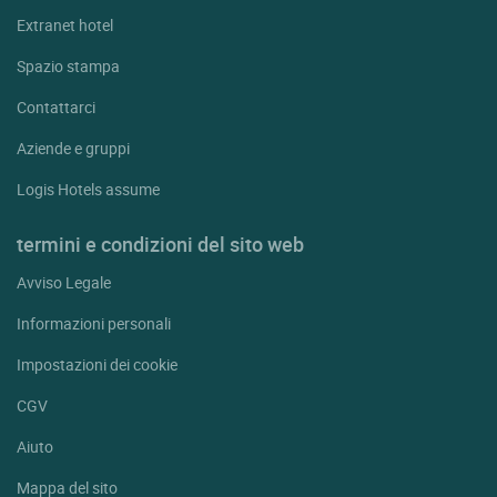
St Veran
Extranet hotel
Ste Colombe Orpierre
Spazio stampa
Tallard
Contattarci
Val Des Pres
Aziende e gruppi
Vallouise
Logis Hotels assume
Vars
Villar D'arene
termini e condizioni del sito web
Avviso Legale
Informazioni personali
Impostazioni dei cookie
CGV
Aiuto
Mappa del sito