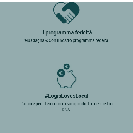
Freissinieres
Gap
Guillestre
Il programma fedeltà
La Batie Neuve
"Guadagna € Con il nostro programma fedeltà.
La Chapelle En Valgaudemar
La Freissinouse
La Grave
La Salle Les Alpes
Laragne Monteglin
#LogisLovesLocal
Laye
L'amore per il territorio e i suoi prodotti è nel nostro
Le Monetier Les Bains
DNA.
Les Orres
Molines En Queyras