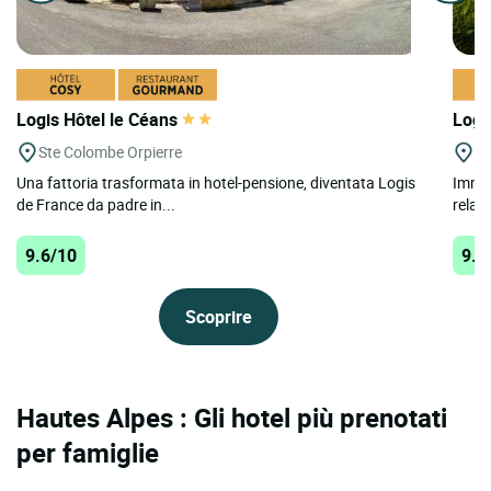
Logis Hôtel le Céans
Logi
Ste Colombe Orpierre
Ba
Una fattoria trasformata in hotel-pensione, diventata Logis
Immer
de France da padre in...
relax,
9.6/10
9.5
Scoprire
Hautes Alpes : Gli hotel più prenotati
per famiglie