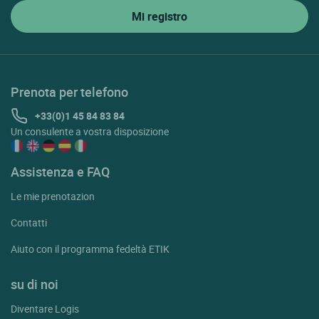
Serres
Sigoyer
St Bonnet En Champsaur
Prenota per telefono
St Chaffrey
+33(0)1 45 84 83 84
St Disdier
Un consulente a vostra disposizione
St Etienne En Devoluy
Assistenza e FAQ
St Julien En Champsaur
Le mie prenotazion
St Leger Les Melezes
St Maurice En Valgodemard
Contatti
St Michel De Chaillol
Aiuto con il programma fedeltà ETIK
St Pierre D'argencon
su di noi
St Sauveur
Diventare Logis