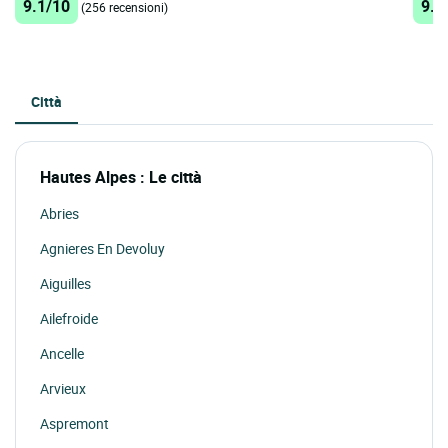
9.1/10
9.2
(256 recensioni)
Città
Hautes Alpes : Le città
Abries
Agnieres En Devoluy
Aiguilles
Ailefroide
Ancelle
Arvieux
Aspremont