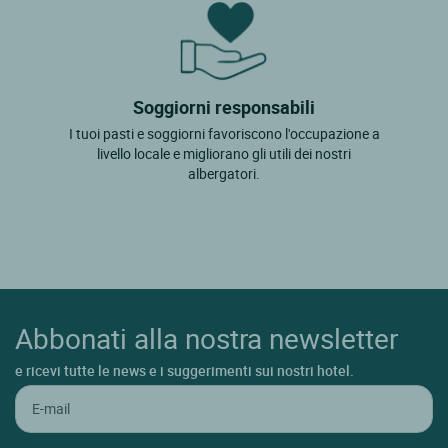
Mont Dauphin
Montgardin
Montgenevre
Soggiorni responsabili
Nevache
I tuoi pasti e soggiorni favoriscono l'occupazione a
livello locale e migliorano gli utili dei nostri
Orcieres
albergatori.
Orpierre
Pelvoux
Puy St Vincent
Risoul
Abbonati alla nostra newsletter
Ristolas
e ricevi tutte le news e i suggerimenti sui nostri hotel.
Savines Le Lac
Savournon
Serre Chevalier