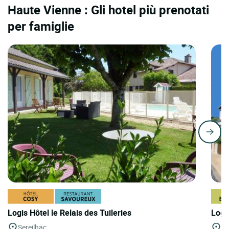
Haute Vienne : Gli hotel più prenotati
per famiglie
Logis Hôtel le Relais des Tuileries
Logi
Sereilhac
Be