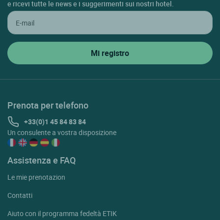
e ricevi tutte le news e i suggerimenti sui nostri hotel.
St Leonard De Noblat
St Priest Taurion
St Sylvestre
St Yrieix La Perche
Thouron
Prenota per telefono
+33(0)1 45 84 83 84
Un consulente a vostra disposizione
Assistenza e FAQ
Le mie prenotazion
Contatti
Aiuto con il programma fedeltà ETIK