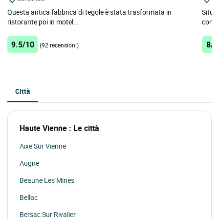
Questa antica fabbrica di tegole è stata trasformata in
Situa
ristorante poi in motel...
compl
9.5/10
8/1
(92 recensioni)
Città
Haute Vienne : Le città
Aixe Sur Vienne
Augne
Beaune Les Mines
Bellac
Bersac Sur Rivalier