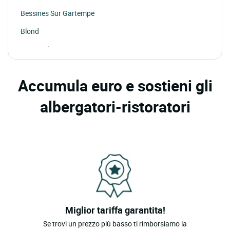
Bessines Sur Gartempe
Blond
Boisseuil
Bonnac La Cote
Accumula euro e sostieni gli
Champagnac La Riviere
albergatori-ristoratori
Chateauponsac
Cieux
Compreignac
Coussac Bonneval
Couzeix
Eymoutiers
Miglior tariffa garantita!
Feytiat
Se trovi un prezzo più basso ti rimborsiamo la
Isle