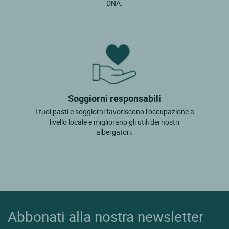
Oradour Sur Glane
DNA.
Oradour Sur Vayres
Peyrat Le Chateau
Pierre Buffiere
Rochechouart
Roussac
Soggiorni responsabili
Royeres
I tuoi pasti e soggiorni favoriscono l'occupazione a
livello locale e migliorano gli utili dei nostri
Sauviat Sur Vige
albergatori.
Sereilhac
Solignac
St Gence
St Germain Les Belles
Abbonati alla nostra newsletter
St Junien