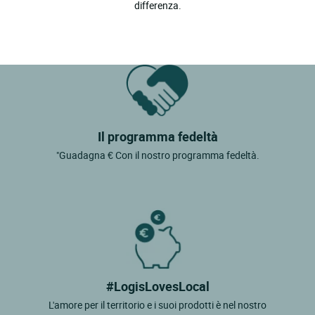
differenza.
La Chapelle Montbrandeix
La Roche L'abeille
Le Chatenet En Dognon
Le Dorat
Limoges
Il programma fedeltà
Magnac Bourg
"Guadagna € Con il nostro programma fedeltà.
Magnac Laval
Marval
Meuzac
Mortemart
Nedde
#LogisLovesLocal
Nieul
L'amore per il territorio e i suoi prodotti è nel nostro