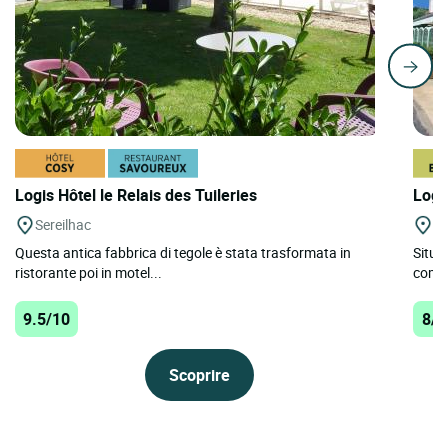
Logis Hôtel le Relais des Tuileries
Logi
Sereilhac
Be
Questa antica fabbrica di tegole è stata trasformata in
Situa
ristorante poi in motel...
compl
9.5/10
8/1
Scoprire