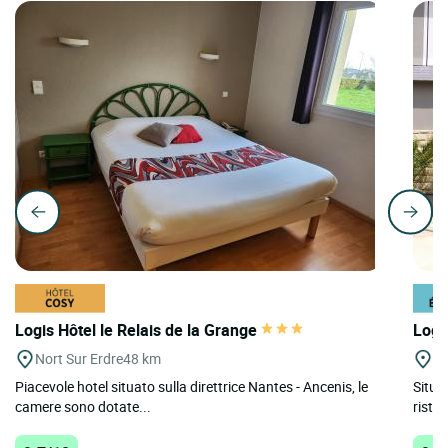
Logis Hôtel le Relais de la Grange
Logi
Nort Sur Erdre
48 km
St
Piacevole hotel situato sulla direttrice Nantes - Ancenis, le
Situat
camere sono dotate...
ristor