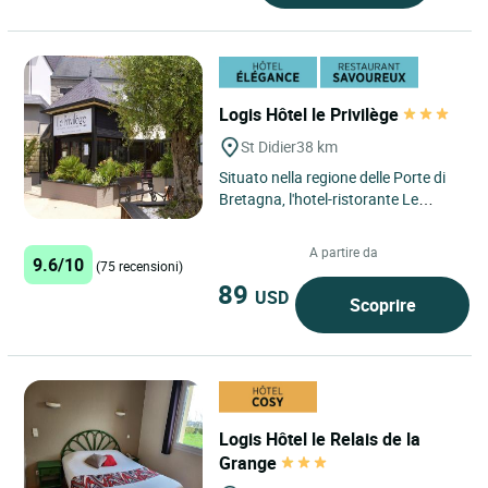
Logis Hôtel le Privilège
St Didier
38 km
Situato nella regione delle Porte di
Bretagna, l'hotel-ristorante Le
Privilège è la cornice ideale per i
vostri momenti...
A partire da
9.6/10
(75 recensioni)
89
USD
Scoprire
Logis Hôtel le Relais de la
Grange