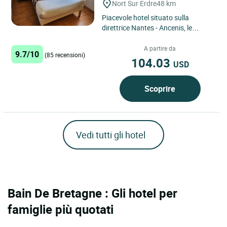
Nort Sur Erdre
48 km
Piacevole hotel situato sulla
direttrice Nantes - Ancenis, le
camere sono dotate di
climatizzatore, docce
A partire da
9.7/10
(85 recensioni)
idromassaggio,...
104.03
USD
Scoprire
Vedi tutti gli hotel
Bain De Bretagne : Gli hotel per
famiglie più quotati