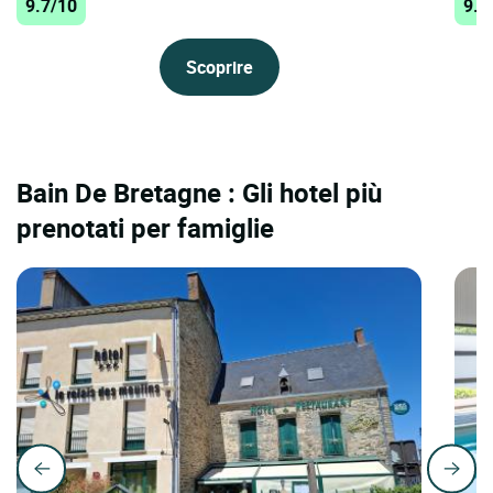
9.7/10
9.6
Scoprire
Bain De Bretagne : Gli hotel più
prenotati per famiglie