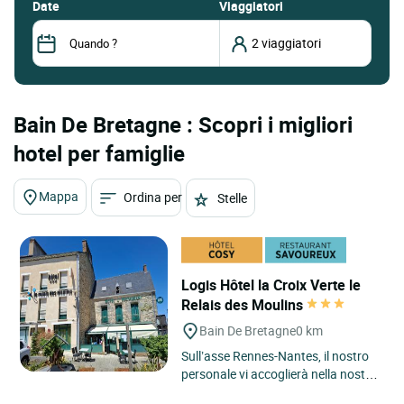
date
Viaggiatori
Bain De Bretagne : Scopri i migliori
hotel per famiglie
Mappa
Ordina per
Stelle
Logis Hôtel la Croix Verte le
Relais des Moulins
Bain De Bretagne
0 km
Sull’asse Rennes-Nantes, il nostro
personale vi accoglierà nella nostra
struttura di charme di oltre 5 secoli,