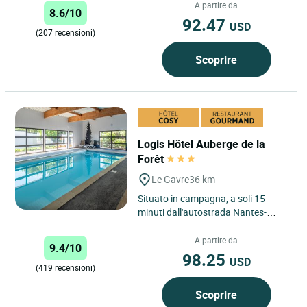
che per...
A partire da
8.6/10
92.47
USD
(207 recensioni)
Scoprire
Logis Hôtel Auberge de la
Forêt
Le Gavre
36 km
Situato in campagna, a soli 15
minuti dall'autostrada Nantes-
Rennes (N137), il Logis Auberge de
la Forêt a Le Gavre offre...
A partire da
9.4/10
98.25
USD
(419 recensioni)
Scoprire