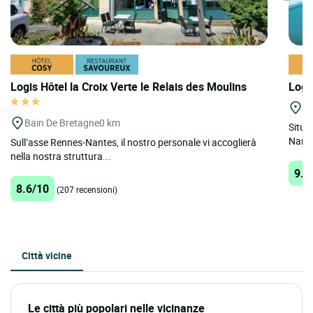
Logis Hôtel la Croix Verte le Relais des Moulins
Logi
Le
Bain De Bretagne
0 km
Situa
Nante
Sull’asse Rennes-Nantes, il nostro personale vi accoglierà
nella nostra struttura...
9.4
8.6/10
(207 recensioni)
Città vicine
Le città più popolari nelle vicinanze