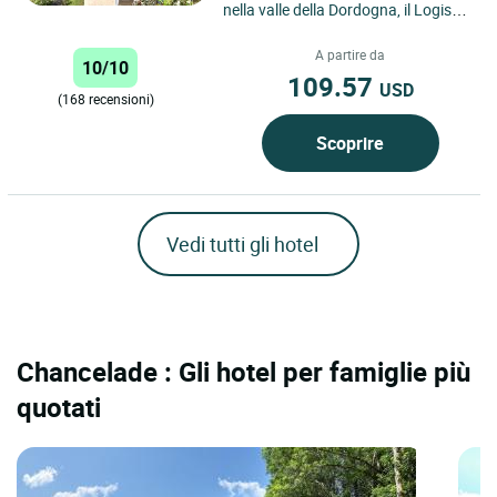
nella valle della Dordogna, il Logis
Boutique–Hôtel Restaurant L'Atelier
d'Epicure...
A partire da
10/10
109.57
USD
(168 recensioni)
Scoprire
Vedi tutti gli hotel
Chancelade : Gli hotel per famiglie più
quotati