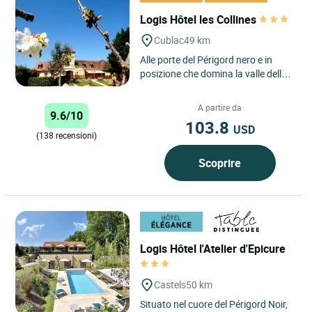
Logis Hôtel les Collines
Cublac
49 km
Alle porte del Périgord nero e in
posizione che domina la valle della
Vézère, l'Hotel-Ristorante Les
Collines accoglie...
A partire da
9.6/10
103.8
USD
(138 recensioni)
Scoprire
Logis Hôtel l'Atelier d'Epicure
Castels
50 km
Situato nel cuore del Périgord Noir,