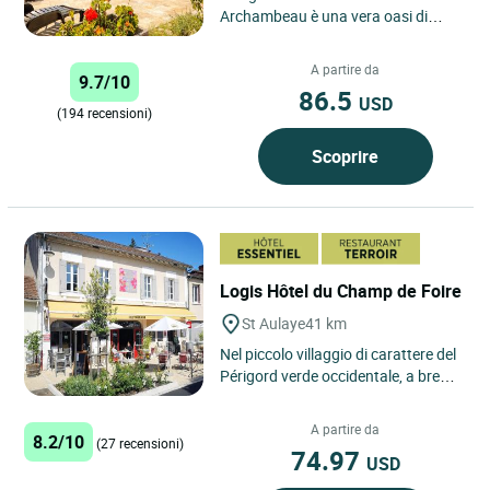
Archambeau è una vera oasi di
pace, aperta 7 giorni su 7 da aprile
a ottobre. Da novembre a marzo...
A partire da
9.7/10
86.5
USD
(194 recensioni)
Scoprire
Logis Hôtel du Champ de Foire
St Aulaye
41 km
Nel piccolo villaggio di carattere del
Périgord verde occidentale, a breve
distanza dalla Charente, il Logis
Hotel Le Champ...
A partire da
8.2/10
(27 recensioni)
74.97
USD