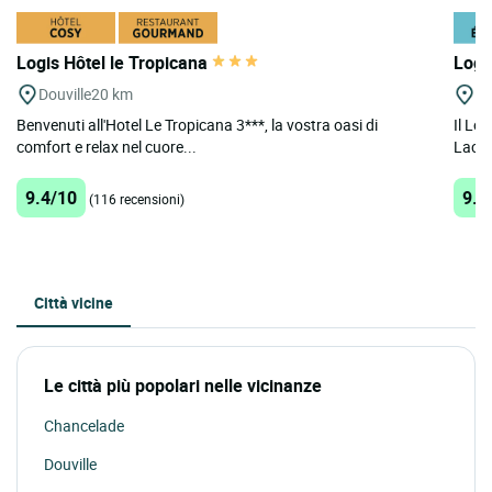
Logis Hôtel le Tropicana
Logi
Douville
20 km
St
Benvenuti all'Hotel Le Tropicana 3***, la vostra oasi di
Il Lo
comfort e relax nel cuore...
Lacou
9.4/10
9.4
(116 recensioni)
Città vicine
Le città più popolari nelle vicinanze
Chancelade
Douville