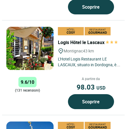
Scoprire
Logis Hôtel le Lascaux
Montignac
43 km
L'Hotel Logis Restaurant LE
LASCAUX, situato in Dordogna, è
un'oasi di pace a meno di un'ora da
Périgueux e Brive e a soli...
A partire da
9.6/10
98.03
USD
(131 recensioni)
Scoprire