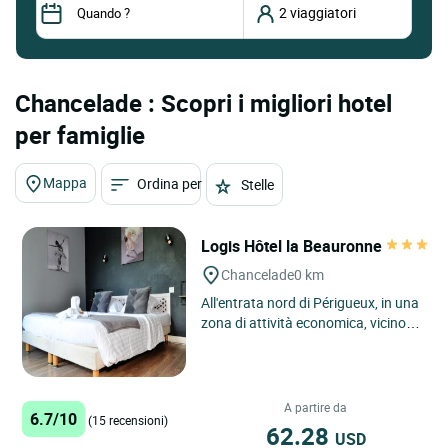
Chancelade : Scopri i migliori hotel
per famiglie
Mappa
Ordina per
Stelle
Logis Hôtel la Beauronne
Chancelade
0 km
All'entrata nord di Périgueux, in una
zona di attività economica, vicino al
campo da golf di Périgueux e al
centro espositivo....
A partire da
6.7/10
(15 recensioni)
62.28
USD