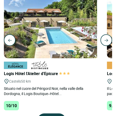
Logis Hôtel l'Atelier d'Epicure
Logi
Castels
50 km
T
Situato nel cuore del Périgord Noir, nella valle della
Il Lo
Dordogna, il Logis Boutique–Hôtel...
pace, 
10/10
9.7