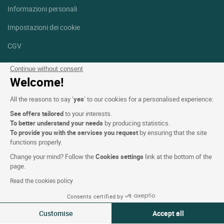
Informazioni personali
Impostazioni dei cookie
CGV
Aiuto
Continue without consent
Welcome!
Mappa del sito
All the reasons to say ‘
yes
’ to our cookies for a personalised experience:
Crediti fotografici
See offers tailored
to your interests.
Seguici
To better understand your needs
by producing statistics.
To provide you with the services you request
by ensuring that the site
Facebook
Instagram
functions properly.
Change your mind? Follow the
Cookies settings
link at the bottom of the
Linkedin
page.
Read the cookies policy
Consents certified by
Customise
Accept all
Logis Hotels copyright © 2026 Tutti i diritti riservati - CGV. Powered