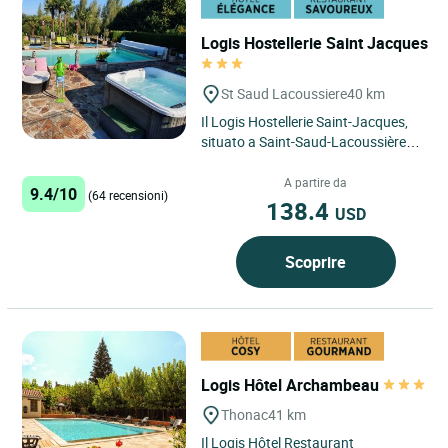
Logis Hostellerie Saint Jacques
St Saud Lacoussiere
40 km
Il Logis Hostellerie Saint-Jacques,
situato a Saint-Saud-Lacoussière, è
una destinazione scelta per i
viaggiatori in cerca...
A partire da
9.4/10
(64 recensioni)
138.4
USD
Scoprire
Logis Hôtel Archambeau
Thonac
41 km
Il Logis Hôtel Restaurant