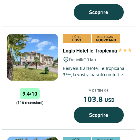
Scoprire
Logis Hôtel le Tropicana
Douville
20 km
Benvenuti all'Hotel Le Tropicana
3***, la vostra oasi di comfort e
relax nel cuore del Périgord.
Lasciati affascinare dalle...
A partire da
9.4/10
103.8
USD
(116 recensioni)
Scoprire