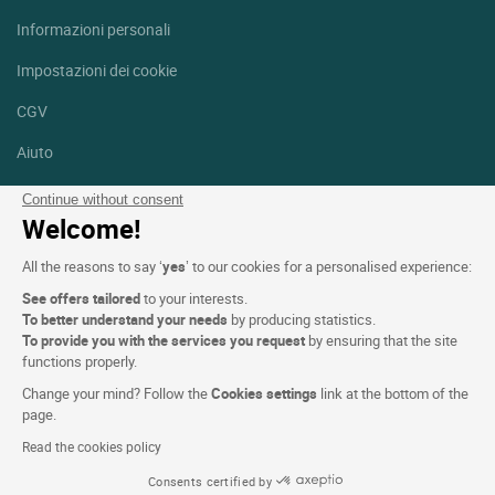
Informazioni personali
Impostazioni dei cookie
CGV
Aiuto
Mappa del sito
Continue without consent
Welcome!
Crediti fotografici
All the reasons to say ‘
yes
’ to our cookies for a personalised experience:
Seguici
See offers tailored
to your interests.
Facebook
Instagram
To better understand your needs
by producing statistics.
To provide you with the services you request
by ensuring that the site
functions properly.
Linkedin
Change your mind? Follow the
Cookies settings
link at the bottom of the
page.
Read the cookies policy
Consents certified by