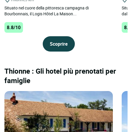
Situato nel cuore della pittoresca campagna di
Situa
Bourbonnais, il Logis Hôtel La Maison...
dall'a
8.8/10
8.7
Scoprire
Thionne : Gli hotel più prenotati per
famiglie