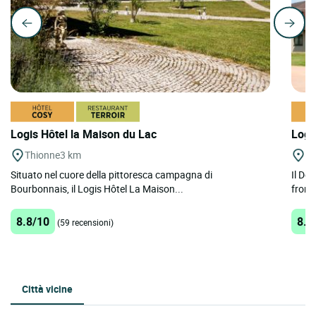
Logis Hôtel la Maison du Lac
Logi
Thionne
3 km
Ha
Situato nel cuore della pittoresca campagna di
Il Del
Bourbonnais, il Logis Hôtel La Maison...
fronte
8.8/10
8.1
(59 recensioni)
Città vicine