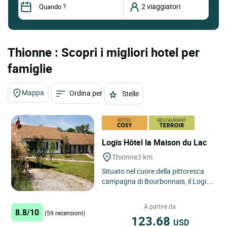
Thionne : Scopri i migliori hotel per
famiglie
Mappa
Ordina per
Stelle
Logis Hôtel la Maison du Lac
Thionne
3 km
Situato nel cuore della pittoresca
campagna di Bourbonnais, il Logis
Hôtel La Maison du Lac di Thionne
offre una sosta riposante...
A partire da
8.8/10
(59 recensioni)
123.68
USD