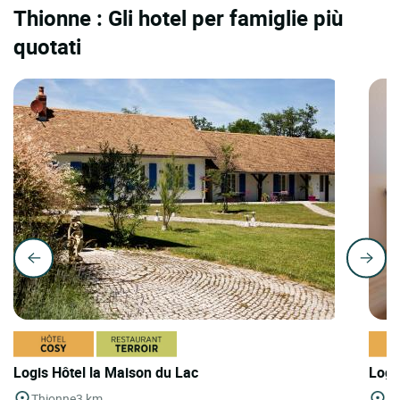
Thionne : Gli hotel per famiglie più
quotati
Logis Hôtel la Maison du Lac
Logi
Thionne
3 km
Mo