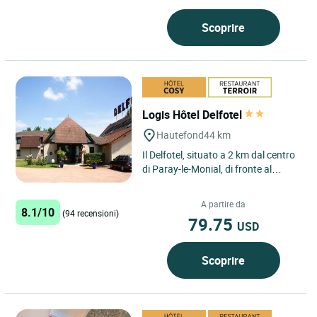
Scoprire
Logis Hôtel Delfotel
Hautefond
44 km
Il Delfotel, situato a 2 km dal centro
di Paray-le-Monial, di fronte al
canale del centro e alla Voie Verte,
vi accoglie...
A partire da
8.1/10
(94 recensioni)
79.75
USD
Scoprire