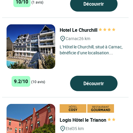
10/10
(1 avis)
Découvrir
Hotel Le Churchill
Carnac
26 km
L’Hôtel le Churchill, situé à Carnac,
bénéficie d’une localisation
exceptionnelle au cœur de cette
célèbre station...
9.2/10
(10 avis)
Découvrir
Logis Hôtel le Trianon
Etel
35 km