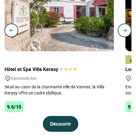
Hôtel et Spa Villa Kerasy
Logi
Vannes
46 km
Sa
Situé au cœur de la charmante ville de Vannes, la Villa
Endro
Kerasy offre un cadre idyllique...
vous 
9.6/10
9.5
Découvrir