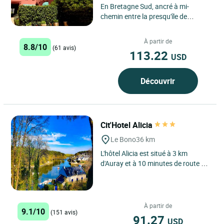
En Bretagne Sud, ancré à mi-
chemin entre la presqu'île de
Quiberon et Lorient, près du port de
plaisance d'Etel, à 5...
À partir de
8.8/10
(61 avis)
113.22
USD
Découvrir
Cit'Hotel Alicia
Le Bono
36 km
L'hôtel Alicia est situé à 3 km
d'Auray et à 10 minutes de route de
Vannes, au cœur du golfe du
Morbihan. Une superbe...
À partir de
9.1/10
(151 avis)
91.27
USD