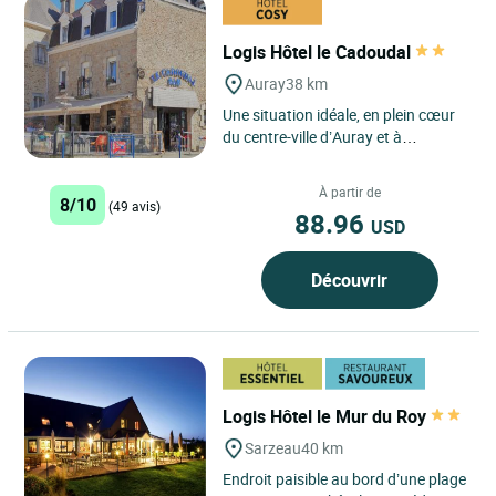
Logis Hôtel le Cadoudal
Auray
38 km
Une situation idéale, en plein cœur
du centre-ville d’Auray et à
proximité du petit port de St
Goustan, pour cet hôtel...
À partir de
8/10
(49 avis)
88.96
USD
Découvrir
Logis Hôtel le Mur du Roy
Sarzeau
40 km
Endroit paisible au bord d’une plage