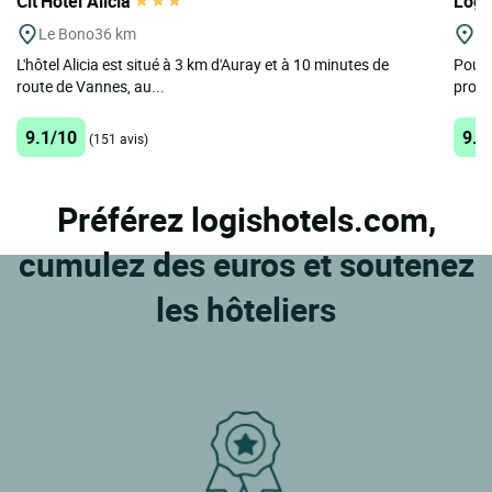
Cit'Hotel Alicia
Logi
Le Bono
36 km
Le
L'hôtel Alicia est situé à 3 km d'Auray et à 10 minutes de
Pour 
route de Vannes, au...
profe
9.1/10
9.4
(151 avis)
Préférez logishotels.com,
cumulez des euros et soutenez
les hôteliers