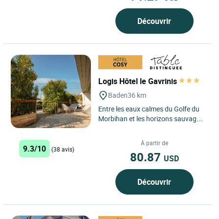
Découvrir
Logis Hôtel le Gavrinis
Baden
36 km
Entre les eaux calmes du Golfe du
Morbihan et les horizons sauvages
de la presqu’île de Quiberon, l’Hôtel
Restaurant...
À partir de
9.3/10
(38 avis)
80.87
USD
Découvrir