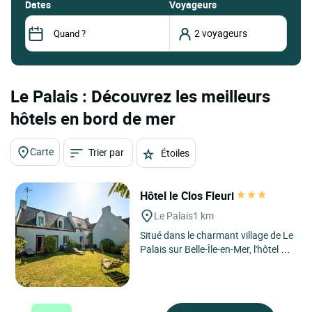
dates
Voyageurs
Le Palais : Découvrez les meilleurs
hôtels en bord de mer
Carte
Trier par
Étoiles
Hôtel le Clos Fleuri
Le Palais
1 km
Situé dans le charmant village de Le
Palais sur Belle-Île-en-Mer, l'hôtel Le
Clos Fleuri bénéficie d'une position
idéale...