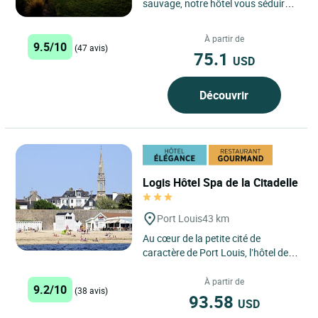
sauvage, notre hôtel vous séduira
par son calme et sa convivialité. Le
restaurant...
À partir de
9.5/10
(47 avis)
75.1
USD
Découvrir
Logis Hôtel Spa de la Citadelle
Port Louis
43 km
Au cœur de la petite cité de
caractère de Port Louis, l’hôtel de
La Citadelle vous accueille à deux
pas des plages....
À partir de
9.2/10
(38 avis)
93.58
USD