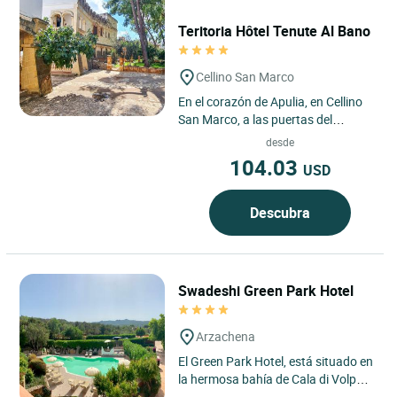
Teritoria Hôtel Tenute Al Bano
Cellino San Marco
En el corazón de Apulia, en Cellino
San Marco, a las puertas del
Salento, el Teritoria Hôtel Tenute Al
desde
Bano recibe a sus...
104.03
USD
Descubra
Swadeshi Green Park Hotel
Arzachena
El Green Park Hotel, está situado en
la hermosa bahía de Cala di Volpe
en la playa de Costa Esmeralda,