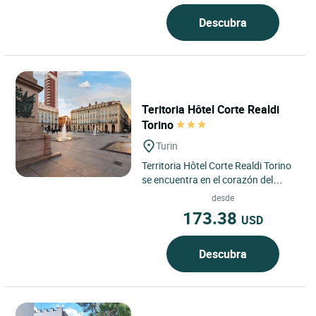
Descubra
Teritoria Hôtel Corte Realdi
Torino
Turin
Territoria Hôtel Corte Realdi Torino
se encuentra en el corazón del
centro histórico de Turín, ofreciendo
desde
una dirección...
173.38
USD
Descubra