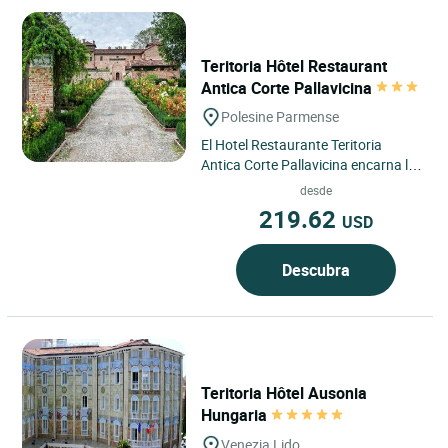
Teritoria Hôtel Restaurant
Antica Corte Pallavicina
Polesine Parmense
El Hotel Restaurante Teritoria
Antica Corte Pallavicina encarna la
esencia de la Baja Parma, en Emilia-
desde
Romaña, en el corazón...
219.62
USD
Descubra
Teritoria Hôtel Ausonia
Hungaria
Venezia Lido