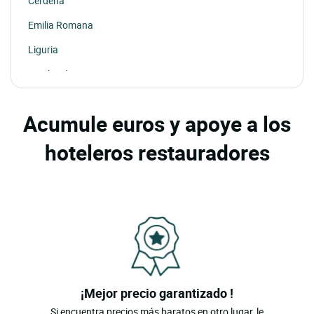
Cerdena
Emilia Romana
Liguria
Lombardia
Piamonte
Acumule euros y apoye a los
Sicilia
hoteleros restauradores
Toscana
Trentino-alto Adigio
Umbria
Valle De Aosta
Véneto
¡Mejor precio garantizado !
Si encuentra precios más baratos en otro lugar, le