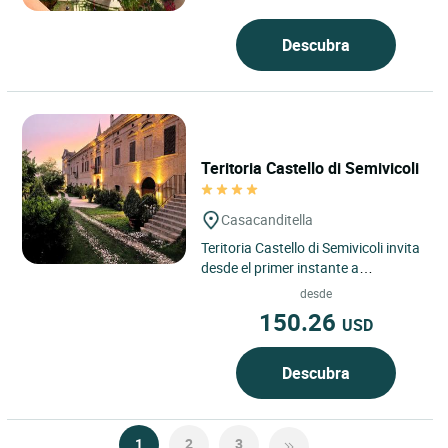
entre Porto Cervo...
Descubra
Teritoria Castello di Semivicoli
Casacanditella
Teritoria Castello di Semivicoli invita
desde el primer instante a
sumergirse en la región de los
desde
Abruzos, en el corazón...
150.26
USD
Descubra
1
2
3