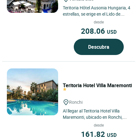
Teritoria Hôtel Ausonia Hungaria, 4
estrellas, se erige en el Lido de
Venecia, a solo minutos en
desde
vaporetto de la Plaza de...
208.06
USD
Descubra
Teritoria Hotel Villa Maremonti
Ronchi
Al llegar al Teritoria Hotel Villa
Maremonti, ubicado en Ronchi,
Italia, descubre un hotel en Ronchi
desde
idealmente situado entre...
161.82
USD