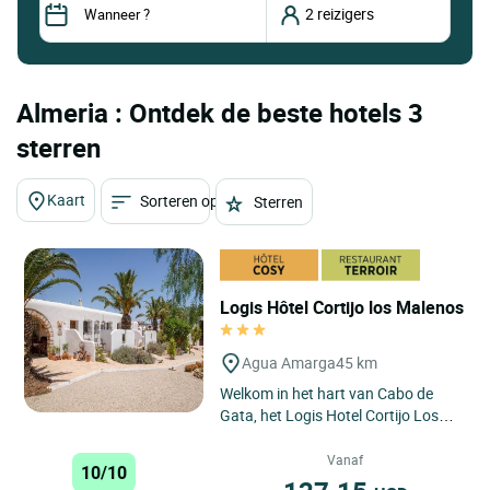
Almeria : Ontdek de beste hotels 3
sterren
Kaart
Sorteren op
Sterren
Logis Hôtel Cortijo los Malenos
Agua Amarga
45 km
Welkom in het hart van Cabo de
Gata, het Logis Hotel Cortijo Los
Malenos is een landelijke
accommodatie met unieke
Vanaf
10/10
charme...