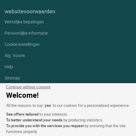
websitevoorwaarden
Wettelijke bepalingen
Persoonlijke informatie
Cookie-instellingen
Alg. Voorw.
Help
Sitemap
Continue without consent
Foto's
Welcome!
Volg ons
All the reasons to say ‘
yes
’ to our cookies for a personalised experience:
Facebook
Instagram
See offers tailored
to your interests.
To better understand your needs
by producing statistics.
Linkedin
To provide you with the services you request
by ensuring that the site
functions properly.