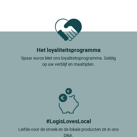
Het loyaliteitsprogramma
Spaar euros Met ons loyaliteitsprogramma. Geldig
op uw verblijf en maaltijden.
#LogisLovesLocal
Liefde voor de streek en de lokale producten zit in ons
DNA.