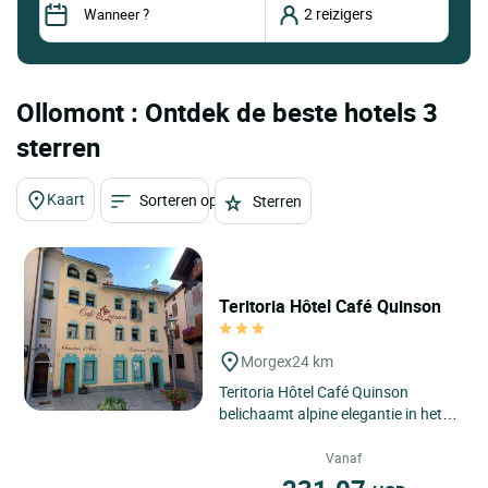
Ollomont : Ontdek de beste hotels 3
sterren
Kaart
Sorteren op
Sterren
Teritoria Hôtel Café Quinson
Morgex
24 km
Teritoria Hôtel Café Quinson
belichaamt alpine elegantie in het
hart van Morgex, in de Italiaanse
Valle d’Aosta, een...
Vanaf