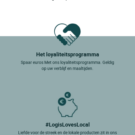
Het loyaliteitsprogramma
Spaar euros Met ons loyaliteitsprogramma. Geldig
op uw verblijf en maaltijden.
#LogisLovesLocal
Liefde voor de streek en de lokale producten zit in ons