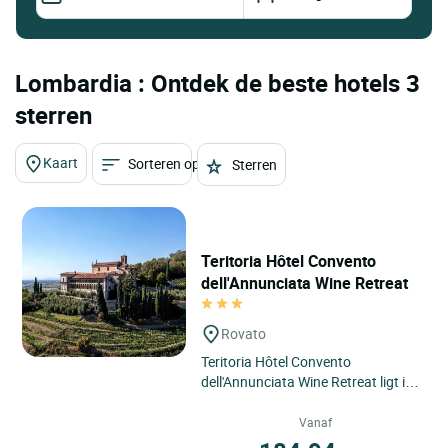
Lombardia : Ontdek de beste hotels 3
sterren
Kaart
Sorteren op
Sterren
Teritoria Hôtel Convento
dell'Annunciata Wine Retreat
Rovato
Teritoria Hôtel Convento
dell'Annunciata Wine Retreat ligt in
Rovato, Italië, in het hart van
Lombardije, te midden van...
Vanaf