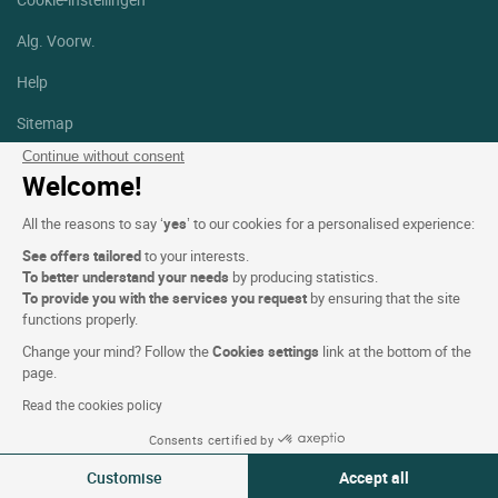
Alg. Voorw.
Help
Sitemap
Continue without consent
Foto's
Welcome!
Volg ons
All the reasons to say ‘
yes
’ to our cookies for a personalised experience:
Facebook
Instagram
See offers tailored
to your interests.
To better understand your needs
by producing statistics.
Linkedin
To provide you with the services you request
by ensuring that the site
functions properly.
Change your mind? Follow the
Cookies settings
link at the bottom of the
page.
Read the cookies policy
Logis Hotels copyright © 2026 Alle rechten voorbehouden - CGV.
Consents certified by
Powered by
SIWAY
Customise
Accept all