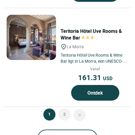
Teritoria Hôtel Uve Rooms &
Wine Bar
La Morra
Teritoria Hôtel Uve Rooms & Wine
Bar ligt in La Morra, een UNESCO-
werelderfgoedlocatie, waar de
Vanaf
wijngaarden van de Langhe...
161.31
USD
Ontdek
1
2