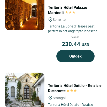
Teritoria Hôtel Palazzo
Martinelli
Sorrento
Teritoria La Borie d’Hélipse past
perfect in het ongerepte landschap
van Tournemire, in het hart van de
Vanaf
Cantal, in de...
230.44
USD
Ontdek
Teritoria Hôtel Dattilo - Relais e
Ristorante
Strongoli
Teritoria Hôtel Dattilo - Relais e