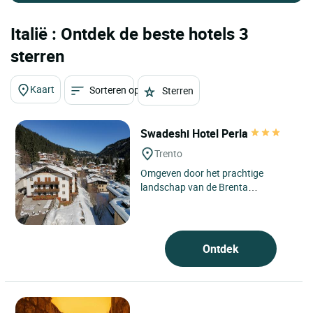
Italië : Ontdek de beste hotels 3
sterren
Kaart
Sorteren op
Sterren
Swadeshi Hotel Perla
Trento
Omgeven door het prachtige
landschap van de Brenta
Dolomieten, wordt Hotel Perla,
gelegen op ongeveer 1550 meter
boven de...
Ontdek