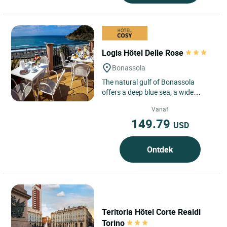
Logis Hôtel Delle Rose
Bonassola
The natural gulf of Bonassola
offers a deep blue sea, a wide
beach of thin gravel and many
Vanaf
coves embedded in a luxuriant...
149.79
USD
Ontdek
Teritoria Hôtel Corte Realdi
Torino