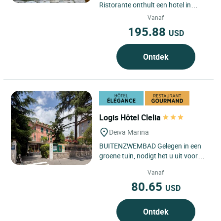
Ristorante onthult een hotel in
Strongoli, in Calabrië in Zuid-Italië,
Vanaf
waar mediterrane...
195.88
USD
Ontdek
Logis Hôtel Clelia
Deiva Marina
BUITENZWEMBAD Gelegen in een
groene tuin, nodigt het u uit voor
een ontspannende duik na een dag
Vanaf
wandelen langs de prachtige...
80.65
USD
Ontdek