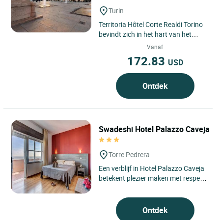
Turin
Territoria Hôtel Corte Realdi Torino
bevindt zich in het hart van het
historische centrum van Turijn en
Vanaf
biedt een elegante...
172.83
USD
Ontdek
Swadeshi Hotel Palazzo Caveja
Torre Pedrera
Een verblijf in Hotel Palazzo Caveja
betekent plezier maken met respect
voor de natuur en het milieu.
Tijdens hun verblijf...
Ontdek