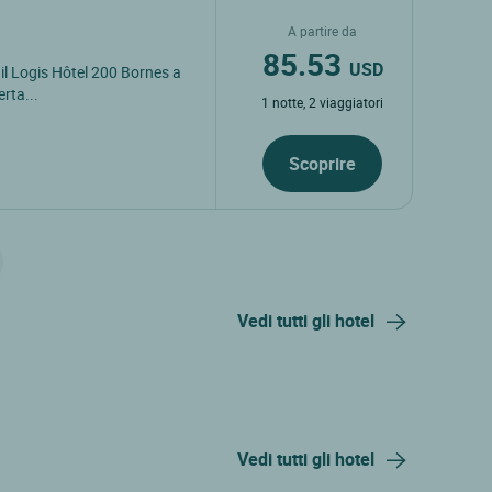
A partire da
85.53
USD
, il Logis Hôtel 200 Bornes a
erta...
1 notte, 2 viaggiatori
Scoprire
Vedi tutti gli hotel
Vedi tutti gli hotel