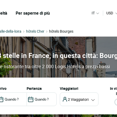
eltà
Per saperne di più
IT
USD
lle-della-loira
hôtels Cher
hôtels Bourges
3 stelle in France, in questa città: Bour
e ristorante tra oltre 2.000 Logis Hotels a prezzi bassi
arrivo
partenza
Viaggiatori
In v
2 Viaggiatori