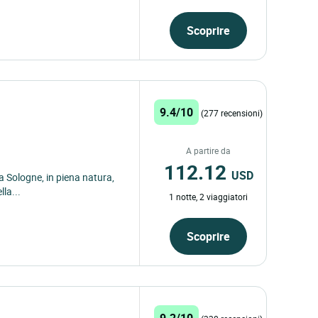
Scoprire
9.4/10
(277 recensioni)
A partire da
112.12
USD
la Sologne, in piena natura,
lla...
1 notte, 2 viaggiatori
Scoprire
9.2/10