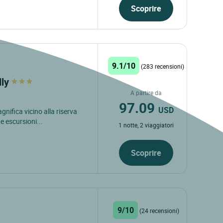
Scoprire
9.1/10
(283 recensioni)
lly
A partire da
97.09
USD
gnifica vicino alla riserva
e escursioni...
1 notte, 2 viaggiatori
Scoprire
9/10
(24 recensioni)