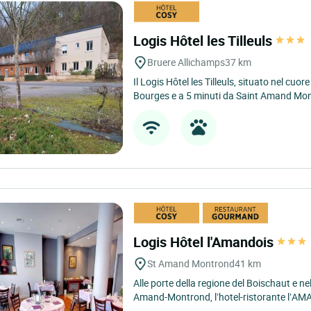
Logis Hôtel les Tilleuls
Bruere Allichamps
37 km
Il Logis Hôtel les Tilleuls, situato nel cuor
Bourges e a 5 minuti da Saint Amand Mon
Logis Hôtel l'Amandois
St Amand Montrond
41 km
Alle porte della regione del Boischaut e nel
Amand-Montrond, l’hotel-ristorante l’AM