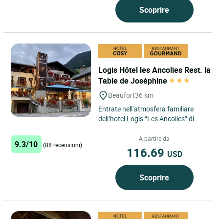
Scoprire
Logis Hôtel les Ancolies Rest. la
Table de Joséphine
Beaufort
36 km
Entrate nell’atmosfera familiare
dell’hotel Logis “Les Ancolies” di
Beaufort, dove la notte è bella tanto
quanto...
A partire da
9.3/10
(88 recensioni)
116.69
USD
Scoprire