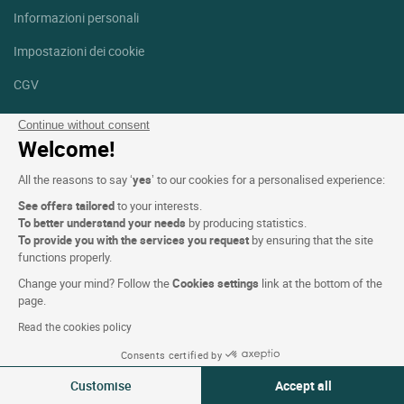
Informazioni personali
Impostazioni dei cookie
CGV
Aiuto
Continue without consent
Welcome!
Mappa del sito
All the reasons to say ‘
yes
’ to our cookies for a personalised experience:
Crediti fotografici
See offers tailored
to your interests.
Seguici
To better understand your needs
by producing statistics.
To provide you with the services you request
by ensuring that the site
Facebook
Instagram
functions properly.
Change your mind? Follow the
Cookies settings
link at the bottom of the
Linkedin
page.
Read the cookies policy
Consents certified by
Customise
Accept all
Logis Hotels copyright © 2026 Tutti i diritti riservati - CGV. Powered