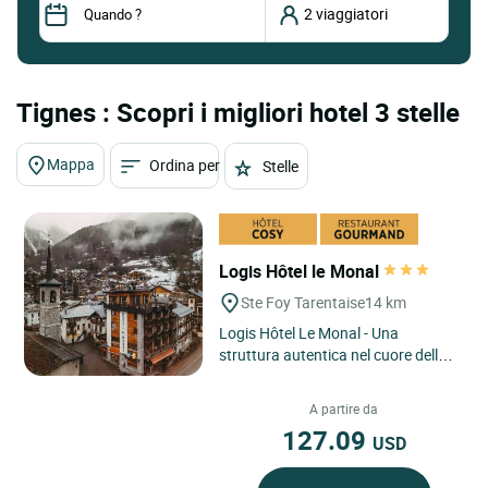
Tignes : Scopri i migliori hotel 3 stelle
Mappa
Ordina per
Stelle
Logis Hôtel le Monal
Ste Foy Tarentaise
14 km
Logis Hôtel Le Monal - Una
struttura autentica nel cuore della
Tarentaise, che unisce fascino,
tradizione e un accesso
A partire da
privilegiato...
127.09
USD