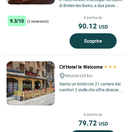
di Brides-les-Bains, a due passi
dallo stabilimento termale e di
fronte all’ovovia...
A partire da
9.3/10
(3 recensioni)
90.12
USD
Scoprire
Cit'Hotel le Welcome
Moutiers
29 km
Siamo un hotel con 21 camere dal
comfort 3 stelle che offre diverse
categorie di camere che vanno dalle
camere classic alle...
A partire da
79.72
USD