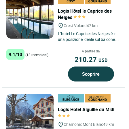
Logis Hôtel le Caprice des
Neiges
Crest Voland
47 km
L’hotel Le Caprice des Neiges è in
una posizione ideale sul balcone
della Val d’Arly, di fronte alla
maestosa Catena...
A partire da
9.1/10
(13 recensioni)
210.27
USD
Scoprire
Logis Hôtel Aiguille du Midi
Chamonix Mont Blanc
49 km