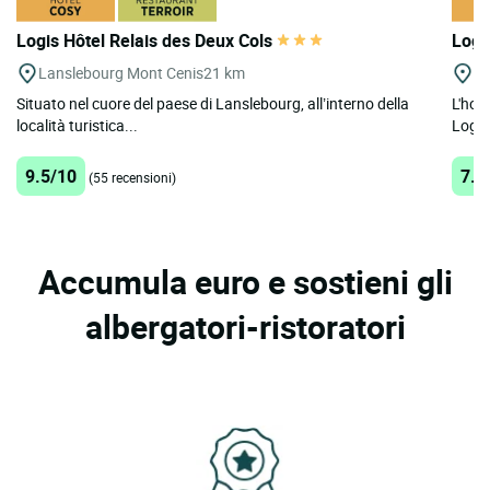
Logis Hôtel Relais des Deux Cols
Logi
Lanslebourg Mont Cenis
21 km
A
Situato nel cuore del paese di Lanslebourg, all’interno della
L'hote
località turistica...
Logis
9.5/10
7.8
(55 recensioni)
Accumula euro e sostieni gli
albergatori-ristoratori