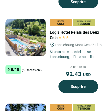
Scoprire
Logis Hôtel Relais des Deux
Cols
Lanslebourg Mont Cenis
21 km
Situato nel cuore del paese di
Lanslebourg, all’interno della
località turistica di Val-Cenis,
nell’Alta Maurienne Vanoise,...
A partire da
9.5/10
(55 recensioni)
92.43
USD
Scoprire