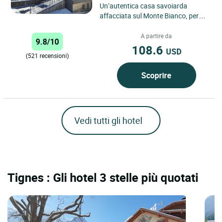
Un’autentica casa savoiarda
affacciata sul Monte Bianco, per
un’esperienza all’insegna della
natura e del relax a Chamonix....
A partire da
9.8/10
108.6
USD
(521 recensioni)
Scoprire
Vedi tutti gli hotel
Tignes : Gli hotel 3 stelle più quotati