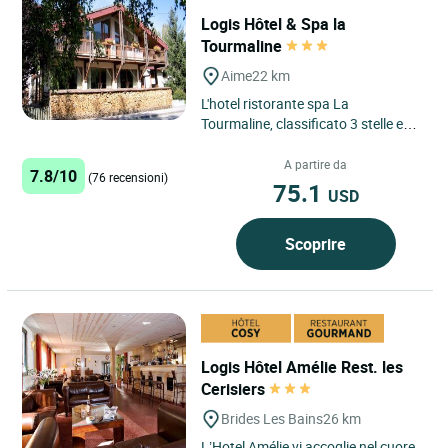
Logis Hôtel & Spa la
Tourmaline
Aime
22 km
L'hotel ristorante spa La
Tourmaline, classificato 3 stelle e
Logis Cosy, è idealmente situato tra
Moustiers e Bourg Saint...
A partire da
7.8/10
(76 recensioni)
75.1
USD
Scoprire
Logis Hôtel Amélie Rest. les
Cerisiers
Brides Les Bains
26 km
L’Hotel Amélie vi accoglie nel cuore