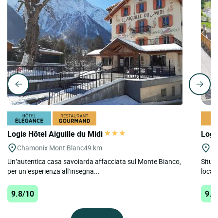
Logis Hôtel Aiguille du Midi
Logi
Chamonix Mont Blanc
49 km
La
Un’autentica casa savoiarda affacciata sul Monte Bianco,
Situa
per un’esperienza all’insegna...
locali
9.8/10
9.5