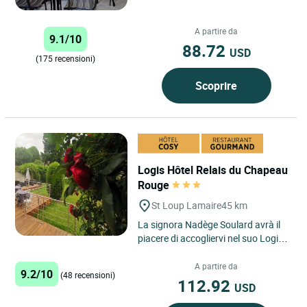
A partire da
9.1/10
88.72
USD
(175 recensioni)
Scoprire
Logis Hôtel Relais du Chapeau
Rouge
St Loup Lamaire
45 km
La signora Nadège Soulard avrà il
piacere di accogliervi nel suo Logis
hotel-ristorante le Relais du
Chapeau Rouge, situato...
A partire da
9.2/10
(48 recensioni)
112.92
USD