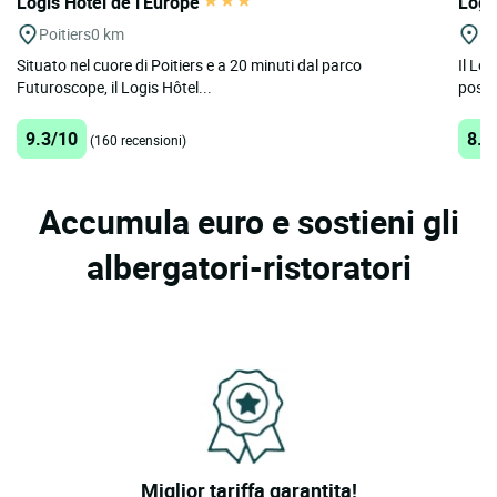
Logis Hôtel de l'Europe
Logi
Poitiers
0 km
Vo
Situato nel cuore di Poitiers e a 20 minuti dal parco
Il Log
Futuroscope, il Logis Hôtel...
posizi
9.3/10
8.6
(160 recensioni)
Accumula euro e sostieni gli
albergatori-ristoratori
Miglior tariffa garantita!