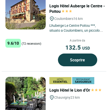
Logis Hôtel Auberge le Centre -
Poitou
Coulombiers
16 km
L'Auberge Le Centre Poitou ***,
situato a Coulombiers, un piccolo e
tranquillo villaggio, a circa 1 ora da
La Rochelle, 45...
A partire da
9.6/10
(72 recensioni)
132.5
USD
Scoprire
Logis Hôtel le Lion d'Or
Chauvigny
23 km