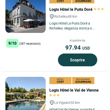
Logis Hôtel le Puits Doré
Richelieu
48 km
Logis Hôtel Le Puits Doré a
Richelieu: eleganza storica e
accoglienza raffinata nel cuore
della Città del Cardinale Nel...
A partire da
9/10
(387 recensioni)
97.94
USD
Scoprire
Logis Hôtel le Val de Vienne
Le Vigeant
50 km
Hôtel Val de Vienne: scoprite il