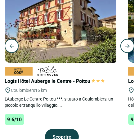
Logis Hôtel Auberge le Centre - Poitou
Logi
Coulombiers
16 km
Le
L'Auberge Le Centre Poitou ***, situato a Coulombiers, un
Hôtel 
piccolo e tranquillo villaggio,...
del f
9.6/10
9.5
Scoprire