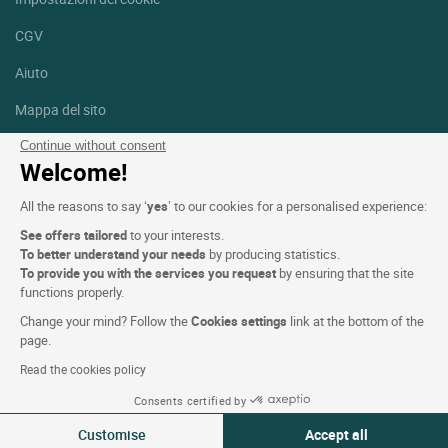
CGV
Aiuto
Mappa del sito
Crediti fotografici
Continue without consent
Welcome!
Seguici
All the reasons to say ‘
yes
’ to our cookies for a personalised experience:
Facebook
Instagram
See offers tailored
to your interests.
To better understand your needs
by producing statistics.
Linkedin
To provide you with the services you request
by ensuring that the site
functions properly.
Change your mind? Follow the
Cookies settings
link at the bottom of the
page.
Read the cookies policy
Logis Hotels copyright © 2026 Tutti i diritti riservati - CGV. Powered
Consents certified by
by
SIWAY
Customise
Accept all