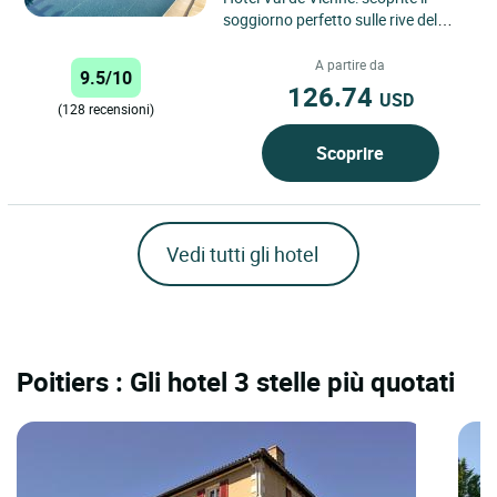
soggiorno perfetto sulle rive del
fiume Vienne Cercate una fuga
romantica sulle rive...
A partire da
9.5/10
126.74
USD
(128 recensioni)
Scoprire
Vedi tutti gli hotel
Poitiers : Gli hotel 3 stelle più quotati