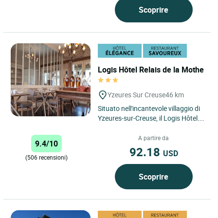
Scoprire
Logis Hôtel Relais de la Mothe
Yzeures Sur Creuse
46 km
Situato nell'incantevole villaggio di
Yzeures-sur-Creuse, il Logis Hôtel
Relais de la Mothe è un hotel 3 stelle
immerso...
A partire da
9.4/10
92.18
USD
(506 recensioni)
Scoprire