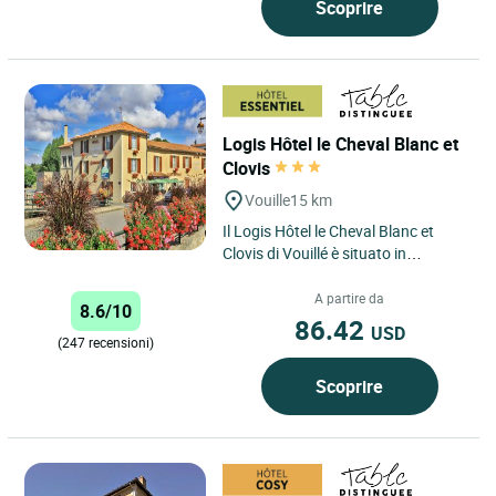
Scoprire
Logis Hôtel le Cheval Blanc et
Clovis
Vouille
15 km
Il Logis Hôtel le Cheval Blanc et
Clovis di Vouillé è situato in
posizione ideale nel cuore di una
regione ricca di patrimonio...
A partire da
8.6/10
86.42
USD
(247 recensioni)
Scoprire