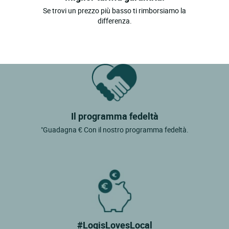
Se trovi un prezzo più basso ti rimborsiamo la
differenza.
Il programma fedeltà
"Guadagna € Con il nostro programma fedeltà.
#LogisLovesLocal