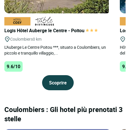
Logis Hôtel Auberge le Centre - Poitou
Logi
Coulombiers
0 km
Le
L'Auberge Le Centre Poitou ***, situato a Coulombiers, un
Hôtel 
piccolo e tranquillo villaggio,...
del f
9.6/10
9.5
Scoprire
Coulombiers : Gli hotel più prenotati 3
stelle