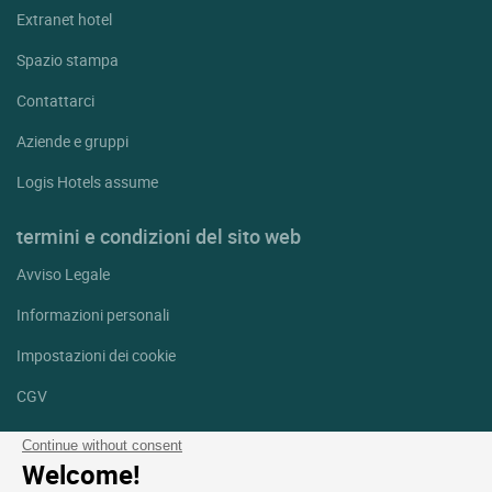
Extranet hotel
Spazio stampa
Contattarci
Aziende e gruppi
Logis Hotels assume
termini e condizioni del sito web
Avviso Legale
Informazioni personali
Impostazioni dei cookie
CGV
Aiuto
Continue without consent
Welcome!
Mappa del sito