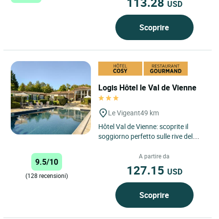
113.28
USD
Scoprire
Logis Hôtel le Val de Vienne
Le Vigeant
49 km
Hôtel Val de Vienne: scoprite il
soggiorno perfetto sulle rive del
fiume Vienne Cercate una fuga
romantica sulle rive...
A partire da
9.5/10
127.15
USD
(128 recensioni)
Scoprire