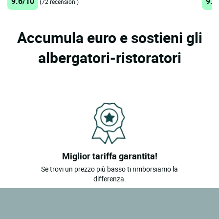
9.6/10
9.3
(72 recensioni)
Accumula euro e sostieni gli
albergatori-ristoratori
Miglior tariffa garantita!
Se trovi un prezzo più basso ti rimborsiamo la
differenza.