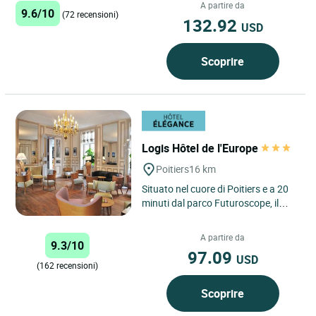
La Rochelle, 45...
A partire da
9.6/10
(72 recensioni)
132.92
USD
Scoprire
Logis Hôtel de l'Europe
Poitiers
16 km
Situato nel cuore di Poitiers e a 20
minuti dal parco Futuroscope, il
Logis Hôtel de l'Europe*** vi
accoglie in un'atmosfera...
A partire da
9.3/10
97.09
USD
(162 recensioni)
Scoprire