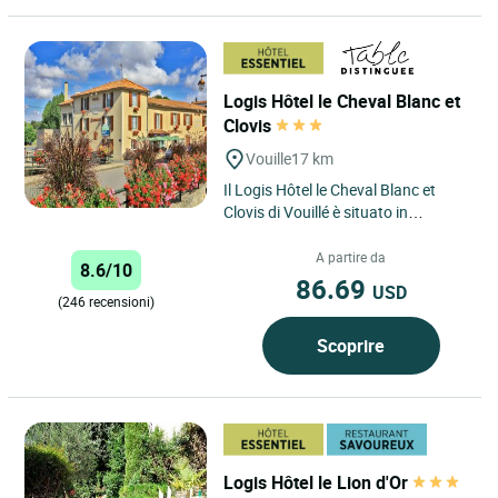
Logis Hôtel le Cheval Blanc et
Clovis
Vouille
17 km
Il Logis Hôtel le Cheval Blanc et
Clovis di Vouillé è situato in
posizione ideale nel cuore di una
regione ricca di patrimonio...
A partire da
8.6/10
86.69
USD
(246 recensioni)
Scoprire
Logis Hôtel le Lion d'Or