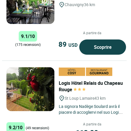
Chauvigny
36 km
A partire da
9.1/10
89
USD
(175 recensioni)
Scoprire
Logis Hôtel Relais du Chapeau
Rouge
St Loup Lamaire
43 km
La signora Nadège Soulard avrà il
piacere di accogliervi nel suo Logis
hotel-ristorante le Relais du
Chapeau Rouge, situato...
A partire da
9.2/10
(49 recensioni)