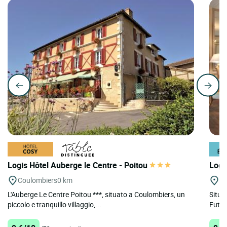
Logis Hôtel Auberge le Centre - Poitou
Logi
Coulombiers
0 km
Po
L'Auberge Le Centre Poitou ***, situato a Coulombiers, un
Situa
piccolo e tranquillo villaggio,...
Futur