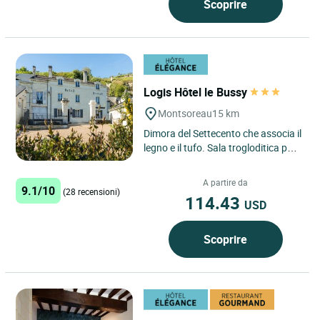
Scoprire
Logis Hôtel le Bussy
Montsoreau
15 km
Dimora del Settecento che associa il
legno e il tufo. Sala trogloditica per
la colazione. Hotel situato
nel’antico villaggio,...
A partire da
9.1/10
(28 recensioni)
114.43
USD
Scoprire