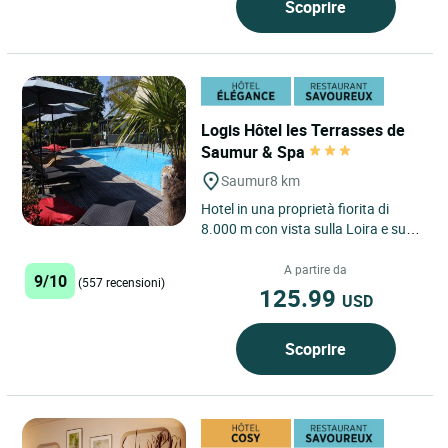
Scoprire
Logis Hôtel les Terrasses de
Saumur & Spa
Saumur
8 km
Hotel in una proprietà fiorita di
8.000 m con vista sulla Loira e sulla
città di Saumur, il suo castello e i
dintorni....
A partire da
9/10
(557 recensioni)
125.99
USD
Scoprire