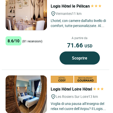
Logis Hôtel le Pélican
Vernantes
11 km
L'hotel, con camere dall'alto livello di
comfort, tutte personalizzate. Al
ristorante potrete gustare una
cucina raffinata...
A partire da
8.6/10
(81 recensioni)
71.66
USD
Scoprire
Logis Hôtel Loire Hôtel
Les Rosiers Sur Loire
13 km
Voglia di una pausa all’insegna del
relax nel cuore dell’Anjou? Il Logis