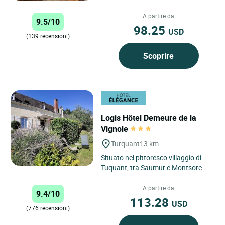
Loire Hôtel, situato sulle rive
dell’ultimo...
A partire da
9.5/10
98.25
USD
(139 recensioni)
Scoprire
Logis Hôtel Demeure de la
Vignole
Turquant
13 km
Situato nel pittoresco villaggio di
Tuquant, tra Saumur e Montsoreau,
il Logis Hôtel la Demeure de la
Vignole offre un'esperienza...
A partire da
9.4/10
113.28
USD
(776 recensioni)