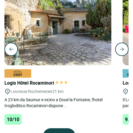
Logis Hôtel Rocaminori
Logi
Louresse Rochemenier
21 km
Do
A 23 km da Saumur e vicino a Doué la Fontaine, l'hotel
Il Lo
trogloditico Rocaminori dispone...
paren
10/10
9.8