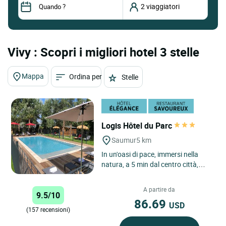
Vivy : Scopri i migliori hotel 3 stelle
Mappa
Ordina per
Stelle
Logis Hôtel du Parc
Saumur
5 km
In un'oasi di pace, immersi nella
natura, a 5 min dal centro città,
l’hotel du Parc è un luogo ideale per
una sosta nella...
A partire da
9.5/10
86.69
USD
(157 recensioni)