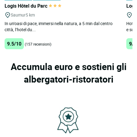
Logis Hôtel du Parc
Logi
Saumur
5 km
S
In un'oasi di pace, immersi nella natura, a 5 min dal centro
Hotel
città, l’hotel du...
e sull
9.5/10
9/1
(157 recensioni)
Accumula euro e sostieni gli
albergatori-ristoratori