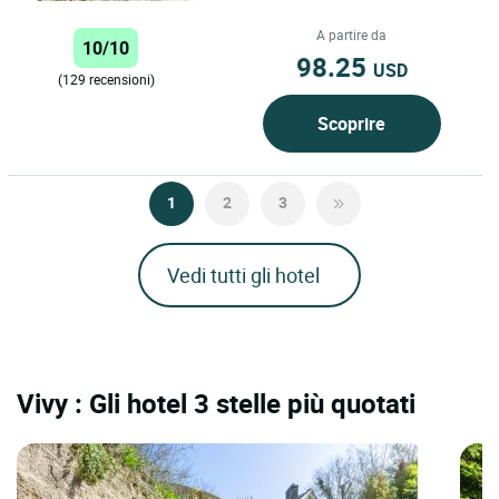
Rocaminori dispone di 12 camere
trogloditiche o semi-trogloditiche...
A partire da
10/10
98.25
USD
(129 recensioni)
Scoprire
1
2
3
Vedi tutti gli hotel
Vivy : Gli hotel 3 stelle più quotati