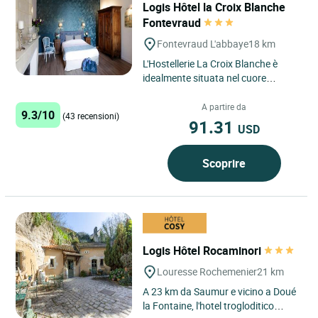
Logis Hôtel la Croix Blanche
Fontevraud
Fontevraud L'abbaye
18 km
L'Hostellerie La Croix Blanche è
idealmente situata nel cuore
dell'affascinante cittadina di
Fontevraud l'Abbaye e di fronte...
A partire da
9.3/10
(43 recensioni)
91.31
USD
Scoprire
Logis Hôtel Rocaminori
Louresse Rochemenier
21 km
A 23 km da Saumur e vicino a Doué
la Fontaine, l'hotel trogloditico