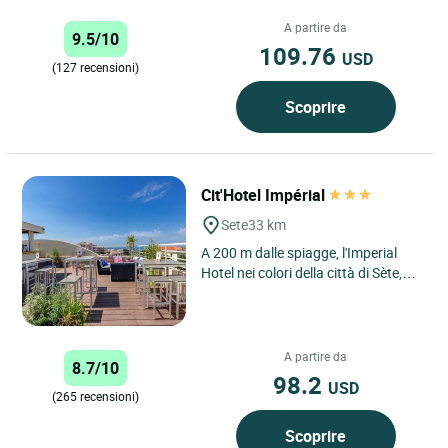
tranquillo con un'enorme...
A partire da
9.5/10
109.76
USD
(127 recensioni)
Scoprire
Cit'Hotel Impérial
Sete
33 km
A 200 m dalle spiagge, l'Imperial
Hotel nei colori della città di Sète,
offre 44 camere alcune con balcone
e vista mare,...
A partire da
8.7/10
98.2
USD
(265 recensioni)
Scoprire