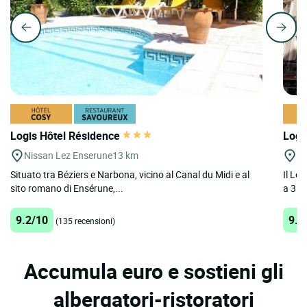
Logis Hôtel Résidence
Logi
Nissan Lez Enserune
13 km
A
Situato tra Béziers e Narbona, vicino al Canal du Midi e al
Il Log
sito romano di Ensérune,...
a 3 st
9.2/10
9.6
(135 recensioni)
Accumula euro e sostieni gli
albergatori-ristoratori