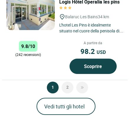
Logis Hôtel Operalia les pins
Balaruc Les Bains
34 km
L'hotel Les Pins è idealmente
situato nel cuore della penisola di
Balaruc Les Bains, prima stazione
termale francese, a...
A partire da
9.8/10
98.2
USD
(242 recensioni)
Scoprire
1
2
Vedi tutti gli hotel