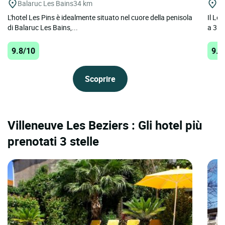
Balaruc Les Bains
34 km
A
L'hotel Les Pins è idealmente situato nel cuore della penisola
Il Log
di Balaruc Les Bains,...
a 3 st
9.8/10
9.6
Scoprire
Villeneuve Les Beziers : Gli hotel più
prenotati 3 stelle