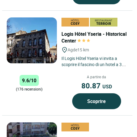
Logis Hôtel Yseria - Historical
Center
Agde
15 km
Il Logis Hôtel Yseria vi invita a
scoprire il fascino di un hotel a 3
stelle nel cuore di Agde, immerso tra
il patrimonio...
A partire da
9.6/10
80.87
USD
(176 recensioni)
Scoprire