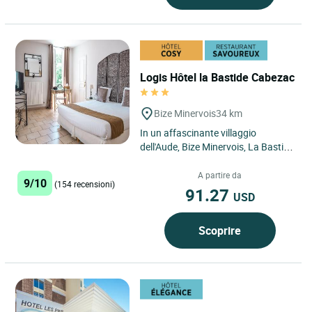
Logis Hôtel la Bastide Cabezac
Bize Minervois
34 km
In un affascinante villaggio
dell'Aude, Bize Minervois, La Bastide
de Cabezac, splendidamente
disegnata contro il cielo blu,...
A partire da
9/10
(154 recensioni)
91.27
USD
Scoprire