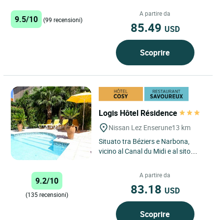
Mirador” offre una splendida vista
sul Mediterraneo....
A partire da
9.5/10
(99 recensioni)
85.49
USD
Scoprire
Logis Hôtel Résidence
Nissan Lez Enserune
13 km
Situato tra Béziers e Narbona,
vicino al Canal du Midi e al sito
romano di Ensérune, a 10 km dalle
spiagge del Mediterraneo,...
A partire da
9.2/10
83.18
USD
(135 recensioni)
Scoprire