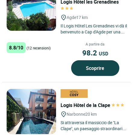
Logis Hôtel les Grenadines
Agde
17 km
Il Logis Hôtel Les Grenadines vi dà il
benvenuto a Cap d'Agde per una
vacanza al sole a soli 150 metri dal
mare, nel cuore...
A partire da
8.8/10
(12 recensioni)
98.2
USD
Scoprire
Logis Hôtel de la Clape
Narbonne
20 km
Si attraversa il massiccio de "La
Clape", un paesaggio straordinario,
per arrivare in un luogo calmo e