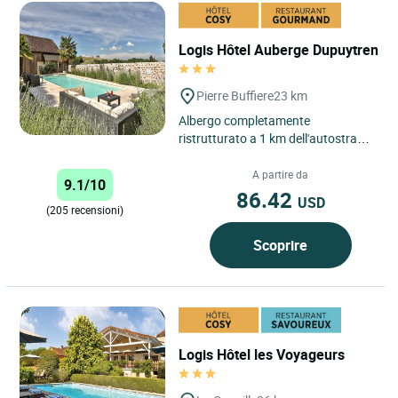
Logis Hôtel Auberge Dupuytren
Pierre Buffiere
23 km
Albergo completamente
ristrutturato a 1 km dell'autostrada
A20 a sud di Limoges. Situato nel
cuore del villaggio di Pierre...
A partire da
9.1/10
86.42
USD
(205 recensioni)
Scoprire
Logis Hôtel les Voyageurs