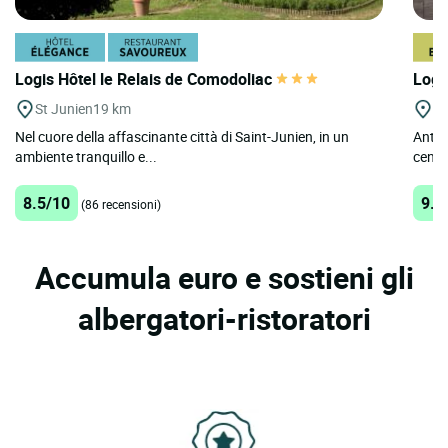
Logis Hôtel le Relais de Comodoliac
Logi
St Junien
19 km
Ro
Nel cuore della affascinante città di Saint-Junien, in un
Antica
ambiente tranquillo e...
centr
8.5/10
9.2
(86 recensioni)
Accumula euro e sostieni gli
albergatori-ristoratori