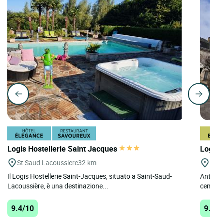
Logis Hostellerie Saint Jacques
Logi
St Saud Lacoussiere
32 km
Ro
Il Logis Hostellerie Saint-Jacques, situato a Saint-Saud-
Antica
Lacoussière, è una destinazione...
centr
9.4/10
9.2