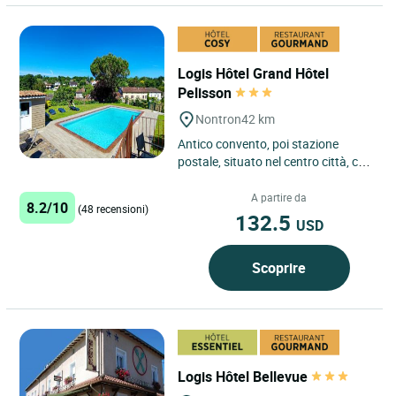
Logis Hôtel Grand Hôtel
Pelisson
Nontron
42 km
Antico convento, poi stazione
postale, situato nel centro città, con
piscina e grande parcheggio
all’interno dell’hotel....
A partire da
8.2/10
(48 recensioni)
132.5
USD
Scoprire
Logis Hôtel Bellevue