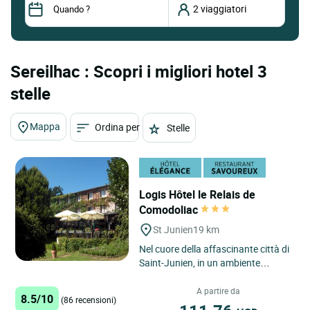
Sereilhac : Scopri i migliori hotel 3
stelle
Mappa
Ordina per
Stelle
Logis Hôtel le Relais de
Comodoliac
St Junien
19 km
Nel cuore della affascinante città di
Saint-Junien, in un ambiente
tranquillo e verdeggiante, questo
hotel è un vero rifugio...
A partire da
8.5/10
(86 recensioni)