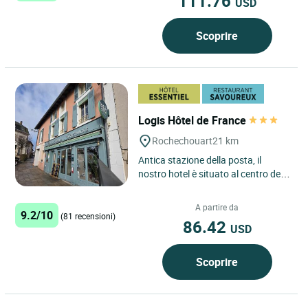
111.76
USD
Scoprire
Logis Hôtel de France
Rochechouart
21 km
Antica stazione della posta, il
nostro hotel è situato al centro del
Paese del meteorite, regione
conosciuta per essere...
A partire da
9.2/10
(81 recensioni)
86.42
USD
Scoprire