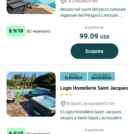
La Coquille
26 km
Situato nel cuore del parco naturale
regionale del Périgord Limousin,
vicino a Thiviers, capitale del foie
gras nel Périgord...
A partire da
8.9/10
(82 recensioni)
99.09
USD
Scoprire
Logis Hostellerie Saint Jacques
St Saud Lacoussiere
32 km
Il Logis Hostellerie Saint-Jacques,
situato a Saint-Saud-Lacoussière, è
una destinazione scelta per i
viaggiatori in cerca...
A partire da
9.4/10
(63 recensioni)