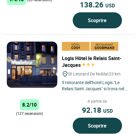
138.26
USD
Scoprire
Logis Hôtel le Relais Saint-
Jacques
St Leonard De Noblat
33 km
Il ristorante dell'hotel Logis "Le
Relais Saint Jacques" si trova nel
cuore del Limousin in una città
medievale, Saint Léonard...
A partire da
8.2/10
92.18
USD
(127 recensioni)
Scoprire