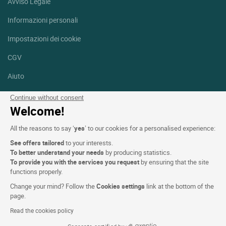
Avviso Legale
Informazioni personali
Impostazioni dei cookie
CGV
Aiuto
Mappa del sito
Continue without consent
Welcome!
Crediti fotografici
All the reasons to say ‘
yes
’ to our cookies for a personalised experience:
Seguici
See offers tailored
to your interests.
Facebook
Instagram
To better understand your needs
by producing statistics.
To provide you with the services you request
by ensuring that the site
functions properly.
Linkedin
Change your mind? Follow the
Cookies settings
link at the bottom of the
page.
Read the cookies policy