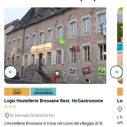
Logis Hostellerie Bressane Rest. Ho'Gastronome
Logi
Fl
St Germain Du Bois
50 km
L’hot
offrir
L'Hostellerie Bressane si trova nel cuore del villaggio di St