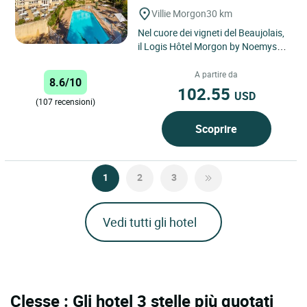
Villie Morgon
30 km
Nel cuore dei vigneti del Beaujolais,
il Logis Hôtel Morgon by Noemys
offre confortevoli camere
climatizzate per il vostro...
A partire da
8.6/10
102.55
USD
(107 recensioni)
Scoprire
1
2
3
Vedi tutti gli hotel
Clesse : Gli hotel 3 stelle più quotati