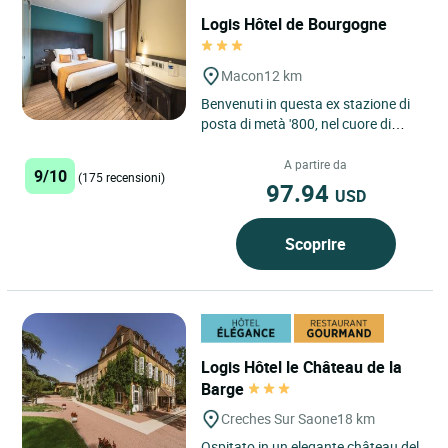
Logis Hôtel de Bourgogne
Macon
12 km
Benvenuti in questa ex stazione di
posta di metà '800, nel cuore di
Mâcon. In viaggio d'affari, per
turismo o di passaggio...
A partire da
9/10
(175 recensioni)
97.94
USD
Scoprire
Logis Hôtel le Château de la
Barge
Creches Sur Saone
18 km
Ospitato in un elegante château del