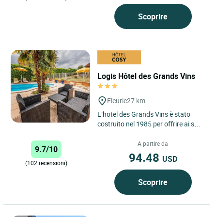
Scoprire
Logis Hôtel des Grands Vins
Fleurie
27 km
L’hotel des Grands Vins è stato
costruito nel 1985 per offrire ai suoi
clienti un luogo di convivialità, di
relax e di...
A partire da
9.7/10
94.48
USD
(102 recensioni)
Scoprire