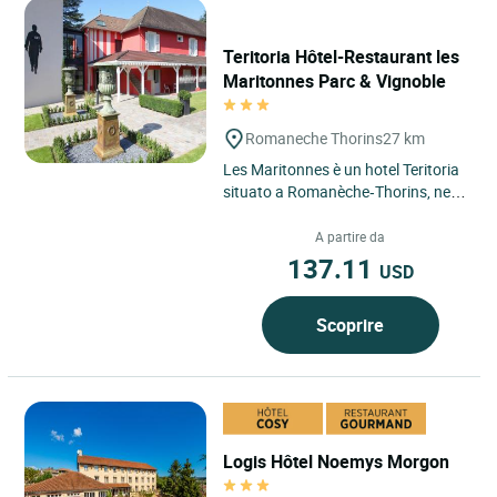
Teritoria Hôtel-Restaurant les
Maritonnes Parc & Vignoble
Romaneche Thorins
27 km
Les Maritonnes è un hotel Teritoria
situato a Romanèche‑Thorins, nella
regione Borgogna-Franca Contea, a
pochi minuti...
A partire da
137.11
USD
Scoprire
Logis Hôtel Noemys Morgon