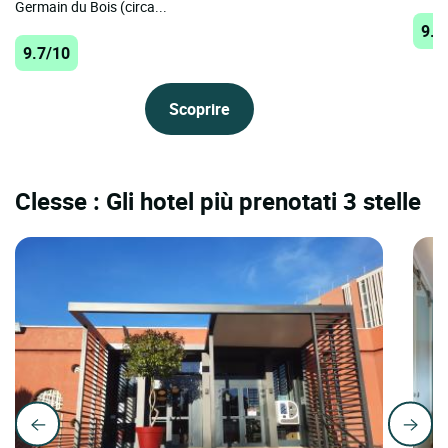
Germain du Bois (circa...
9.7
9.7/10
Scoprire
Clesse : Gli hotel più prenotati 3 stelle