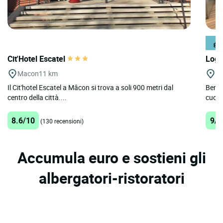
Cit'Hotel Escatel
Logi
Macon
11 km
M
Il Cit'hotel Escatel a Mâcon si trova a soli 900 metri dal
Benve
centro della città....
cuore
8.6/10
9/1
(130 recensioni)
Accumula euro e sostieni gli
albergatori-ristoratori