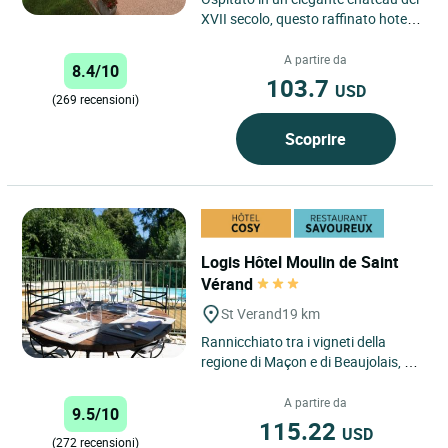
XVII secolo, questo raffinato hotel
si trova vicino a Macon nel comune
di Crèches sur...
A partire da
8.4/10
103.7
USD
(269 recensioni)
Scoprire
Logis Hôtel Moulin de Saint
Vérand
St Verand
19 km
Rannicchiato tra i vigneti della
regione di Maçon e di Beaujolais, a
10 minuti dal centro di Maçon, a 5
minuti dall’uscita...
A partire da
9.5/10
115.22
USD
(272 recensioni)