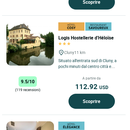
Scoprire
Logis Hostellerie d'Héloïse
Cluny
11 km
Situato all'entrata sud di Cluny, a
pochi minuti dal centro città e
dall'abbazia, e al punto di partenza
della via verde,...
A partire da
9.5/10
112.92
USD
(119 recensioni)
Scoprire