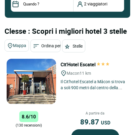
Clesse : Scopri i migliori hotel 3 stelle
Mappa
Ordina per
Stelle
Cit'Hotel Escatel
Macon
11 km
Il Cit'hotel Escatel a Mâcon si trova
a soli 900 metri dal centro della
città. Questo hotel con ristorante
offre un punto...
A partire da
8.6/10
89.87
USD
(130 recensioni)