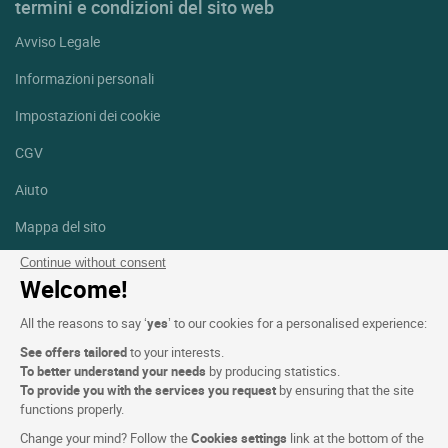
termini e condizioni del sito web
Avviso Legale
Informazioni personali
Impostazioni dei cookie
CGV
Aiuto
Mappa del sito
Crediti fotografici
Continue without consent
Welcome!
Seguici
All the reasons to say ‘
yes
’ to our cookies for a personalised experience:
Facebook
Instagram
See offers tailored
to your interests.
To better understand your needs
by producing statistics.
Linkedin
To provide you with the services you request
by ensuring that the site
functions properly.
Change your mind? Follow the
Cookies settings
link at the bottom of the