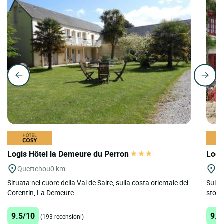
Logis Hôtel la Demeure du Perron
Logi
Quettehou
0 km
St
Situata nel cuore della Val de Saire, sulla costa orientale del
Sulla
Cotentin, La Demeure...
storia
9.5/10
9.5
(193 recensioni)