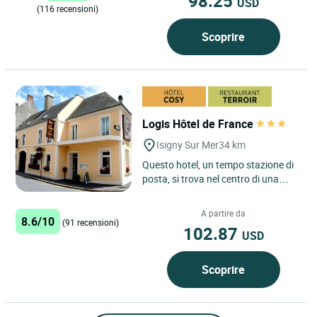
98.25
USD
(116 recensioni)
Scoprire
Logis Hôtel de France
Isigny Sur Mer
34 km
Questo hotel, un tempo stazione di
posta, si trova nel centro di una
piccola città commerciale di 3000
abitanti. Potrete...
A partire da
8.6/10
(91 recensioni)
102.87
USD
Scoprire