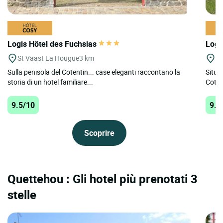
Logis Hôtel des Fuchsias
Logi
St Vaast La Hougue
3 km
Qu
Sulla penisola del Cotentin... case eleganti raccontano la
Situat
storia di un hotel familiare...
Coten
9.5/10
9.5
Scoprire
Quettehou : Gli hotel più prenotati 3
stelle