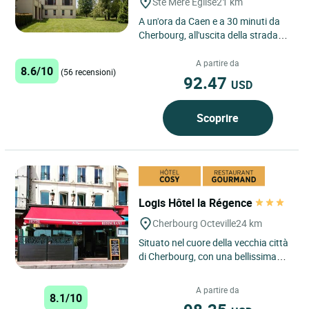
Ste Mere Eglise
21 km
A un'ora da Caen e a 30 minuti da
Cherbourg, all'uscita della strada
statale N13, la nostra struttura vi
accoglie in un ambiente...
A partire da
8.6/10
(56 recensioni)
92.47
USD
Scoprire
Logis Hôtel la Régence
Cherbourg Octeville
24 km
Situato nel cuore della vecchia città
di Cherbourg, con una bellissima
vista sul porto turistico, l'Hôtel de la
Régence...
A partire da
8.1/10