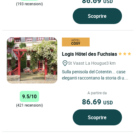
86.69
USD
(193 recensioni)
Scoprire
Logis Hôtel des Fuchsias
St Vaast La Hougue
3 km
Sulla penisola del Cotentin... case
eleganti raccontano la storia di un
hotel familiare di charme. Benvenuti
a Les Fuchsias,...
A partire da
9.5/10
86.69
USD
(421 recensioni)
Scoprire