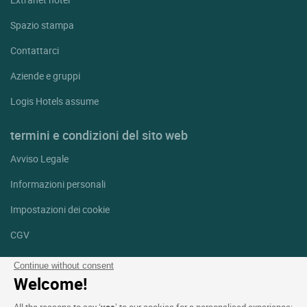
Spazio stampa
Contattarci
Aziende e gruppi
Logis Hotels assume
termini e condizioni del sito web
Avviso Legale
Informazioni personali
Impostazioni dei cookie
CGV
Aiuto
Continue without consent
Welcome!
Mappa del sito