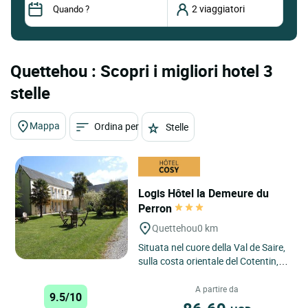
Quettehou : Scopri i migliori hotel 3
stelle
Mappa
Ordina per
Stelle
Logis Hôtel la Demeure du
Perron
Quettehou
0 km
Situata nel cuore della Val de Saire,
sulla costa orientale del Cotentin,
La Demeure du Perron è
incastonata nel villaggio...
A partire da
9.5/10