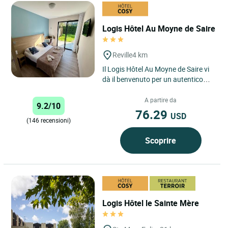
Logis Hôtel Au Moyne de Saire
Reville
4 km
Il Logis Hôtel Au Moyne de Saire vi
dà il benvenuto per un autentico
soggiorno in Normandia, nel cuore
dell'incantevole...
A partire da
9.2/10
76.29
USD
(146 recensioni)
Scoprire
Logis Hôtel le Sainte Mère